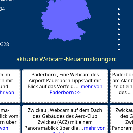
такой ситуации. В браке уж
этом в интимной жизни —
34
холод. По-честному, устал
супруга.
И вот что я поняла — вир
секс. Это оказалось новый
9328
Никаких оплаты — просто 
Вступила на supervirt.ru —
aktuelle Webcam-Neuanmeldungen:
48
можно найти настоящих с
33
enweide
m im
Paderborn , Eine Webcam des
Paderbor
Так что автору — попал в 
rn mit
Airport Paderborn Lippstadt mit
am Alanb
людям.
 und
Blick auf das Vorfeld. ...
mehr von
zeigt ein
У меня задело за живое.
hr von
Paderborn >>
des ...
52
Девушки, напишите, кто то
259
ama-
Zwickau , Webcam auf dem Dach
Zwicka
Короче — спасибо за тему
lick vom
des Gebäudes des Aero-Club
des G
Остаюсь на вашем блоге.
n
rn über
Zwickau (ACZ) mit einem
Zwi
ник там — Наташа — может
 von
Panoramablick über die ...
mehr von
Panoramab
Всем добра! виртсекс пер