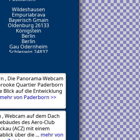
е почти 4 года, и при
Wildeshausen
а умолять на внимание от
Empuriabrava
Bayerisch Gmain
Oldenburg 26133
Königstein
Berlin
туальный
Berlin
 уровень.
Gau Odernheim
искренность.
Schleswig 24837
 и, представьте — там
Gundersheim
Berlin
обеседников.
Lyme Regis
Lyme Regis
n , Die Panorama-Webcam
точку. Такие посты нужны
rooke Quartier Paderborn
e Blick auf die Entwicklung
mehr von Paderborn >>
же так живёт?
u , Webcam auf dem Dach
.
ebäudes des Aero-Club
 Мой
ckau (ACZ) mit einem
, пересечёмся.
lick über die ...
mehr von
еписка с девушками без