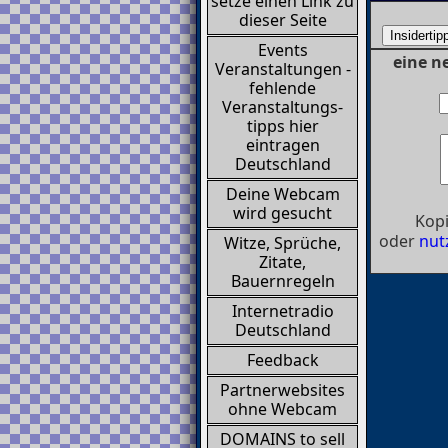
setze einen Link zu
dieser Seite
Events
eine n
Veranstaltungen -
fehlende
Veranstaltungs-
tipps hier
eintragen
Deutschland
Deine Webcam
wird gesucht
Kopi
oder
nut
Witze, Sprüche,
Zitate,
Bauernregeln
Internetradio
Deutschland
Feedback
Partnerwebsites
ohne Webcam
DOMAINS to sell