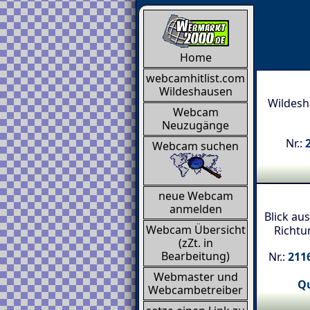
Home
webcamhitlist.com
Wildeshausen
Wildesh
Webcam
Neuzugänge
Nr.:
Webcam suchen
neue Webcam
anmelden
Blick au
Webcam Übersicht
Richtu
(zZt. in
Bearbeitung)
Nr.:
2116
Webmaster und
Qu
Webcambetreiber