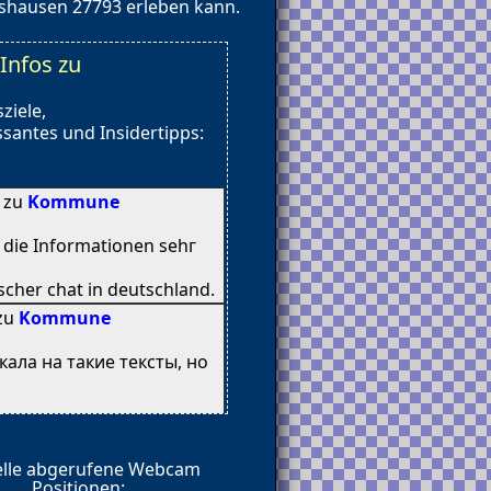
eshausen 27793 erleben kann.
Infos zu
ziele,
santes und Insidertipps:
8 zu
Kommune
n diе Informationen sehг
cher chat іn deutschland.
 zu
Kommune
кала на такие тексты, но
elle abgerufene Webcam
Positionen: