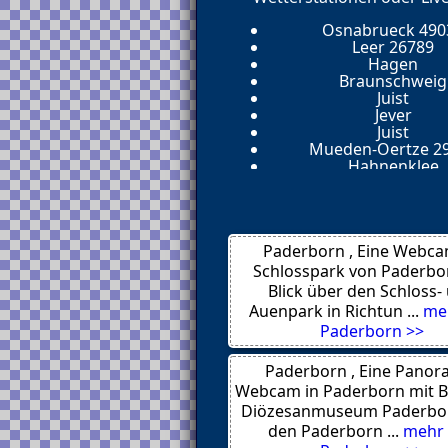
Osnabrueck 490
Leer 26789
Hagen
Braunschweig
Juist
Jever
Juist
Mueden-Oertze 2
Hahnenklee
Butjadingen
Norderney 265
Oldenburg 261
Langenhagen OT Kalt
Paderborn , Eine Webca
Juist
Schillig
Schlosspark von Paderbo
Bad Essen
Blick über den Schloss-
Hannover
Auenpark in Richtun ...
me
Mariensiel 264
Paderborn >>
Salzgitter Bad 38
Celle
Roswell
Paderborn , Eine Panor
Winsen
Webcam in Paderborn mit B
Wilhelmshave
Diözesanmuseum Paderbo
Wildeshausen
den Paderborn ...
mehr
Wildemann