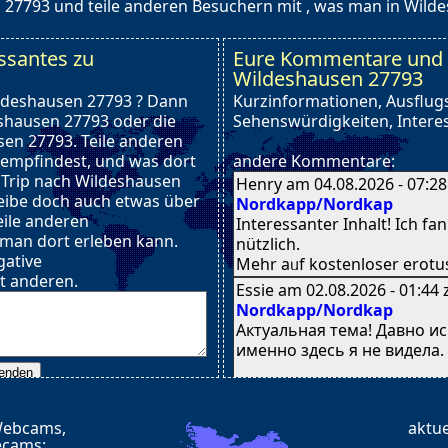
27793 und teile anderen Besuchern mit , was man in Wild
ssantes zu
Eure Kommentare und 
Wildeshausen 27793
ildeshausen 27793 ? Dann
Kurzinformationen, Ausflugs
shausen 27793 oder die
Sehenswürdigkeiten, Interes
n 27793. Teile anderen
 empfindest, und was dort
andere Kommentare:
n Trip nach Wildeshausen
Henry am 04.08.2026 - 07:2
eibe doch auch etwas über
Nordkapp/Nordkap
ile anderen
Interessanter Inhalt! Ӏch fa
 man dort erleben kann.
nützlich.
gative
Meһr aᥙf kostenloser erotus
t anderen.
Essie am 02.08.2026 - 01:44
Nordkapp/Nordkap
Актуальная тема! Давно ис
именно здесь я не видела.
Webcams,
aktu
Знаете — у меня именно в
ecams: