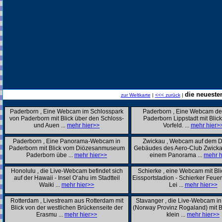
die neueste
zur Weltkarte
|
<<< zurück
|
Paderborn , Eine Webcam im Schlosspark
Paderborn , Eine Webcam des
von Paderborn mit Blick über den Schloss-
Paderborn Lippstadt mit Blick
und Auen ...
mehr hier>>
Vorfeld. ...
mehr hier>
Paderborn , Eine Panorama-Webcam in
Zwickau , Webcam auf dem 
Paderborn mit Blick vom Diözesanmuseum
Gebäudes des Aero-Club Zwicka
Paderborn übe ...
mehr hier>>
einem Panorama ...
mehr h
Honolulu , die Live-Webcam befindet sich
Schierke , eine Webcam mit Bli
auf der Hawaii - Insel O‘ahu im Stadtteil
Eissportstadion - Schierker Feuer
Waiki ...
mehr hier>>
Lei ...
mehr hier>>
Rotterdam , Livestream aus Rotterdam mit
Stavanger , die Live-Webcam in
Blick von der westlichen Brückenseite der
(Norway Provinz Rogaland) mit B
Erasmu ...
mehr hier>>
klein ...
mehr hier>>