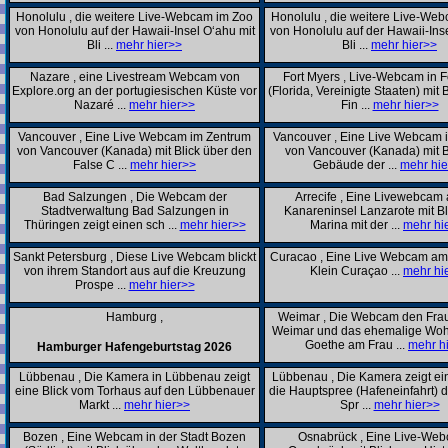
Honolulu , die weitere Live-Webcam im Zoo
Honolulu , die weitere Live-We
von Honolulu auf der Hawaii-Insel Oʻahu mit
von Honolulu auf der Hawaii-Ins
Bli ...
mehr hier>>
Bli ...
mehr hier>>
Nazare , eine Livestream Webcam von
Fort Myers , Live-Webcam in F
Explore.org an der portugiesischen Küste vor
(Florida, Vereinigte Staaten) mit 
Nazaré ...
mehr hier>>
Fin ...
mehr hier>>
Vancouver , Eine Live Webcam im Zentrum
Vancouver , Eine Live Webcam 
von Vancouver (Kanada) mit Blick über den
von Vancouver (Kanada) mit B
False C ...
mehr hier>>
Gebäude der ...
mehr hie
Bad Salzungen , Die Webcam der
Arrecife , Eine Livewebcam 
Stadtverwaltung Bad Salzungen in
Kanareninsel Lanzarote mit Bli
Thüringen zeigt einen sch ...
mehr hier>>
Marina mit der ...
mehr hi
Sankt Petersburg , Diese Live Webcam blickt
Curacao , Eine Live Webcam am
von ihrem Standort aus auf die Kreuzung
Klein Curaçao ...
mehr hi
Prospe ...
mehr hier>>
Hamburg ,
Weimar , Die Webcam den Frau
Weimar und das ehemalige Wo
Goethe am Frau ...
mehr h
Hamburger Hafengeburtstag 2026
Diese Feratel Panorama-Webcam beginnt i
Lübbenau , Die Kamera in Lübbenau zeigt
Lübbenau , Die Kamera zeigt ein
...
mehr hier>>
eine Blick vom Torhaus auf den Lübbenauer
die Hauptspree (Hafeneinfahrt) 
Markt ...
mehr hier>>
Spr ...
mehr hier>>
Bozen , Eine Webcam in der Stadt Bozen
Osnabrück , Eine Live-Web