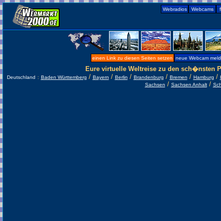
Webradios
Webcams
einen Link zu diesen Seiten setzen
neue Webcam mel
Eure virtuelle Weltreise zu den sch�nsten P
/
/
/
/
/
/
Deutschland
:
Baden Württemberg
Bayern
Berlin
Brandenburg
Bremen
Hamburg
/
/
Sachsen
Sachsen Anhalt
Sch