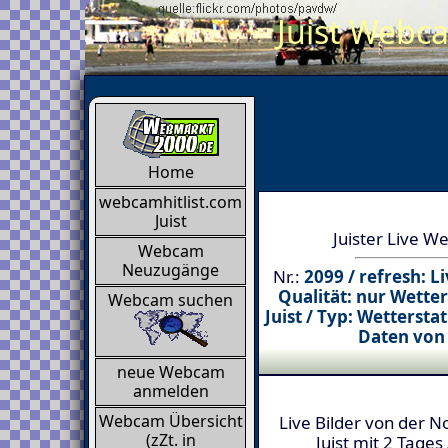
Juist Webca
Home
webcamhitlist.com
Juist
Juister Live We
Webcam
Neuzugänge
Nr.:
2099 / refresh: L
Qualität: nur Wette
Webcam suchen
Juist / Typ: Wettersta
Daten von 
neue Webcam
anmelden
Webcam Übersicht
Live Bilder von der N
(zZt. in
Juist mit 2 Tages