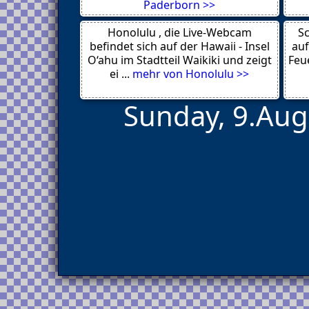
Paderborn >>
Osterode
Ostercappeln
Honolulu , die Live-Webcam
Melle
Sc
Mardorf
befindet sich auf der Hawaii - Insel
auf
Lingen
O‘ahu im Stadtteil Waikiki und zeigt
Feue
Lerbach
ei ...
mehr von Honolulu >>
Sunday, 9.Aug