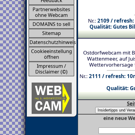
Feedback
Partnerwebsites
ohne Webcam
Nr.:
2109 / refresh
DOMAINS to sell
Qualität: Gutes B
Sitemap
Datenschutzhinweis
Cookieeinstellung
Ostdorfwebcam mit Bl
öffnen
Wattenmeer, auf Jui
Wettervorhersage f
Impressum /
Disclaimer (©)
Nr.:
2111 / refresh: 10
Qualität: Gu
Sei
eine neue We