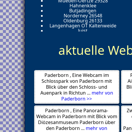
Mueden-Oertze 29328
Hahnenklee
Butjadingen
Norderney 26548
Oldenburg 26133
Langenhagen OT Kaltenweide
Juist
Schillig
Bad Essen
aktuelle W
Hannover
Mariensiel 26452
Salzgitter Bad 38259
Celle
Roswell
Winsen
Paderborn , Eine Webcam im
Wilhelmshaven
Wildeshausen
Schlosspark von Paderborn mit
A
Wildemann
Blick über den Schloss- und
Bl
Wangerooge
Auenpark in Richtun ...
mehr von
Wallenhorst
Paderborn >>
Vechelde
Nordseebad Tossens
Paderborn , Eine Panorama-
Zw
Steinhude am Meer
Sankt Andreasberg
Webcam in Paderborn mit Blick vom
Schulenberg
Diözesanmuseum Paderborn über
Quakenbrueck
den Paderborn ...
mehr von
Pan
Peine