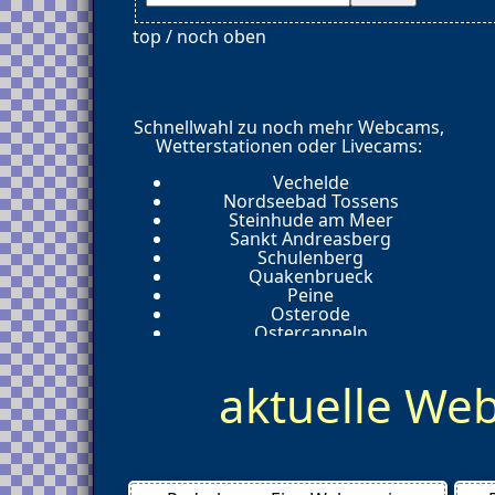
top / noch oben
Schnellwahl zu noch mehr Webcams,
Wetterstationen oder Livecams:
Vechelde
Nordseebad Tossens
Steinhude am Meer
Sankt Andreasberg
Schulenberg
Quakenbrueck
Peine
Osterode
Ostercappeln
Melle
Mardorf
aktuelle W
Lingen
Lerbach
Lembruch
Leer
Laubach
Langelsheim