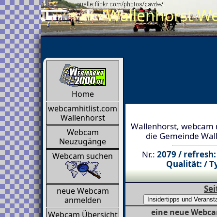
Wallenhorst We
Home
webcamhitlist.com
Wallenhorst
Wallenhorst, webcam m
Webcam
die Gemeinde Wal
Neuzugänge
Nr.:
2079 / refresh:
Webcam suchen
Qualität: / T
Sei
neue Webcam
anmelden
eine neue Webca
Webcam Übersicht