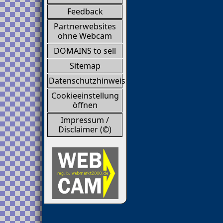
Feedback
Partnerwebsites
ohne Webcam
DOMAINS to sell
Sitemap
Datenschutzhinweis
Cookieeinstellung
öffnen
Impressum /
Disclaimer (©)