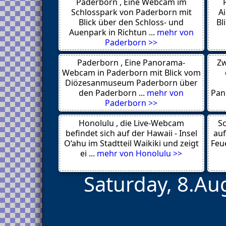
Paderborn , Eine Webcam im
Norderney
Huede
Schlosspark von Paderborn mit
A
Hasbergen
Blick über den Schloss- und
Bl
Hannover
Auenpark in Richtun ...
mehr von
Hannover Suedstadt
Paderborn >>
Hannover
Hahnenklee Bockswiese
Paderborn , Eine Panorama-
Zw
Goettingen
Göttingen
Webcam in Paderborn mit Blick vom
Bovenden
Diözesanmuseum Paderborn über
Osterode am Harz
den Paderborn ...
mehr von
Pan
Goettingen
Paderborn >>
Osterode
Goettingen
Honolulu , die Live-Webcam
Goslar
Sc
Georgsmarienhuette
befindet sich auf der Hawaii - Insel
auf
Freren
O‘ahu im Stadtteil Waikiki und zeigt
Feue
Flugplatz Harle
ei ...
mehr von Honolulu >>
Saturday, 8.Au