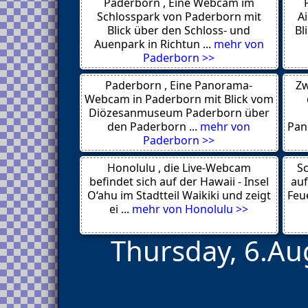
Paderborn , Eine Webcam im
Patras
Kephalonia
Schlosspark von Paderborn mit
A
Santorini Vulcano
Blick über den Schloss- und
Bl
Santorini
Auenpark in Richtun ...
mehr von
Samothraki
Paderborn >>
Thessaloniki
Symi
Paderborn , Eine Panorama-
Zw
Stoupa
Paros
Webcam in Paderborn mit Blick vom
Amaliada
Diözesanmuseum Paderborn über
Agni
den Paderborn ...
mehr von
Pan
Thessaloniki
Paderborn >>
Cyprus
Athen
Honolulu , die Live-Webcam
Arillas
Sc
Plataria Igoumenitsa 46100
befindet sich auf der Hawaii - Insel
auf
Saint John
O‘ahu im Stadtteil Waikiki und zeigt
Feue
Rijeka
ei ...
mehr von Honolulu >>
Thursday, 6.Au