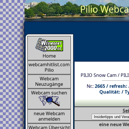
Pilio Webca
Home
webcamhitlist.com
Pilio
PILIO Snow Cam / PIL
Webcam
Neuzugänge
Nr.:
2665 / refresh:
Qualität: / T
Webcam suchen
Se
neue Webcam
anmelden
eine neue We
Webcam Übersicht