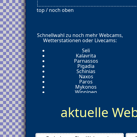
top / noch oben
Schnellwahl zu noch mehr Webcams,
Wetterstationen oder Livecams:
Seli
Kalavrita
Parnassos
Pigadia
Schinias
Naxos
Paros
Mykonos
Winnipeg
Loutsa
Loutro
aktuelle W
Hersonissos
Halki
Athen
Zakynthos
Kapsali
Symi