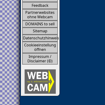
Feedback
Partnerwebsites
ohne Webcam
DOMAINS to sell
Sitemap
Datenschutzhinweis
Cookieeinstellung
öffnen
Impressum /
Disclaimer (©)