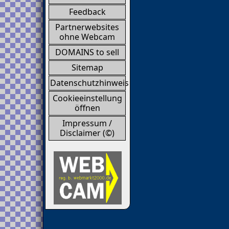
Feedback
Partnerwebsites
ohne Webcam
DOMAINS to sell
Sitemap
Datenschutzhinweis
Cookieeinstellung
öffnen
Impressum /
Disclaimer (©)