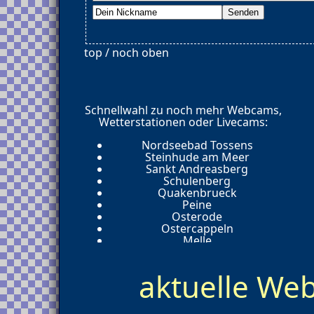
top / noch oben
Schnellwahl zu noch mehr Webcams,
Wetterstationen oder Livecams:
Nordseebad Tossens
Steinhude am Meer
Sankt Andreasberg
Schulenberg
Quakenbrueck
Peine
Osterode
Ostercappeln
Melle
Mardorf
Lingen
aktuelle W
Lerbach
Lembruch
Leer
Laubach