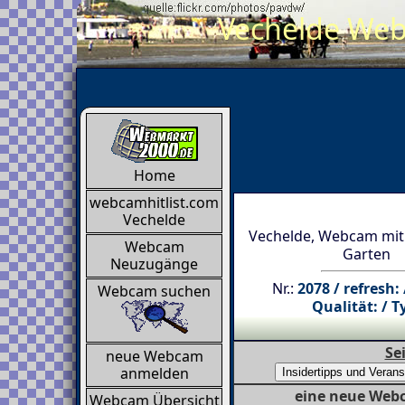
Vechelde Webc
Home
webcamhitlist.com
Vechelde
Vechelde, Webcam mit 
Webcam
Garten
Neuzugänge
Nr.:
2078 / refresh:
Webcam suchen
Qualität: / T
Se
neue Webcam
anmelden
eine neue Webc
Webcam Übersicht