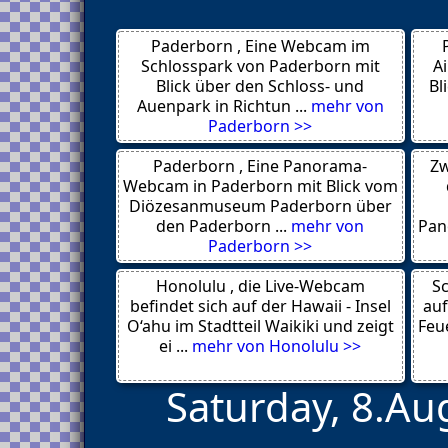
Langelsheim
Norderney
Paderborn , Eine Webcam im
Huede
Hasbergen
Schlosspark von Paderborn mit
A
Hannover
Blick über den Schloss- und
Bl
Hannover Suedstadt
Auenpark in Richtun ...
mehr von
Hannover
Paderborn >>
Hahnenklee Bockswiese
Goettingen
Paderborn , Eine Panorama-
Zw
Göttingen
Bovenden
Webcam in Paderborn mit Blick vom
Osterode am Harz
Diözesanmuseum Paderborn über
Goettingen
den Paderborn ...
mehr von
Pan
Osterode
Paderborn >>
Goettingen
Goslar
Honolulu , die Live-Webcam
Georgsmarienhuette
Sc
Freren
befindet sich auf der Hawaii - Insel
auf
Flugplatz Harle
O‘ahu im Stadtteil Waikiki und zeigt
Feue
Emden
ei ...
mehr von Honolulu >>
Saturday, 8.Au