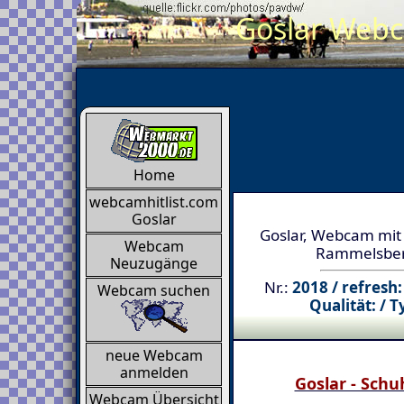
Goslar Webca
Home
webcamhitlist.com
Goslar
Goslar, Webcam mit 
Webcam
Rammelsbe
Neuzugänge
Nr.:
2018 / refresh:
Webcam suchen
Qualität: / T
neue Webcam
anmelden
Goslar - Schu
Webcam Übersicht