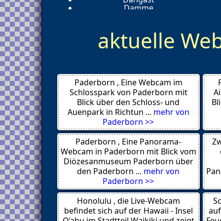
Damme
Cuxhaven
Clausthal Zellerfeld
aktuelle W
Celle
Butjadingen
Braunschweig
Braunlage
Borkum
Bohmte
Paderborn , Eine Webcam im
Bersenbrueck
Bensersiel
Schlosspark von Paderborn mit
A
Bad Sachsa
Blick über den Schloss- und
Bl
Bad Lauterberg
Auenpark in Richtun ...
mehr von
Bad Laer
Paderborn >>
Bad Iburg
Bad Harzburg
Paderborn , Eine Panorama-
Zw
Bad Essen
Aurich
Webcam in Paderborn mit Blick vom
Torfhaus
Diözesanmuseum Paderborn über
Altenau
den Paderborn ...
mehr von
Pan
Breege-Juliusruh
Paderborn >>
Vitte 18565
Waren 17192
Honolulu , die Live-Webcam
Waren
Sc
Polchow 18551
befindet sich auf der Hawaii - Insel
auf
Ostseebad Baabe 18586
O‘ahu im Stadtteil Waikiki und zeigt
Feue