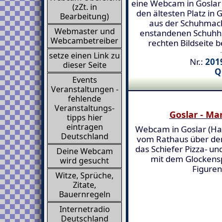
eine Webcam in Goslar 
(zZt. in
den ältesten Platz in 
Bearbeitung)
aus der Schuhmac
Webmaster und
enstandenen Schuhho
Webcambetreiber
rechten Bildseite b
setze einen Link zu
Nr.:
2019
dieser Seite
Q
Events
Veranstaltungen -
fehlende
Veranstaltungs-
Goslar - Ma
tipps hier
eintragen
Webcam in Goslar (Har
Deutschland
vom Rathaus über de
das Schiefer Pizza- u
Deine Webcam
mit dem Glockensp
wird gesucht
Figuren
Witze, Sprüche,
Zitate,
Bauernregeln
Internetradio
Deutschland