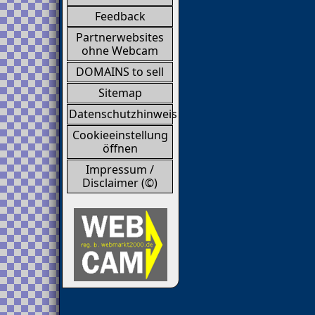
Feedback
Partnerwebsites
ohne Webcam
DOMAINS to sell
Sitemap
Datenschutzhinweis
Cookieeinstellung
öffnen
Impressum /
Disclaimer (©)