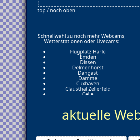
top / noch oben
Schnellwahl zu noch mehr Webcams,
Wetterstationen oder Livecams:
Flugplatz Harle
Emden
Dissen
Delmenhorst
Dangast
Damme
Cuxhaven
Clausthal Zellerfeld
Celle
Butjadingen
Braunschweig
aktuelle W
Braunlage
Borkum
Bohmte
Bersenbrueck
Bensersiel
Bad Sachsa