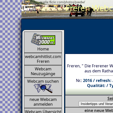
Freren Webca
Home
webcamhitlist.com
Freren
Freren, " Die Frerener 
Webcam
aus dem Ratha
Neuzugänge
Nr.:
2016 / refresh:
Webcam suchen
Qualität: / T
Se
neue Webcam
anmelden
eine neue Web
Webcam Übersicht