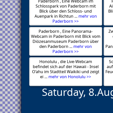
Paderborn , Eine Webcam im
Bad Lauterberg
Bad Laer
Schlosspark von Paderborn mit
A
Bad Iburg
Blick über den Schloss- und
Bl
Bad Harzburg
Auenpark in Richtun ...
mehr von
Bad Essen
Paderborn >>
Aurich
Torfhaus
Paderborn , Eine Panorama-
Zw
Altenau
Breege-Juliusruh
Webcam in Paderborn mit Blick vom
Vitte 18565
Diözesanmuseum Paderborn über
Waren 17192
den Paderborn ...
mehr von
Pan
Waren
Paderborn >>
Polchow 18551
Ostseebad Baabe 18586
Honolulu , die Live-Webcam
Stralsund
Sc
Thiessow
befindet sich auf der Hawaii - Insel
auf
Ostseebad Heringsdorf
O‘ahu im Stadtteil Waikiki und zeigt
Feue
Ostseebad Binz
ei ...
mehr von Honolulu >>
Saturday, 8.Au