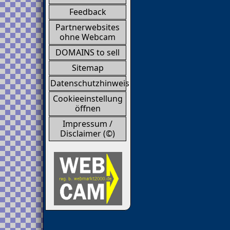
Feedback
Partnerwebsites
ohne Webcam
DOMAINS to sell
Sitemap
Datenschutzhinweis
Cookieeinstellung
öffnen
Impressum /
Disclaimer (©)