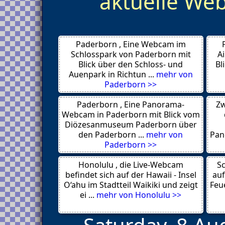
aktuelle W
Osterode
Goettingen
Goslar
Georgsmarienhuette
Freren
Paderborn , Eine Webcam im
Flugplatz Harle
Emden
Schlosspark von Paderborn mit
A
Dissen
Blick über den Schloss- und
Bl
Delmenhorst
Auenpark in Richtun ...
mehr von
Dangast
Paderborn >>
Damme
Cuxhaven
Paderborn , Eine Panorama-
Zw
Clausthal Zellerfeld
Celle
Webcam in Paderborn mit Blick vom
Butjadingen
Diözesanmuseum Paderborn über
Braunschweig
den Paderborn ...
mehr von
Pan
Braunlage
Paderborn >>
Borkum
Bohmte
Honolulu , die Live-Webcam
Bersenbrueck
Sc
Bensersiel
befindet sich auf der Hawaii - Insel
auf
Bad Sachsa
O‘ahu im Stadtteil Waikiki und zeigt
Feue
Bad Lauterberg
ei ...
mehr von Honolulu >>