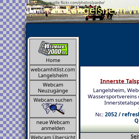
Langelsheim We
Home
webcamhitlist.com
Langelsheim
Innerste Tals
Webcam
Langelsheim, Web
Neuzugänge
Wassersportvereins e
Webcam suchen
Innerstetalsp
Nr.:
2052 / refre
Q
neue Webcam
anmelden
Sei
Webcam Übersicht