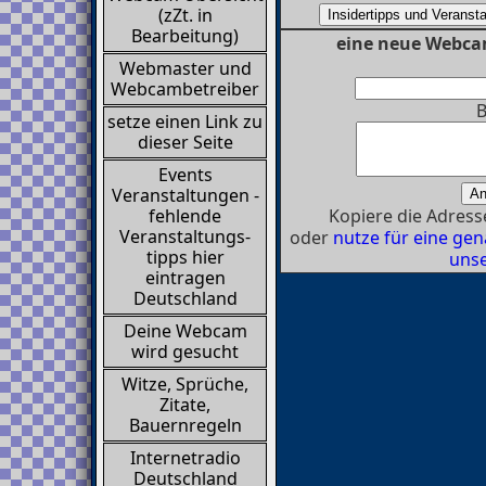
(zZt. in
Bearbeitung)
eine neue Webca
Webmaster und
Webcambetreiber
B
setze einen Link zu
dieser Seite
Events
Veranstaltungen -
Kopiere die Adresse
fehlende
Veranstaltungs-
oder
nutze für eine g
tipps hier
unse
eintragen
Deutschland
Deine Webcam
wird gesucht
Witze, Sprüche,
Zitate,
Bauernregeln
Internetradio
Deutschland