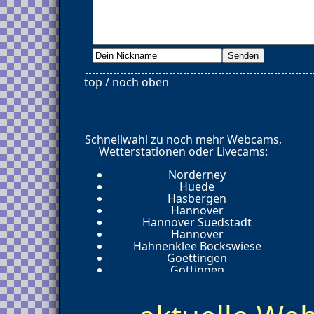
top / noch oben
Schnellwahl zu noch mehr Webcams,
Wetterstationen oder Livecams:
Norderney
Huede
Hasbergen
Hannover
Hannover Suedstadt
Hannover
Hahnenklee Bockswiese
Goettingen
Göttingen
Bovenden
Osterode am Harz
Goettingen