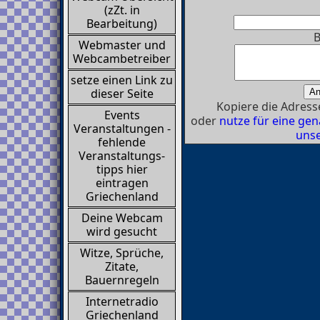
(zZt. in
Bearbeitung)
B
Webmaster und
Webcambetreiber
setze einen Link zu
dieser Seite
Kopiere die Adresse
Events
oder
nutze für eine g
Veranstaltungen -
unse
fehlende
Veranstaltungs-
tipps hier
eintragen
Griechenland
Deine Webcam
wird gesucht
Witze, Sprüche,
Zitate,
Bauernregeln
Internetradio
Griechenland