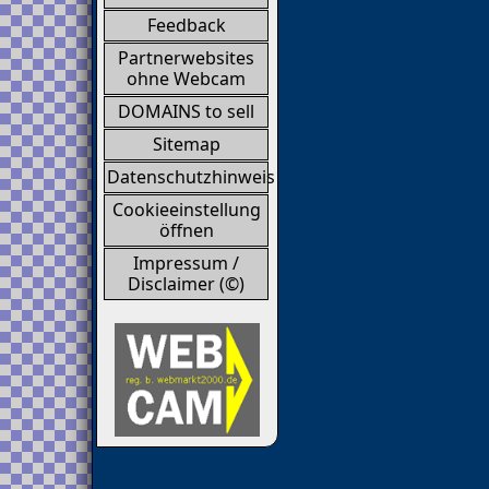
Feedback
Partnerwebsites
ohne Webcam
DOMAINS to sell
Sitemap
Datenschutzhinweis
Cookieeinstellung
öffnen
Impressum /
Disclaimer (©)