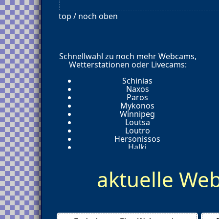
top / noch oben
Schnellwahl zu noch mehr Webcams,
Wetterstationen oder Livecams:
Schinias
Naxos
Paros
Mykonos
Winnipeg
Loutsa
Loutro
Hersonissos
Halki
Athen
Zakynthos
aktuelle W
Kapsali
Symi
Patras
Kephalonia
Santorini Vulcano
Santorini