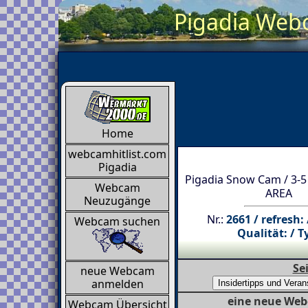
Pigadia Webc
Home
webcamhitlist.com
Pigadia
Pigadia Snow Cam / 3-5
Webcam
AREA
Neuzugänge
Nr.:
2661 / refresh:
Webcam suchen
Qualität: / T
Se
neue Webcam
anmelden
eine neue Web
Webcam Übersicht