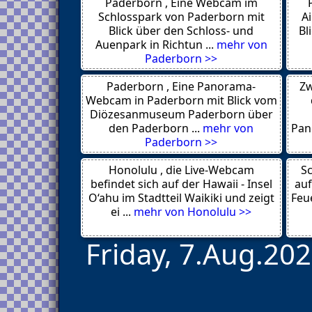
Paderborn , Eine Webcam im
Samothraki
Thessaloniki
Schlosspark von Paderborn mit
A
Symi
Blick über den Schloss- und
Bl
Stoupa
Auenpark in Richtun ...
mehr von
Paros
Paderborn >>
Amaliada
Agni
Paderborn , Eine Panorama-
Zw
Thessaloniki
Cyprus
Webcam in Paderborn mit Blick vom
Athen
Diözesanmuseum Paderborn über
Arillas
den Paderborn ...
mehr von
Pan
Plataria Igoumenitsa 46100
Paderborn >>
Saint John
Rijeka
Honolulu , die Live-Webcam
Saint John
Sc
Tiflis 0103
befindet sich auf der Hawaii - Insel
auf
Gagra
O‘ahu im Stadtteil Waikiki und zeigt
Feue
Moorea
ei ...
mehr von Honolulu >>
Friday, 7.Aug.202