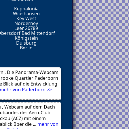
а умолять на внимание от
Kephalonia
Wipshausen
Key West
Norderney
Leer 26789
туальный
bersdorf Bad Mittendorf
 уровень.
Königstein
искренность.
Duisburg
 и, представьте — там
Berlin
обеседников.
Berlin
Rantum
tseebad Nienhagen 18211
Hermeskeil
точку. Такие посты нужны
n , Die Panorama-Webcam
rooke Quartier Paderborn
e Blick auf die Entwicklung
же так живёт?
mehr von Paderborn >>
.
u , Webcam auf dem Dach
 Мой
ebäudes des Aero-Club
, пересечёмся.
ckau (ACZ) mit einem
еписка с девушками без
lick über die ...
mehr von