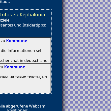
Stadt.
nfos zu Kephalonia
ziele,
santes und Insidertipps:
8 zu
Kommune
n diе Informationen sehг
cher chat іn deutschland.
 zu
Kommune
кала на такие тексты, но
elle abgerufene Webcam
е почти 4 года, и при
Positionen: