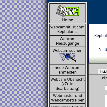
Home
webcamhitlist.com
Kephalonia
Kephalo
Webcam
Neuzugänge
Nr.:
Webcam suchen
neue Webcam
anmelden
ei
Webcam Übersicht
(zZt. in
Bearbeitung)
Webmaster und
Webcambetreiber