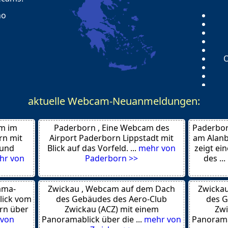
этом в интимной жизни —
холод. По-честному, устал
no
супруга.
И вот что я поняла — вир
O
секс. Это оказалось новый
Никаких оплаты — просто 
Вступила на supervirt.ru —
можно найти настоящих с
aktuelle Webcam-Neuanmeldungen:
Os
Так что автору — попал в 
m im
a 46100
Paderborn , Eine Webcam des
Paderbor
людям.
rn mit
Airport Paderborn Lippstadt mit
am Alanb
У меня задело за живое.
 und
Blick auf das Vorfeld. ...
mehr von
zeigt ein
Девушки, напишите, кто то
hr von
Paderborn >>
des ...
Короче — спасибо за тему
 Pres
ama-
Zwickau , Webcam auf dem Dach
Zwicka
Остаюсь на вашем блоге.
e
lick vom
des Gebäudes des Aero-Club
des G
ник там — Наташа — может
ne
rn über
Zwickau (ACZ) mit einem
Zwi
Всем добра! виртсекс пер
 von
Panoramablick über die ...
mehr von
Panoramab
регистрации бесплатно