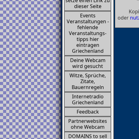
setze einen Link zu
dieser Seite
Kopi
Events
oder
nut
Veranstaltungen -
fehlende
Veranstaltungs-
tipps hier
eintragen
Griechenland
Deine Webcam
wird gesucht
Witze, Sprüche,
Zitate,
Bauernregeln
Internetradio
Griechenland
Feedback
Partnerwebsites
ohne Webcam
DOMAINS to sell