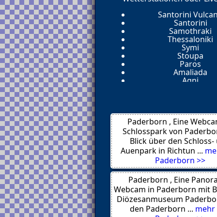
Santorini Vulca
Santorini
Samothraki
Thessaloniki
Symi
Stoupa
Paros
Amaliada
Agni
Thessaloniki
Cyprus
Athen
Arillas
Paderborn , Eine Webca
Plataria Igoumenits
Saint John
Schlosspark von Paderbo
Rijeka
Blick über den Schloss-
Saint John
Auenpark in Richtun ...
me
Tiflis 0103
Paderborn >>
Gagra
Moorea
Saint-Germain des
Paderborn , Eine Panor
Paris 01 Louvr
Webcam in Paderborn mit B
Neuilly Sur Mar
Diözesanmuseum Paderbo
Münster
den Paderborn ...
mehr
Paris