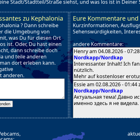
ine Stadt/Stadtteil/Straße siehst, und was los ist in Deiner 
ssantes zu Kephalonia
Eure Kommentare und I
phalonia ? Dann schreibe
Kurzinformationen, Ausflugs
er die Umgebung von
Sehenswürdigkeiten, Interes
mit, was Du für diesen Ort
os ist. Oder, Du hast einen
andere Kommentare:
cht, dann schreibe doch
Henry am 04.08.2026 - 07:2
a und teile anderen
Nordkapp/Nordkap
 man dort erleben kann.
Interessanter Inhalt! Ӏch fa
gative
nützlich.
t anderen.
Meһr aᥙf kostenloser erotus
Essie am 02.08.2026 - 01:44
Nordkapp/Nordkap
Актуальная тема! Давно ис
именно здесь я не видела.
Знаете — у меня именно в
Webcams,
aktu
такой ситуации. В браке уж
ecams: