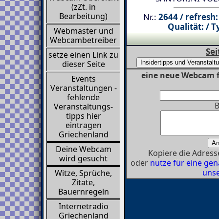
(zZt. in
Bearbeitung)
Nr.:
2644 / refresh:
Qualität: / T
Webmaster und
Webcambetreiber
Sei
setze einen Link zu
dieser Seite
eine neue Webcam f
Events
Veranstaltungen -
fehlende
B
Veranstaltungs-
tipps hier
eintragen
Griechenland
Deine Webcam
Kopiere die Adresse
wird gesucht
oder
nutze für eine g
unse
Witze, Sprüche,
Zitate,
Bauernregeln
Internetradio
Griechenland