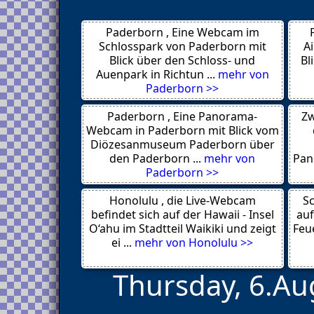
Saint John
Tiflis 0103
Paderborn , Eine Webcam im
Gagra
Moorea
Schlosspark von Paderborn mit
A
Saint-Germain des Pres
Blick über den Schloss- und
Bl
Paris 01 Louvre
Auenpark in Richtun ...
mehr von
Neuilly Sur Marne
Paderborn >>
Münster
Paris
Paderborn , Eine Panorama-
Zw
Vendee 85000
Paris
Webcam in Paderborn mit Blick vom
Tampa
Diözesanmuseum Paderborn über
Helsinki
den Paderborn ...
mehr von
Pan
Rovaniemi
Paderborn >>
Las Terrenas
Cabarete
Honolulu , die Live-Webcam
Las Terrenas
Sc
Mataveri Airport SCIP
befindet sich auf der Hawaii - Insel
auf
Rio de Janeiro
O‘ahu im Stadtteil Waikiki und zeigt
Feue
Sarajevo
ei ...
mehr von Honolulu >>
Thursday, 6.Au