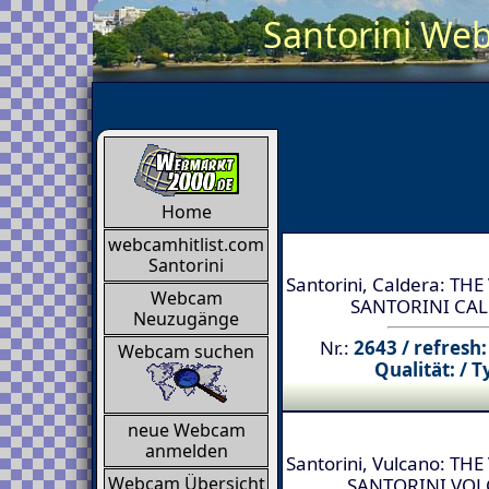
Santorini Web
Home
webcamhitlist.com
Santorini
Santorini, Caldera: TH
Webcam
SANTORINI CA
Neuzugänge
Nr.:
2643 / refresh:
Webcam suchen
Qualität: / T
neue Webcam
anmelden
Santorini, Vulcano: TH
Webcam Übersicht
SANTORINI VO