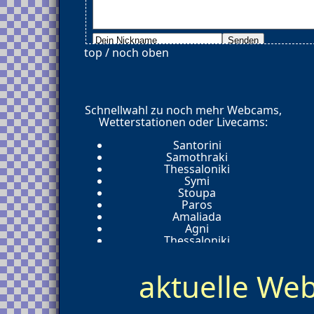
top / noch oben
Schnellwahl zu noch mehr Webcams,
Wetterstationen oder Livecams:
Santorini
Samothraki
Thessaloniki
Symi
Stoupa
Paros
Amaliada
Agni
Thessaloniki
Cyprus
Athen
aktuelle W
Arillas
Plataria Igoumenitsa 46100
Saint John
Rijeka