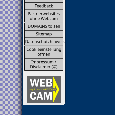
Feedback
Partnerwebsites
ohne Webcam
DOMAINS to sell
Sitemap
Datenschutzhinweis
Cookieeinstellung
öffnen
Impressum /
Disclaimer (©)