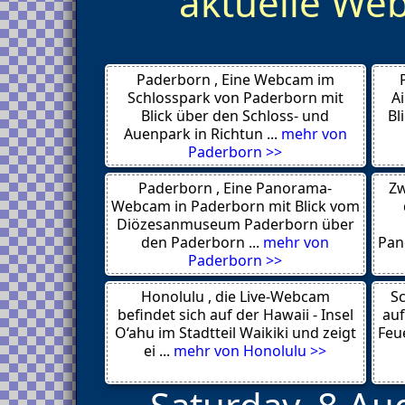
aktuelle W
Valsavaranche
Valgrisenche
Torgnon
Vincent Col de Joux
Saint Rhemy en Bosses
Paderborn , Eine Webcam im
Saint Oyen
Rhemes Notre Dame
Schlosspark von Paderborn mit
A
Abetone
Blick über den Schloss- und
Bl
Ollomont
Auenpark in Richtun ...
mehr von
Saint Barthelemy
Paderborn >>
Gressoney La Trinite
Champoluc
Paderborn , Eine Panorama-
Zw
Gressoney, Saint Jean
Monterosa
Webcam in Paderborn mit Blick vom
La Rosiere
Diözesanmuseum Paderborn über
Courmayeur Plan Checrouit
den Paderborn ...
mehr von
Pan
Courmayeur La Palud
Paderborn >>
Cogne
Champorcher
Honolulu , die Live-Webcam
Chamois
Sc
Brusson
befindet sich auf der Hawaii - Insel
auf
Breuil Cervinia
O‘ahu im Stadtteil Waikiki und zeigt
Feue
Lumin
ei ...
mehr von Honolulu >>