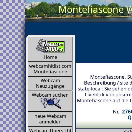
Montefiascone W
Home
webcamhitlist.com
Montefiascone
Montefiascone, St
Webcam
Beschreibung / site 
Neuzugänge
state-local: Sie sehen d
Liveblick von unser
Webcam suchen
Montefiascone auf die 
Nr.:
2766
neue Webcam
Q
anmelden
Webcam Übersicht