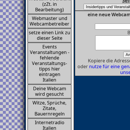
Sei
(zZt. in
Bearbeitung)
eine neue Webcam
Webmaster und
Webcambetreiber
B
setze einen Link zu
dieser Seite
Events
Veranstaltungen -
fehlende
Kopiere die Adresse
Veranstaltungs-
oder
nutze für eine g
tipps hier
unse
eintragen
Italien
Deine Webcam
wird gesucht
Witze, Sprüche,
Zitate,
Bauernregeln
Internetradio
Italien