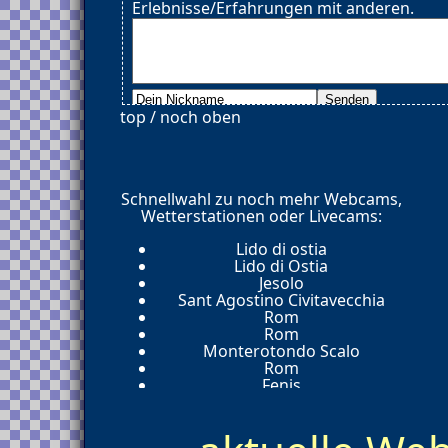
Erlebnisse/Erfahrungen mit anderen.
top / noch oben
Schnellwahl zu noch mehr Webcams,
Wetterstationen oder Livecams:
Lido di ostia
Lido di Ostia
Jesolo
Sant Agostino Civitavecchia
Rom
Rom
Monterotondo Scalo
Rom
Fenis
Aosta
Saint Nicolas
Valtournenche