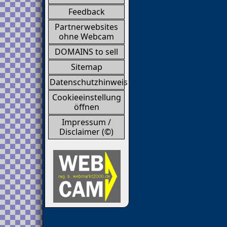
Feedback
Partnerwebsites
ohne Webcam
DOMAINS to sell
Sitemap
Datenschutzhinweis
Cookieeinstellung
öffnen
Impressum /
Disclaimer (©)