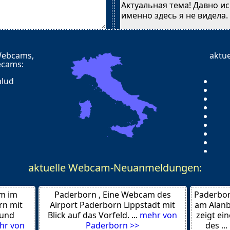
Актуальная тема! Давно ис
именно здесь я не видела.
Webcams,
aktu
Знаете — у меня именно в
ecams:
такой ситуации. В браке уж
этом в интимной жизни —
alud
холод. По-честному, устал
супруга.
И вот что я поняла — вир
секс. Это оказалось новый
Никаких оплаты — просто 
Вступила на supervirt.ru —
aktuelle Webcam-Neuanmeldungen:
можно найти настоящих с
m im
Paderborn , Eine Webcam des
Paderbor
Так что автору — попал в 
4
rn mit
Airport Paderborn Lippstadt mit
am Alanb
людям.
 und
Blick auf das Vorfeld. ...
mehr von
zeigt ein
У меня задело за живое.
hr von
Paderborn >>
des ...