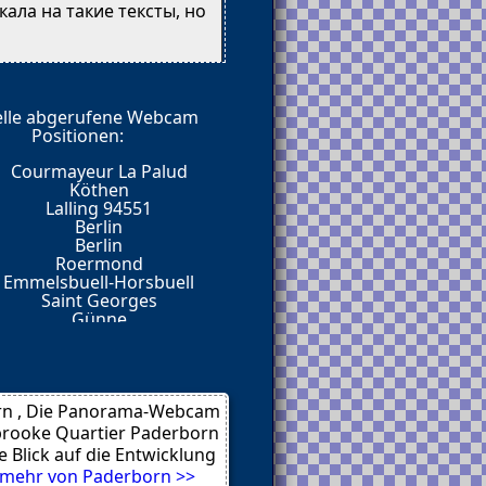
кала на такие тексты, но
elle abgerufene Webcam
Positionen:
е почти 4 года, и при
Courmayeur La Palud
а умолять на внимание от
Köthen
Lalling 94551
Berlin
Berlin
Roermond
туальный
Emmelsbuell-Horsbuell
 уровень.
Saint Georges
искренность.
Günne
 и, представьте — там
Chemnitz
Berlin
обеседников.
Bad Mitterndorf
Ailingen
n , Die Panorama-Webcam
точку. Такие посты нужны
rooke Quartier Paderborn
e Blick auf die Entwicklung
mehr von Paderborn >>