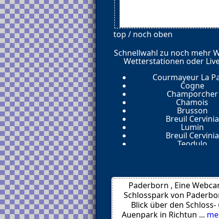
top / noch oben
Schnellwahl zu noch mehr 
Wetterstationen oder Liv
Courmayeur La P
Cogne
Champorcher
Chamois
Brusson
Breuil Cervinia
Lumin
Breuil Cervinia
Teodulo
Cervinia
Jesolo
Caorle
Padua
Paderborn , Eine Webca
Venedig
Venedig 3012
Schlosspark von Paderbo
Caorle
Blick über den Schloss-
Giglio Porto
Auenpark in Richtun ...
me
Seis 39040