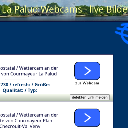
La Palud Webcams - live Bilde
 Aostatal / Wettercam an der
e von Courmayeur La Palud
2730 / refresh: / Größe:
Qualität: / Typ:
 Aostatal / Wettercam an der
ste von Courmayeur Plan
Checrouit-Val Veny