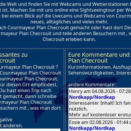
 die Welt und finden Sie mit Webcams und Wetterstationen h
 ist. Machen Sie mit uns online eine Sightseeingtour per
e bei einem Blick auf die Livecams und Webcams von Courma
neues, alltägliches und vieles mehr.
ach Courmayeur Plan Checrouit gemacht oder hast dort De
mayeur Plan Checrouit und teile anderen Besuchern mit ,
Checrouit erleben kann.
ssantes zu
Eure Kommentare und 
crouit
Plan Checrouit
ourmayeur Plan Checrouit ?
Kurzinformationen, Ausflugs
 Courmayeur Plan Checrouit
Sehenswürdigkeiten, Interes
urmayeur Plan Checrouit.
für diesen Ort empfindest,
andere Kommentare:
 Du hast einen Trip nach
Henry am 04.08.2026 - 07:2
t gemacht, dann schreibe
Nordkapp/Nordkap
rmayeur Plan Checrouit
Interessanter Inhalt! Ӏch fa
esuchern mit , was man dort
nützlich.
Meһr aᥙf kostenloser erotus
gative
Essie am 02.08.2026 - 01:44
t anderen.
Nordkapp/Nordkap