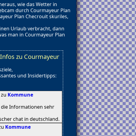
eraus, wie das Wetter in
 Webcam durch Courmayeur Plan
yeur Plan Checrouit skuriles,
inen Urlaub verbracht, dann
 was man in Courmayeur Plan
Infos zu Courmayeur
ziele,
santes und Insidertipps:
8 zu
Kommune
n diе Informationen sehг
cher chat іn deutschland.
 zu
Kommune