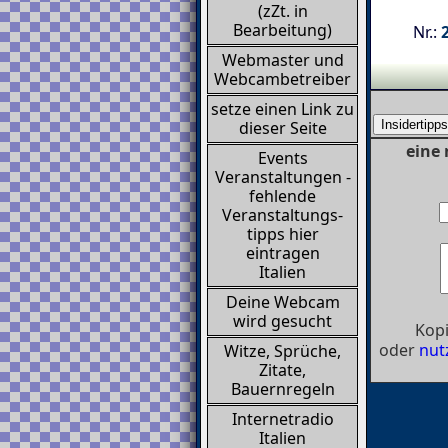
(zZt. in
Bearbeitung)
Nr.:
Webmaster und
Webcambetreiber
setze einen Link zu
dieser Seite
eine
Events
Veranstaltungen -
fehlende
Veranstaltungs-
tipps hier
eintragen
Italien
Deine Webcam
wird gesucht
Kopi
oder
nut
Witze, Sprüche,
Zitate,
Bauernregeln
Internetradio
Italien