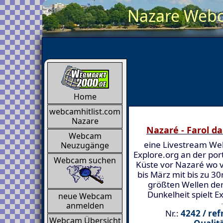
Nazare Webca
Home
webcamhitlist.com
Nazare
Nazaré - Farol d
Webcam
eine Livestream W
Neuzugänge
Explore.org an der por
Webcam suchen
Küste vor Nazaré wo 
bis März mit bis zu 3
größten Wellen der
Dunkelheit spielt E
neue Webcam
anmelden
Nr.:
4242 / ref
Webcam Übersicht