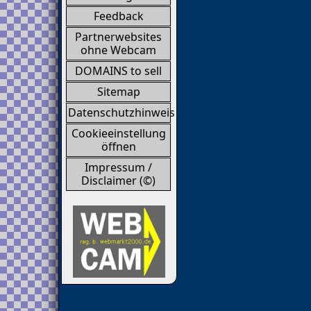
Feedback
Partnerwebsites
ohne Webcam
DOMAINS to sell
Sitemap
Datenschutzhinweis
Cookieeinstellung
öffnen
Impressum /
Disclaimer (©)