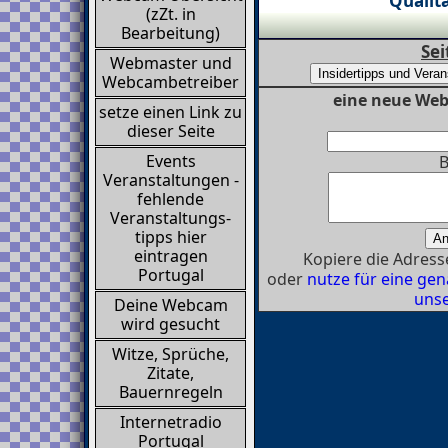
Qualitä
(zZt. in
Bearbeitung)
Sei
Webmaster und
Webcambetreiber
eine neue Web
setze einen Link zu
dieser Seite
Events
B
Veranstaltungen -
fehlende
Veranstaltungs-
tipps hier
eintragen
Kopiere die Adresse
Portugal
oder
nutze für eine g
unse
Deine Webcam
wird gesucht
Witze, Sprüche,
Zitate,
Bauernregeln
Internetradio
Portugal