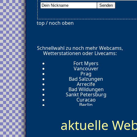
top / noch oben
Schnellwahl zu noch mehr Webcams,
Wetterstationen oder Livecams:
Fort Myers
Vancouver
Prag
Bad Salzungen
Arrecife
Bad Wildungen
Sankt Petersburg
Curacao
Berlin
Hamburg
Weimar
aktuelle W
Jena
Lübbenau
Oehringen
Bozen