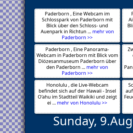
Osnabrück
Görlitz
Paderborn , Eine Webcam im
Fethiye
New York City
Schlosspark von Paderborn mit
A
Quedlinburg
Blick über den Schloss- und
Bl
Livigno
Auenpark in Richtun ...
mehr von
St. Moritz
Paderborn >>
Zarzalejo Estación
Baccaro
Paderborn , Eine Panorama-
Zw
Peggys Cove
Bophut
Webcam in Paderborn mit Blick vom
Balneário Camboriú
Diözesanmuseum Paderborn über
Key West
den Paderborn ...
mehr von
Pan
Worpswede
Paderborn >>
Alicante
Taipeh
Honolulu , die Live-Webcam
La Grange
Sc
Berlin
befindet sich auf der Hawaii - Insel
auf
Annaberg Buchholz
O‘ahu im Stadtteil Waikiki und zeigt
Feue
Neuhausen am Rheinfall
ei ...
mehr von Honolulu >>
Sunday, 9.Aug