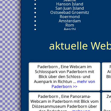
Hanson Island
San Juan Island
Ostseebad Groemitz
Roermond
Amsterdam
Rom
Aeschi
Pikes Peak
Colorado Springs
aktuelle W
Deadwood
Rapid City
Rom
West Bay
Itajai
Berlin
Paderborn , Eine Webcam im
Sacele
Targu Secuiesc
Schlosspark von Paderborn mit
A
Cluj-Napoca
Blick über den Schloss- und
Bl
Rosenau
Auenpark in Richtun ...
mehr von
Brasov
Paderborn >>
Bran
Fort Lauderdale
Paderborn , Eine Panorama-
Zw
Bremerhaven
Roermond
Webcam in Paderborn mit Blick vom
San Francisco
Diözesanmuseum Paderborn über
Ko Phangan