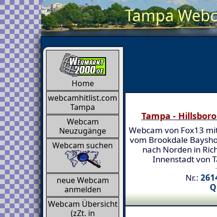
Tampa Webca
Home
webcamhitlist.com
Tampa
Tampa - Hillsbor
Webcam
Webcam von Fox13 mit
Neuzugänge
vom Brookdale Baysh
Webcam suchen
nach Norden in Ric
Innenstadt von 
Nr.:
2614
neue Webcam
Q
anmelden
Webcam Übersicht
(zZt. in