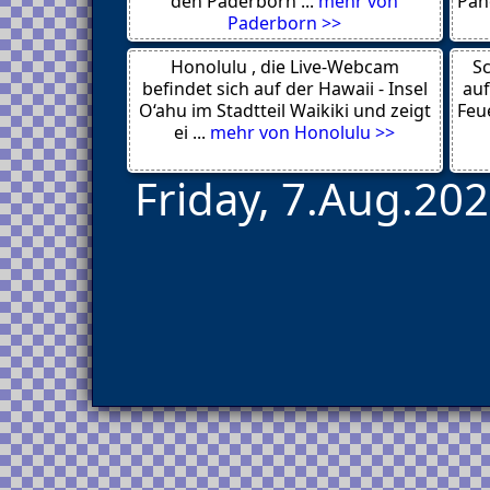
den Paderborn ...
mehr von
Pan
Eschweiler
Paderborn >>
Langeneß
Rize
Honolulu , die Live-Webcam
Giresun
Sc
Nusa Ceningan
befindet sich auf der Hawaii - Insel
auf
Longyearbyen
O‘ahu im Stadtteil Waikiki und zeigt
Feue
Boca Chica
ei ...
mehr von Honolulu >>
Friday, 7.Aug.202