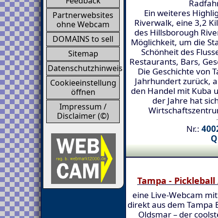
Feedback
Radfahr
Ein weiteres Highl
Partnerwebsites
Riverwalk, eine 3,2 
ohne Webcam
des Hillsborough River
DOMAINS to sell
Möglichkeit, um die St
Schönheit des Flusse
Sitemap
Restaurants, Bars, Ges
Datenschutzhinweis
Die Geschichte von T
Jahrhundert zurück, al
Cookieeinstellung
den Handel mit Kuba u
öffnen
der Jahre hat sic
Impressum /
Wirtschaftszentrum
Disclaimer (©)
Nr.:
4002
Q
Tampa - Picklebal
eine Live-Webcam mi
direkt aus dem Tampa B
Oldsmar – der coolst