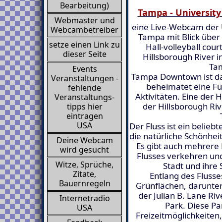
Bearbeitung)
Tampa - Universit
Webmaster und
eine Live-Webcam der U
Webcambetreiber
Tampa mit Blick über
setze einen Link zu
Hall-volleyball cour
dieser Seite
Hillsborough River i
Ta
Events
Tampa Downtown ist da
Veranstaltungen -
beheimatet eine Fü
fehlende
Aktivitäten. Eine der 
Veranstaltungs-
der Hillsborough Riv
tipps hier
eintragen
USA
Der Fluss ist ein beliebt
die natürliche Schönh
Deine Webcam
Es gibt auch mehrere 
wird gesucht
Flusses verkehren und
Witze, Sprüche,
Stadt und ihre
Zitate,
Entlang des Flusse
Bauernregeln
Grünflächen, darunter
der Julian B. Lane Ri
Internetradio
Park. Diese Pa
USA
Freizeitmöglichkeiten,