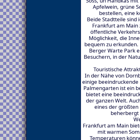
Soss, un Handkäs mit M
Apfelwein, grüne 
bestellen, eine k
Beide Stadtteile sind
Frankfurt am Main z
öffentliche Verkehr
Möglichkeit, die Inn
bequem zu erkunden. 
Berger Warte Park 
Besuchern, in der Natu
Touristische Attra
In der Nähe von Dorn
einige beeindruckende
Palmengarten ist ein b
bietet eine beeindru
der ganzen Welt. Au
eines der größte
beherbergt 
We
Frankfurt am Main biet
mit warmen Somm
Temperaturen könne