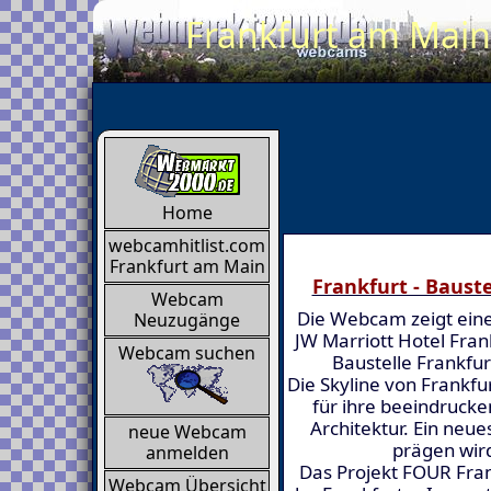
Frankfurt am Main
Home
webcamhitlist.com
Frankfurt am Main
Frankfurt - Baust
Webcam
Die Webcam zeigt eine
Neuzugänge
JW Marriott Hotel Fran
Webcam suchen
Baustelle Frankfu
Die Skyline von Frankfu
für ihre beeindruc
Architektur. Ein neue
neue Webcam
prägen wird
anmelden
Das Projekt FOUR Fran
Webcam Übersicht