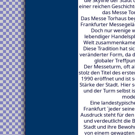
die Skyline der Stad
einer reichen Geschich
das Messe To
Das Messe Torhaus be
Frankfurter Messegelä
Doch nur wenige wi
lebendiger Handelspl
Welt zusammenkamen
Diese Tradition hat si
veränderter Form, da d
globaler Treffpun
Der Messeturm, oft al
stolz den Titel des ers
1990 eröffnet und ist s
Stärke der Stadt. Hier 
und der Turm selbst i
moder
Eine landestypisc
Frankfurt ´jeder sein
Ausdruck steht für de
und verdeutlicht die
Stadt und ihre Bewohn
von einem gewagten K