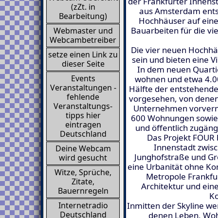
der Frankfurter Innens
(zZt. in
aus Amsterdam entst
Bearbeitung)
Hochhäuser auf ein
Bauarbeiten für die v
Webmaster und
Webcambetreiber
Die vier neuen Hochhä
setze einen Link zu
sein und bieten eine V
dieser Seite
In dem neuen Quarti
Events
wohnen und etwa 4.00
Veranstaltungen -
Hälfte der entstehende
fehlende
vorgesehen, von denen
Veranstaltungs-
Unternehmen vorverm
tipps hier
600 Wohnungen sowie 
eintragen
und öffentlich zugäng
Deutschland
Das Projekt FOUR b
Innenstadt zwis
Deine Webcam
Junghofstraße und Gro
wird gesucht
eine Urbanität ohne Ko
Witze, Sprüche,
Metropole Frankfu
Zitate,
Architektur und ein
Bauernregeln
Ko
Inmitten der Skyline w
Internetradio
Deutschland
denen Leben, Wohn