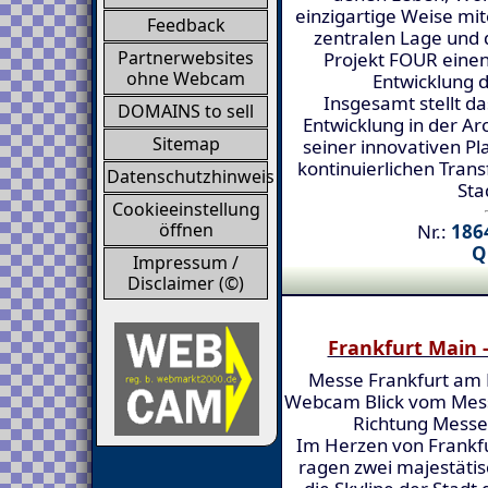
einzigartige Weise mit
Feedback
zentralen Lage und d
Partnerwebsites
Projekt FOUR einen
ohne Webcam
Entwicklung d
Insgesamt stellt d
DOMAINS to sell
Entwicklung in der Ar
Sitemap
seiner innovativen P
kontinuierlichen Tran
Datenschutzhinweis
Sta
Cookieeinstellung
öffnen
Nr.:
1864
Q
Impressum /
Disclaimer (©)
Frankfurt Main 
Messe Frankfurt am 
Webcam Blick vom Mess
Richtung Mess
Im Herzen von Frankf
ragen zwei majestätis