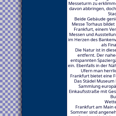
Messeturm zu erklimmen.
davon abbringen, doch 
Sta
Beide Gebäude genie
Messe Torhaus bildet
Frankfurt, einem Ver
Messen und Ausstellun
im Herzen des Bankenvie
als Fin
Die Natur ist in di
entfernt. Der nah
entspannten Spazierg
ein. Ebenfalls in der N
Ufern man herrli
Frankfurt bietet eine F
Das Städel Museum 
Sammlung europäis
Einkaufsstraße mit Ge
Bu
Wette
Frankfurt am Main e
Sommer sind angenehm