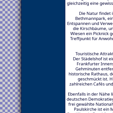
gleichzeitig eine gewis
Die Natur findet
Bethmannpark, ei
Entspannen und Verweil
die Kirschbäume, u
Wiesen ein Picknick g
Treffpunkt für Anwo
Touristische Attra
Der Städelshof ist e
Frankfurter Innen
Gehminuten entfern
historische Rathaus, 
geschmückt ist. H
zahlreichen Cafés un
Ebenfalls in der Nähe l
deutschen Demokratiege
frei gewählte Nationa
Paulskirche ist ein 