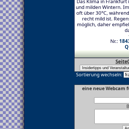
Das Klima in Frankfur
und milden Wintern. I
oft über 30°C, während 
recht mild ist. Rege
möglich, daher empfieh
d
Nr.:
1843
Q
Seite
Sortierung wechseln:
eine neue Webcam f
B