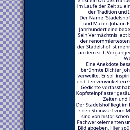
einst ein Ort des Hand
im Laufe der Zeit zu ei
der Tradition und 
Der Name `Städelshof`
und Mäzen Johann Fri
Jahrhundert eine bed
Sein Vermächtnis lebt
der renommiertesten
der Städelshof ist mehr
an dem sich Vergange
We
Eine Anekdote besa
berühmte Dichter Joh
verweilte. Er soll insp
und den verwinkelten G
Gedichte verfasst ha
Kopfsteinpflaster gesä
Zeiten und 
Der Städelshof liegt im
einen Steinwurf vom M
sind von historische
Fachwerkelementen und
Bild abgeben. Hier spü