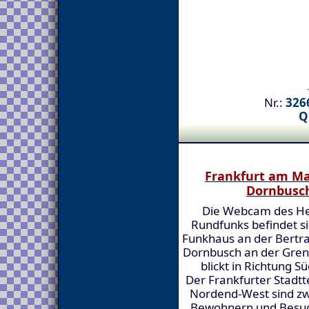
Nr.:
3266
Q
Frankfurt am Ma
Dornbusc
Die Webcam des He
Rundfunks befindet s
Funkhaus an der Bert
Dornbusch an der Gren
blickt in Richtung S
Der Frankfurter Stadt
Nordend-West sind zwe
Bewohnern und Besuc