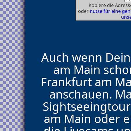
Kopiere die Adresse
oder
nutze für eine g
unse
Auch wenn Deine
am Main schon
Frankfurt am M
anschauen. Mac
Sightseeingtou
am Main oder er
die Livecams u