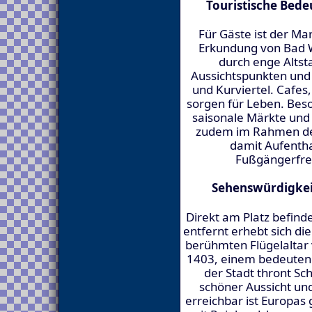
Touristische Bede
Für Gäste ist der Mar
Erkundung von Bad 
durch enge Altst
Aussichtspunkten und 
und Kurviertel. Cafes
sorgen für Leben. Beso
saisonale Märkte und 
zudem im Rahmen der
damit Aufentha
Fußgängerfreu
Sehenswürdigkei
Direkt am Platz befind
entfernt erhebt sich di
berühmten Flügelaltar
1403, einem bedeuten
der Stadt thront Sc
schöner Aussicht und
erreichbar ist Europas