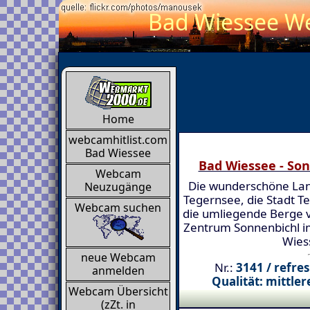
Bad Wiessee We
Home
webcamhitlist.com
Bad Wiessee
Bad Wiessee - So
Webcam
Die wunderschöne La
Neuzugänge
Tegernsee, die Stadt T
Webcam suchen
die umliegende Berge v
Zentrum Sonnenbichl i
Wies
neue Webcam
Nr.:
3141 / refre
anmelden
Qualität: mittler
Webcam Übersicht
(zZt. in