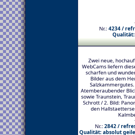
Nr.:
4234 / ref
Qualität:
Zwei neue, hochau
WebCams liefern dies
scharfen und wunde
Bilder aus dem He
Salzkammergutes. /
Atemberaubender Blick
sowie Traunstein, Tra
Schrott / 2. Bild: Pan
den Hallstaetters
Kalmbe
Nr.:
2842 / refre
Qualität: absolut gei