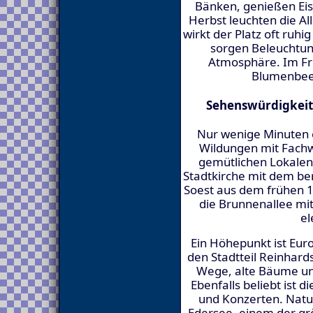
Bänken, genießen Eis
Herbst leuchten die Al
wirkt der Platz oft ruh
sorgen Beleuchtun
Atmosphäre. Im Frü
Blumenbeet
Sehenswürdigkeit
Nur wenige Minuten en
Wildungen mit Fach
gemütlichen Lokalen.
Stadtkirche mit dem be
Soest aus dem frühen 15
die Brunnenallee mit
el
Ein Höhepunkt ist Euro
den Stadtteil Reinhard
Wege, alte Bäume un
Ebenfalls beliebt ist 
und Konzerten. Natu
Edersee, einem der gr