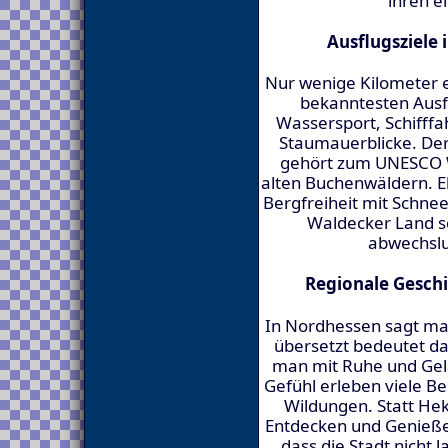
ihren e
Ausflugsziele
Nur wenige Kilometer en
bekanntesten Ausf
Wassersport, Schifff
Staumauerblicke. Der
gehört zum UNESCO W
alten Buchenwäldern. Eb
Bergfreiheit mit Schne
Waldecker Land s
abwechslu
Regionale Gesch
In Nordhessen sagt man
übersetzt bedeutet das
man mit Ruhe und Gel
Gefühl erleben viele B
Wildungen. Statt Hek
Entdecken und Genießen
dass die Stadt nicht 