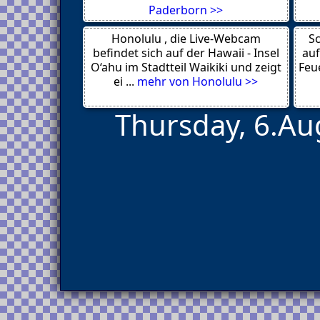
Monheim -
Paderborn >>
Dortmund
Steinfurt 48565
Honolulu , die Live-Webcam
Bornheim
Sc
Oerlinghausen 33813
befindet sich auf der Hawaii - Insel
auf
Dortmund
O‘ahu im Stadtteil Waikiki und zeigt
Feue
Aachen
ei ...
mehr von Honolulu >>
Thursday, 6.Au