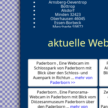
Arnsberg-Oeventrop
Bottrop
Alsdorf
Minden 32423
Oberhausen 46045
Essen-Borbeck
Meschede 59872
Aachen
Bocholt
aktuelle W
Dueren
Aachen
Hattingen
Iserlohn
Duisburg
Bad Salzuflen
Paderborn , Eine Webcam im
Bocholt
Meschede 59872
Schlosspark von Paderborn mit
A
Essen
Blick über den Schloss- und
Bl
Erftstadt
Auenpark in Richtun ...
mehr von
Aachen
Paderborn >>
Herford
Wipperfuerth 51688
Paderborn , Eine Panorama-
Zw
Helgoland
Dueren
Webcam in Paderborn mit Blick vom
Krefeld
Diözesanmuseum Paderborn über
Prag
den Paderborn ...
mehr von
Pan