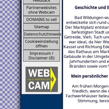
Feedback
Geschichte und 
Partnerwebsites
ohne Webcam
Bad Wildungen wur
DOMAINS to sell
entwickelte sich rund
Sitemap
Der Marktplatz entstan
befestigten Stadt 
Datenschutzhinweis
Getreide, Vieh, Tuch un
Cookieeinstellung
war ideal, da hier 
öffnen
Kassel und Richtung Ed
das Rathaus am Mark
Impressum /
Gebäude in der Umgebu
Disclaimer (©)
Jahrhunderten und 
Bränden sowie vom 
Mein persönliche
Am frühen Morgen 
friedlich, wenn die
Fachwerkhäuser beleuc
Stimmung, bevor