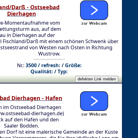
land/Darß - Ostseebad
Dierhagen
ive-Momentaufnahme vom
ettungsturm aus, auf dem
au in Dierhagen auf der
l Fischland/Darß mit einem schönen Schwenk über
stseestrand von Westen nach Osten in Richtung
Wustrow.
Nr.:
3500 / refresh: / Größe:
Qualität: / Typ:
bad Dierhagen - Hafen
 im Ostseebad Dierhagen
w.ostseebad-dierhagen.de)
ick auf den Hafen und den
Saaler Bodden.
en Dorf ist eine malerische Gemeinde an der Küste
urg-Vorpommerns, die für ihre idyllische Lage am