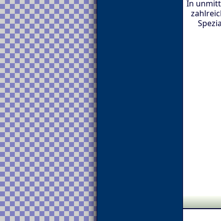
In unmit
zahlrei
Spezia