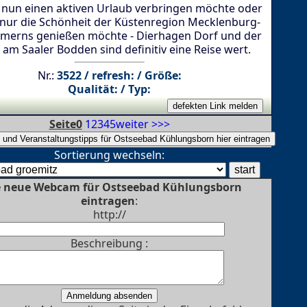
nun einen aktiven Urlaub verbringen möchte oder
 nur die Schönheit der Küstenregion Mecklenburg-
erns genießen möchte - Dierhagen Dorf und der
am Saaler Bodden sind definitiv eine Reise wert.
Nr.:
3522 / refresh: / Größe:
Qualität: / Typ:
Seite0
1
2
3
4
5
weiter >>>
Sortierung wechseln:
e neue Webcam für Ostseebad Kühlungsborn
eintragen
:
http://
Beschreibung :