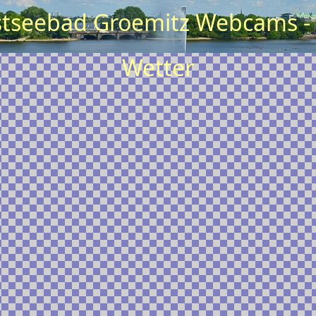
tseebad Groemitz Webcams - l
Wetter