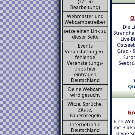
(zZt. in
Bearbeitung)
Webmaster und
O
Webcambetreiber
Die L
setze einen Link zu
Strandhal
dieser Seite
Live-B
Ostseeb
Events
Grad - 
Veranstaltungen -
Kurpr
fehlende
Seebrü
Veranstaltungs-
tipps hier
eintragen
Deutschland
Qu
Deine Webcam
wird gesucht
Witze, Sprüche,
Zitate,
Gr
Bauernregeln
Eine Web
Internetradio
mit Blick
Deutschland
kleine 