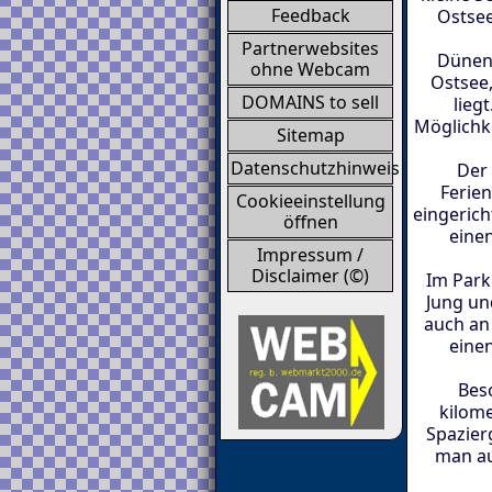
Feedback
Ostsee
Partnerwebsites
Dünenp
ohne Webcam
Ostsee,
DOMAINS to sell
lieg
Möglichk
Sitemap
Datenschutzhinweis
Der
Ferie
Cookieeinstellung
eingerich
öffnen
eine
Impressum /
Disclaimer (©)
Im Park 
Jung und
auch an
einen
Bes
kilome
Spazier
man au