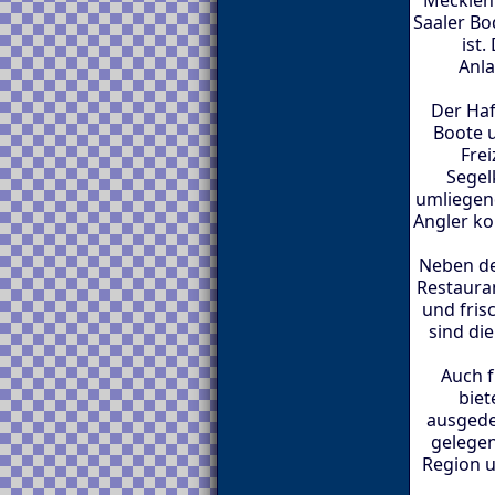
Saaler Bo
ist.
Anla
Der Haf
Boote u
Frei
Segel
umliegen
Angler ko
Neben de
Restauran
und fris
sind di
Auch f
biet
ausgede
gelegen
Region u