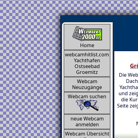
Home
webcamhitlist.com
Yachthafen
Gr
Ostseebad
Groemitz
Die Web
Dach
Webcam
Yachtha
Neuzugänge
und zeig
Webcam suchen
die Ku
Seite ze
neue Webcam
anmelden
Webcam Übersicht