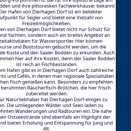
dden und ihre pittoresken Fachwerkhäuser bekannt
 Der Hafen von Dierhagen Dorf ist ein beliebter
ufpunkt für Segler und bietet eine Vielzahl von
Freizeitmöglichkeiten.
en von Dierhagen Dorf bietet nicht nur Schutz für
nd Yachten, sondern auch ein breites Angebot an
zeitaktivitäten für Wassersportler. Hier können
kurse und Bootstouren gebucht werden, um die
de Küste und den Saaler Bodden zu erkunden. Auch
mmen hier auf ihre Kosten, denn der Saaler Bodden
ist reich an Fischbeständen.
m Hafen gibt es in Dierhagen Dorf auch zahlreiche
ts und Cafés, in denen man regionale Spezialitäten
chen Fisch genießen kann. Besonders zu empfehlen
e berühmten Räucherfisch-Brötchen, die hier frisch
zubereitet werden.
ür Naturliebhaber hat Dierhagen Dorf einiges zu
en. Die umliegenden Wälder und Seen laden zu
hnten Wanderungen und Radtouren ein. Die nahe
en Ostseestrände sind ebenfalls ein Highlight der
nd bieten Erholung und Entspannung für Jung und
Alt.