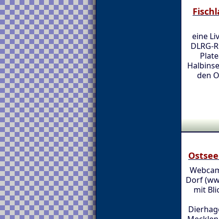
Fisch
eine L
DLRG-R
Plate
Halbinse
den O
Ostsee
Webcam
Dorf (ww
mit Bl
Dierhag
Mecklenb