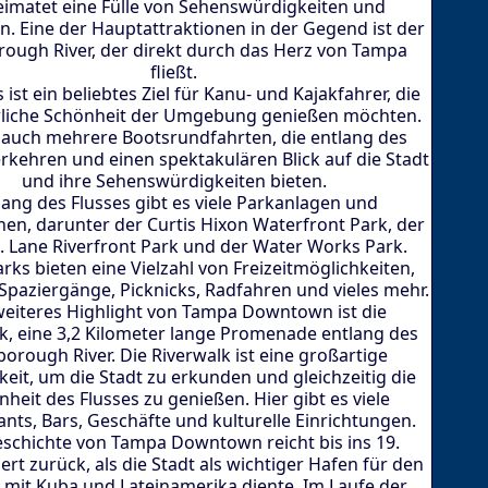
imatet eine Fülle von Sehenswürdigkeiten und
en. Eine der Hauptattraktionen in der Gegend ist der
rough River, der direkt durch das Herz von Tampa
fließt.
 ist ein beliebtes Ziel für Kanu- und Kajakfahrer, die
rliche Schönheit der Umgebung genießen möchten.
t auch mehrere Bootsrundfahrten, die entlang des
erkehren und einen spektakulären Blick auf die Stadt
und ihre Sehenswürdigkeiten bieten.
lang des Flusses gibt es viele Parkanlagen und
en, darunter der Curtis Hixon Waterfront Park, der
B. Lane Riverfront Park und der Water Works Park.
rks bieten eine Vielzahl von Freizeitmöglichkeiten,
Spaziergänge, Picknicks, Radfahren und vieles mehr.
weiteres Highlight von Tampa Downtown ist die
k, eine 3,2 Kilometer lange Promenade entlang des
sborough River. Die Riverwalk ist eine großartige
eit, um die Stadt zu erkunden und gleichzeitig die
heit des Flusses zu genießen. Hier gibt es viele
nts, Bars, Geschäfte und kulturelle Einrichtungen.
eschichte von Tampa Downtown reicht bis ins 19.
rt zurück, als die Stadt als wichtiger Hafen für den
 mit Kuba und Lateinamerika diente. Im Laufe der