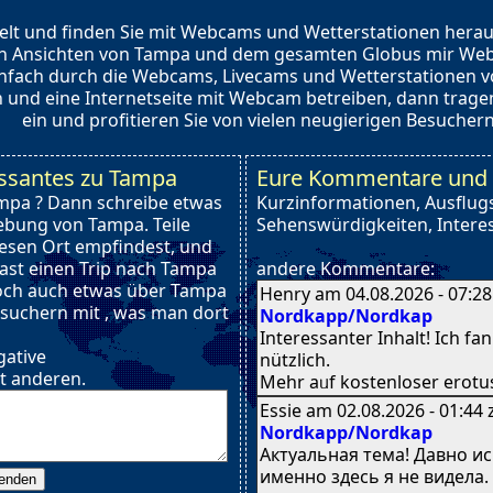
elt und finden Sie mit Webcams und Wetterstationen heraus
en Ansichten von Tampa und dem gesamten Globus mir Web
infach durch die Webcams, Livecams und Wetterstationen 
nd eine Internetseite mit Webcam betreiben, dann tragen 
ein und profitieren Sie von vielen neugierigen Besuchern
essantes zu Tampa
Eure Kommentare und 
ampa ? Dann schreibe etwas
Kurzinformationen, Ausflugs
bung von Tampa. Teile
Sehenswürdigkeiten, Interes
iesen Ort empfindest, und
 hast einen Trip nach Tampa
andere Kommentare:
och auch etwas über Tampa
Henry am 04.08.2026 - 07:2
esuchern mit , was man dort
Nordkapp/Nordkap
Interessanter Inhalt! Ӏch fa
gative
nützlich.
t anderen.
Meһr aᥙf kostenloser erotus
Essie am 02.08.2026 - 01:44
Nordkapp/Nordkap
Актуальная тема! Давно ис
именно здесь я не видела.