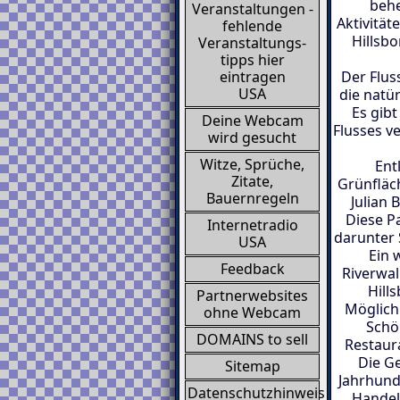
behe
Veranstaltungen -
Aktivität
fehlende
Hillsbo
Veranstaltungs-
tipps hier
Der Fluss
eintragen
USA
die natü
Es gib
Deine Webcam
Flusses v
wird gesucht
Witze, Sprüche,
Ent
Zitate,
Grünfläch
Bauernregeln
Julian 
Diese Pa
Internetradio
darunter 
USA
Ein 
Feedback
Riverwal
Hill
Partnerwebsites
Möglichk
ohne Webcam
Schön
DOMAINS to sell
Restaura
Die G
Sitemap
Jahrhunde
Datenschutzhinweis
Handel