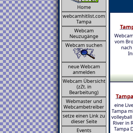
Home
webcamhitlist.com
Tampa
Tamp
Webcam
Webcam 
Neuzugänge
vom Bro
Webcam suchen
nach
In
neue Webcam
anmelden
Webcam Übersicht
(zZt. in
Bearbeitung)
Tampa 
Webmaster und
eine Liv
Webcambetreiber
Tampa mit
setze einen Link zu
volleybal
dieser Seite
River in
Tampa D
Events