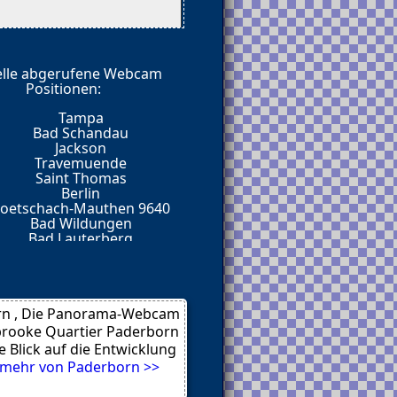
elle abgerufene Webcam
е почти 4 года, и при
Positionen:
а умолять на внимание от
Tampa
Bad Schandau
Jackson
Travemuende
Saint Thomas
туальный
Berlin
 уровень.
oetschach-Mauthen 9640
искренность.
Bad Wildungen
 и, представьте — там
Bad Lauterberg
обеседников.
Berlin
Berlin
Nassfeld Hermagor
Berlin
точку. Такие посты нужны
n , Die Panorama-Webcam
rooke Quartier Paderborn
e Blick auf die Entwicklung
же так живёт?
mehr von Paderborn >>