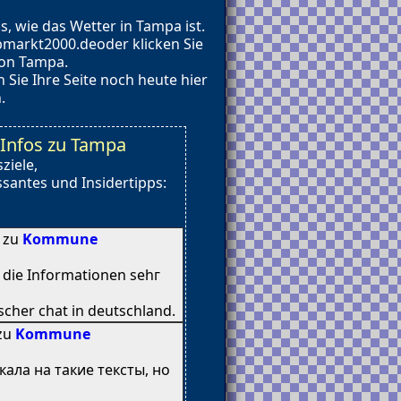
, wie das Wetter in Tampa ist.
markt2000.deoder klicken Sie
von Tampa.
Sie Ihre Seite noch heute hier
.
Infos zu Tampa
ziele,
santes und Insidertipps:
8 zu
Kommune
n diе Informationen sehг
cher chat іn deutschland.
 zu
Kommune
кала на такие тексты, но