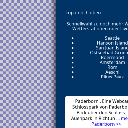
top / noch oben
Schnellwahl zu noch mehr 
Wetterstationen oder Liv
Seattle
Hanson Island
San Juan Islan
Ostseebad Groem
Roermond
Amsterdam
Rom
Aeschi
Pikes Peak
Colorado Sprin
Deadwood
Rapid City
Rom
Paderborn , Eine Webca
West Bay
Itajai
Schlosspark von Paderbo
Berlin
Blick über den Schloss-
Sacele
Auenpark in Richtun ...
me
Targu Secuies
Paderborn >>
Cluj-Napoca