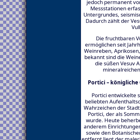
jedoch permanent vo
Messstationen erfa
Untergrundes, seismis
Dadurch zählt der Ve
Vul
Die fruchtbaren 
ermöglichen seit Jah
Weinreben, Aprikosen
bekannt sind die Weine
die süßen Vesuv A
mineralreichen
Portici – königlich
Portici entwickelte
beliebten Aufenthaltso
Wahrzeichen der Stadt 
Portici, der als Som
wurde. Heute beherbe
anderem Einrichtungen 
sowie den Botanische
entfernt liegt der male