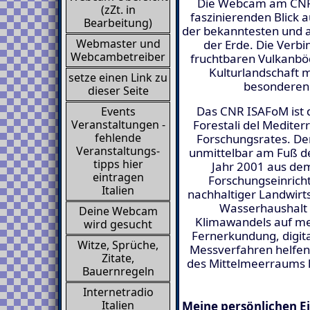
Die Webcam am CNR I
(zZt. in
faszinierenden Blick 
Bearbeitung)
der bekanntesten und a
Webmaster und
der Erde. Die Verb
Webcambetreiber
fruchtbaren Vulkanbö
Kulturlandschaft 
setze einen Link zu
besonderen 
dieser Seite
Das CNR ISAFoM ist da
Events
Veranstaltungen -
Forestali del Mediter
fehlende
Forschungsrates. Der 
Veranstaltungs-
unmittelbar am Fuß de
tipps hier
Jahr 2001 aus d
eintragen
Forschungseinricht
Italien
nachhaltiger Landwirt
Wasserhaushalt 
Deine Webcam
Klimawandels auf m
wird gesucht
Fernerkundung, digit
Witze, Sprüche,
Messverfahren helfen 
Zitate,
des Mittelmeerraums la
Bauernregeln
Internetradio
Italien
Meine persönlichen E