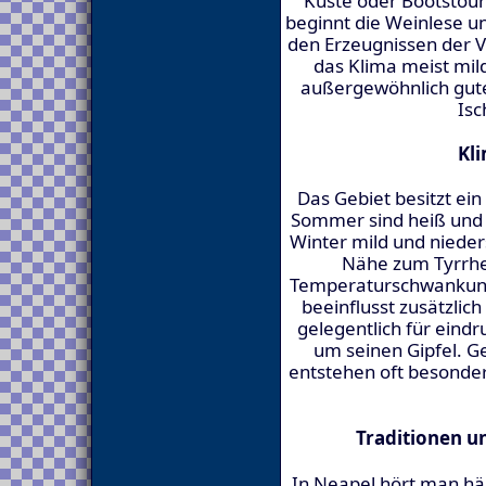
Küste oder Bootstour
beginnt die Weinlese un
den Erzeugnissen der V
das Klima meist mild
außergewöhnlich gute 
Isc
Kl
Das Gebiet besitzt ei
Sommer sind heiß und
Winter mild und nieder
Nähe zum Tyrrhe
Temperaturschwankung
beeinflusst zusätzlic
gelegentlich für eind
um seinen Gipfel. 
entstehen oft besonder
Traditionen u
In Neapel hört man häu