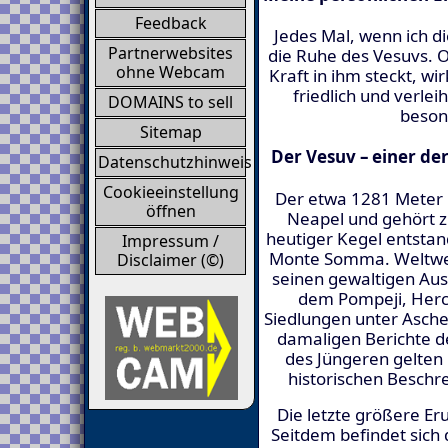
Feedback
Jedes Mal, wenn ich d
Partnerwebsites
die Ruhe des Vesuvs. 
ohne Webcam
Kraft in ihm steckt, w
friedlich und verle
DOMAINS to sell
beson
Sitemap
Der Vesuv – einer d
Datenschutzhinweis
Cookieeinstellung
Der etwa 1281 Meter h
öffnen
Neapel und gehört 
heutiger Kegel entstan
Impressum /
Monte Somma. Weltwei
Disclaimer (©)
seinen gewaltigen Ausb
dem Pompeji, Herc
Siedlungen unter Asch
damaligen Berichte de
des Jüngeren gelten 
historischen Beschr
Die letzte größere Er
Seitdem befindet sich 