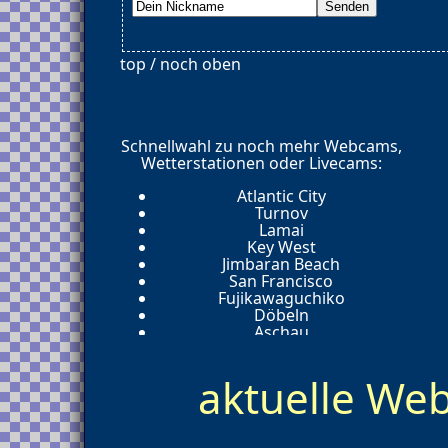
top / noch oben
Schnellwahl zu noch mehr Webcams,
Wetterstationen oder Livecams:
Atlantic City
Turnov
Lamai
Key West
Jimbaran Beach
San Francisco
Fujikawaguchiko
Döbeln
Aschau
Lüsse
Benidorm
aktuelle W
Willemstad
Rom
Key West
Kapstadt