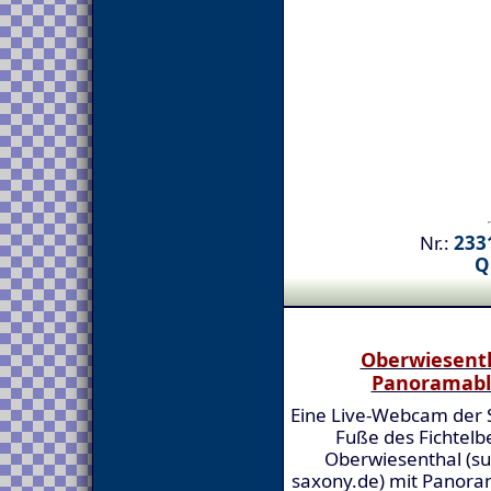
Nr.:
2331
Q
Oberwiesenth
Panoramabl
Eine Live-Webcam der 
Fuße des Fichtelb
Oberwiesenthal (su
saxony.de) mit Panoram