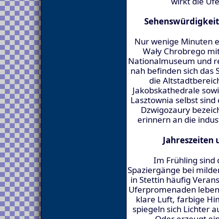
wirkt die Uf
Sehenswürdigkeit
Nur wenige Minuten e
Wały Chrobrego mit
Nationalmuseum und re
nah befinden sich das
die Altstadtberei
Jakobskathedrale sowi
Lasztownia selbst sind 
Dzwigozaury bezeichn
erinnern an die indus
Jahreszeiten 
Im Frühling sind 
Spaziergänge bei mild
in Stettin häufig Vera
Uferpromenaden leben b
klare Luft, farbige 
spiegeln sich Lichter 
Oder erzeugt ein