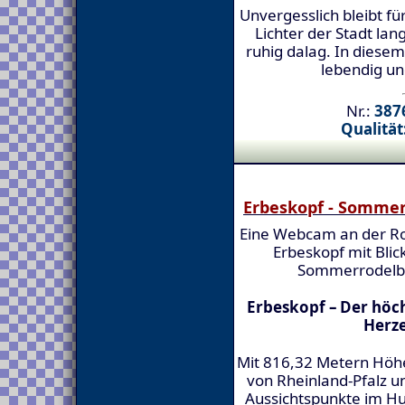
Unvergesslich bleibt fü
Lichter der Stadt la
ruhig dalag. In diesem
lebendig u
Nr.:
3876
Qualität
Erbeskopf - Somme
Eine Webcam an der R
Erbeskopf mit Blick
Sommerrodelb
Erbeskopf – Der höch
Herz
Mit 816,32 Metern Höhe
von Rheinland-Pfalz u
Aussichtspunkte im Hun