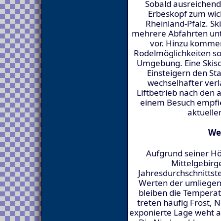
Sobald ausreichend 
Erbeskopf zum wic
Rheinland-Pfalz. S
mehrere Abfahrten unt
vor. Hinzu kommen
Rodelmöglichkeiten so
Umgebung. Eine Skisch
Einsteigern den Sta
wechselhafter verla
Liftbetrieb nach den 
einem Besuch empfieh
aktuelle
We
Aufgrund seiner Höh
Mittelgebirg
Jahresdurchschnittste
Werten der umliegen
bleiben die Tempera
treten häufig Frost, 
exponierte Lage weht au