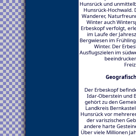
Hunsrück und unmittelb
Hunsrück-Hochwald. D
Wanderer, Naturfreund
Winter auch Winter
Erbeskopf verfolgt, erl
im Laufe der Jahres
Bergwiesen im Frühlin
Winter. Der Erbes
Ausflugszielen im südw
beeindrucken
Frei
Geografisc
Der Erbeskopf befinde
Idar-Oberstein und B
gehört zu den Gemei
Landkreis Bernkastel-
Hunsrück vor mehreren
der variszischen Geb
andere harte Gesteine
Über viele Millionen J