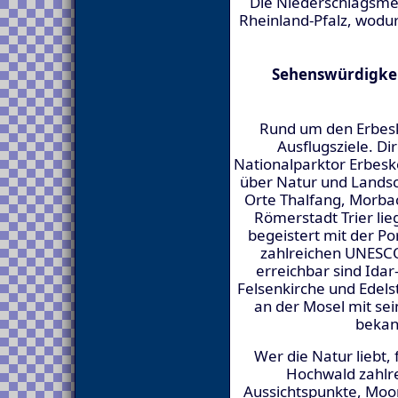
Die Niederschlagsme
Rheinland-Pfalz, wodu
Sehenswürdigkeit
Rund um den Erbesk
Ausflugsziele. Di
Nationalparktor Erbesk
über Natur und Landsch
Orte Thalfang, Morbac
Römerstadt Trier lie
begeistert mit der P
zahlreichen UNESCO
erreichbar sind Ida
Felsenkirche und Edels
an der Mosel mit sei
bekan
Wer die Natur liebt,
Hochwald zahl
Aussichtspunkte, Moor