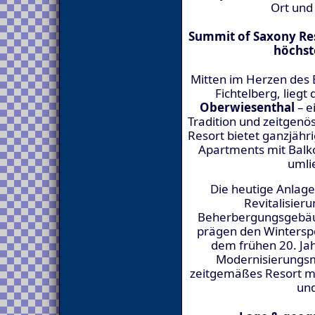
Ort und
Summit of Saxony Re
höchst
Mitten im Herzen des 
Fichtelberg, liegt
Oberwiesenthal
– e
Tradition und zeitgenö
Resort bietet ganzjähr
Apartments mit Balko
umli
Die heutige Anlag
Revitalisier
Beherbergungsgebäud
prägen den Winterspo
dem frühen 20. Ja
Modernisierungs
zeitgemäßes Resort mi
und