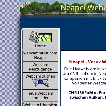
Neapel Webca
Home
webcamhitlist.com
Neapel
Neapel - Vesuv W
Webcam
Eine Livewebcam in Ne
Neuzugänge
am CNR IsaFom in Neape
Webcam suchen
Kampanien mit Blick a
von seiner Westse
CNR ISAFoM in Port
neue Webcam
zwischen Vulkan,
anmelden
Webcam Übersicht