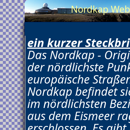
Nordkap Webc
ein kurzer Steckbr
Das Nordkap - Origi
der nördlichste Pun
europäische Straßen
Nordkap befindet si
im nördlichsten Be
aus dem Eismeer rag
erschlossen. Es gibt