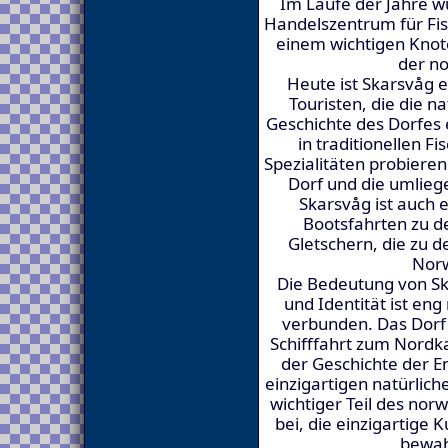
Im Laufe der Jahre w
Handelszentrum für Fi
einem wichtigen Knote
der n
Heute ist Skarsvåg e
Touristen, die die n
Geschichte des Dorfes
in traditionellen F
Spezialitäten probiere
Dorf und die umlie
Skarsvåg ist auch 
Bootsfahrten zu 
Gletschern, die zu 
Nor
Die Bedeutung von Sk
und Identität ist en
verbunden. Das Dorf d
Schifffahrt zum Nordka
der Geschichte der E
einzigartigen natürlich
wichtiger Teil des nor
bei, die einzigartige 
bewah