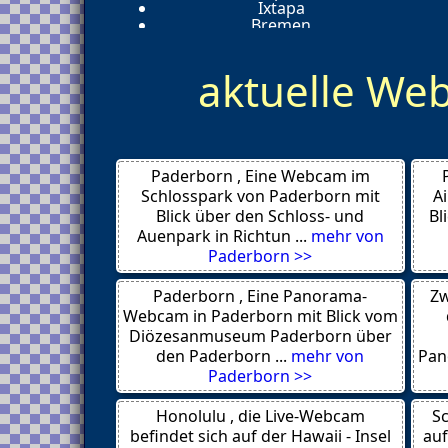
Ixtapa
Bremen
Panama City
Jackson
aktuelle W
Ashland
Gumpoldskirchen
Beucha
York
San Francisco
Playa del Carmen
Paderborn , Eine Webcam im
Geiranger
Koh Samui
Schlosspark von Paderborn mit
A
Lamai
Blick über den Schloss- und
Bl
Brooklyn NY
Auenpark in Richtun ...
mehr von
New York City
Paderborn >>
Ocean City
Winter Garden
Paderborn , Eine Panorama-
Zw
Augustine
Keokuk
Webcam in Paderborn mit Blick vom
Kühlungsborn
Diözesanmuseum Paderborn über
Trutnov
den Paderborn ...
mehr von
Pan
Alicante
Paderborn >>
Giresun
Slatina
Honolulu , die Live-Webcam
Saint-Malo
Sc
Jerusalem
befindet sich auf der Hawaii - Insel
auf