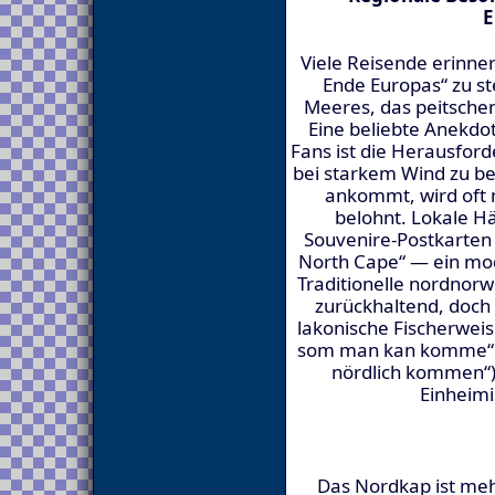
E
Viele Reisende erinner
Ende Europas“ zu s
Meeres, das peitschen
Eine beliebte Anekdo
Fans ist die Herausford
bei starkem Wind zu be
ankommt, wird oft
belohnt. Lokale Hä
Souvenire-Postkarten m
North Cape“ — ein mode
Traditionelle nordno
zurückhaltend, doch 
lakonische Fischerweis
som man kan komme“ (
nördlich kommen“)
Einheimi
Das Nordkap ist mehr