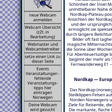
Schönheit der Insel M
unmittelbarer Nähe d
Nordkap-Plateau posit
neue Webcam
Ansichten der Nordkap
anmelden
und der ursprünglich
Webcam Übersicht
ermöglicht sie spekta
(zZt. in
durch längere Belichtun
Bearbeitung)
Bilder oft fast tagh
magische Mitternacht
Webmaster und
die Sonne über Wochen
Webcambetreiber
Für Abenteuerlustige 
setze einen Link zu
beginnt der mehr als
dieser Seite
Fernwanderweg E1 – 
Events
Veranstaltungen -
fehlende
Nordkap — Europa
Veranstaltungs-
tipps hier
Das Nordkap (norwegi
eintragen
Steilklippen-Felsen a
Norwegen
Norden Norwegens und
Ziele für Reisende, d
Deine Webcam
wird gesucht
Die markante, flache 