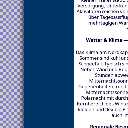
Versorgung, Unterkunft
Aktivitäten reichen v
über Tagesausflüg
mehrtägigen Wan
Wetter & Klima —
Das Klima am Nordkap is
Sommer sind kühl und
Schneefall. Typisch s
Nebel, Wind und Reg
Stunden abwech
Mitternachtsson
Gegebenheiten: rund vo
Mitternachtssonne 
Polarnacht mit durc
Kernbereich des Winter
kleiden und flexible 
auch i
Regionale Beso