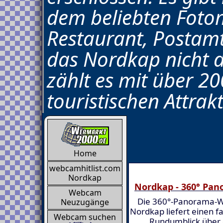
dem beliebten Foto
Restaurant, Postam
das Nordkap nicht d
zählt es mit über 2
touristischen Attrak
Home
webcamhitlist.com
Nordkap
Nordkap - 360° Pan
Webcam
Die 360°-Panorama
Neuzugänge
Nordkap liefert einen f
Webcam suchen
Rundumblick über 