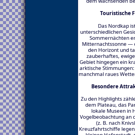
dem wachsenden Bes
Touristische 
Das Nordkap ist
unterschiedlichen Gesic
Sommernächten erl
Mitternachtssonne — d
den Horizont und ta
zauberhaftes, ewige
Gebiet hingegen ein kraf
arktische Stimmungen:
manchmal raues Wetter 
Besondere Attrak
Zu den Highlights zäh
dem Plateau, das Pa
lokale Museen in 
Vogelbeobachtung an d
(z. B. nach Kniv
Kreuzfahrtschiffe lege
kleinen Hafenstadt, 