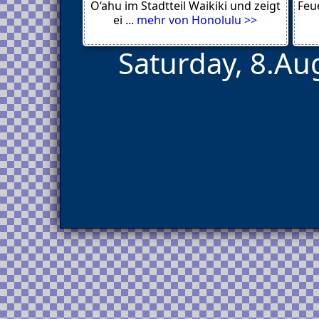
Saint-Malo
O‘ahu im Stadtteil Waikiki und zeigt
Feue
Recke
ei ...
mehr von Honolulu >>
Saturday, 8.Au