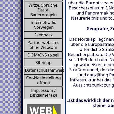
über die Barentssee 
Witze, Sprüche,
Besucherzentrum („No
Zitate,
und Panoramakino 
Bauernregeln
Naturerlebnis und tou
Internetradio
Norwegen
Geografie, Z
Feedback
Das Nordkap liegt nah
Partnerwebsites
über die Europastraße
ohne Webcam
öffentliche Straß
Besucherplateau. Die 
DOMAINS to sell
seit 1999 durch den N
Sitemap
gewährleistet, ein
Straßentunnel, der da
Datenschutzhinweis
und ganzjährig Pa
Cookieeinstellung
Infrastruktur hat da
öffnen
Aussichtspunkt zur g
Impressum /
Disclaimer (©)
„Ist das wirklich der
kleine, a