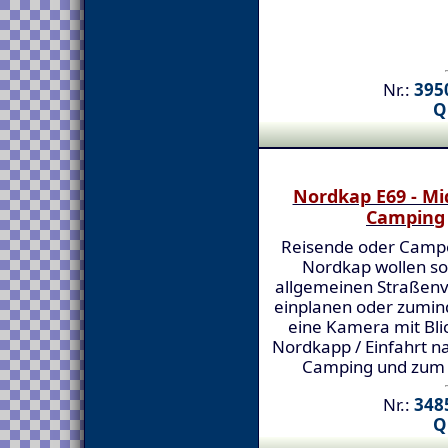
Nr.:
3950
Q
Nordkap E69 - Mi
Camping
Reisende oder Campe
Nordkap wollen sol
allgemeinen Straßenv
einplanen oder zumind
eine Kamera mit Bli
Nordkapp / Einfahrt n
Camping und zum
Nr.:
3485
Q