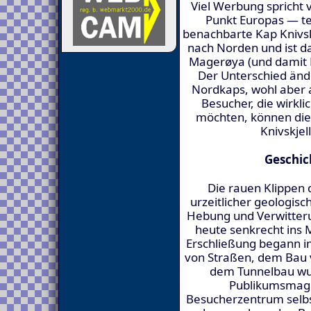
Viel Werbung spricht
Punkt Europas — te
benachbarte Kap Knivsk
nach Norden und ist da
Magerøya (und damit E
Der Unterschied ände
Nordkaps, wohl aber 
Besucher, die wirkl
möchten, können die
Knivskje
Geschic
Die rauen Klippen 
urzeitlicher geologis
Hebung und Verwitteru
heute senkrecht ins M
Erschließung begann i
von Straßen, dem Bau 
dem Tunnelbau wu
Publikumsmagne
Besucherzentrum selb