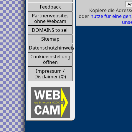
Feedback
Kopiere die Adresse
Partnerwebsites
oder
nutze für eine g
ohne Webcam
unse
DOMAINS to sell
Sitemap
Datenschutzhinweis
Cookieeinstellung
öffnen
Impressum /
Disclaimer (©)