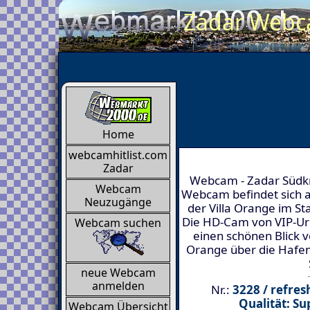
Zadar Webca
Home
webcamhitlist.com
Zadar
Webcam - Zadar Südkr
Webcam
Webcam befindet sich 
Neuzugänge
der Villa Orange im Sta
Die HD-Cam von VIP-Url
Webcam suchen
einen schönen Blick vo
Orange über die Hafen
neue Webcam
anmelden
Nr.:
3228 / refres
Qualität: S
Webcam Übersicht