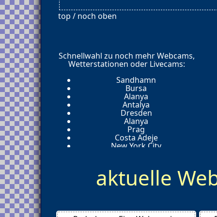
top / noch oben
Schnellwahl zu noch mehr Webcams,
Wetterstationen oder Livecams:
Sandhamn
Bursa
Alanya
Antalya
Dresden
Alanya
Prag
Costa Adeje
New York City
Honolulu
Kemer
aktuelle W
Bergisch Gladbach
Braunschweig
Prerow
Meinerzhagen
Schönberger Strand
Hetzendorf