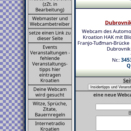
(zZt. in
Bearbeitung)
Webmaster und
Dubrovni
Webcambetreiber
Webcam des Automob
setze einen Link zu
Kroation HAK mit Bli
dieser Seite
Franjo-Tuđman-Brücke a
Events
Dubrovnik
Veranstaltungen -
fehlende
Nr.:
3453
Veranstaltungs-
Q
tipps hier
eintragen
Sei
Kroatien
Deine Webcam
eine neue Webc
wird gesucht
Witze, Sprüche,
Zitate,
B
Bauernregeln
Internetradio
Kroatien