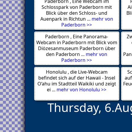
Paderborn , Eine Webcam im
Ansbach
Mailand
Schlosspark von Paderborn mit
A
Los Angeles
Blick über den Schloss- und
Bl
New York
Auenpark in Richtun ...
mehr von
Venedig
Paderborn >>
London
Cengiling
Paderborn , Eine Panorama-
Zw
Trondheim
Amsterdam
Webcam in Paderborn mit Blick vom
Chemnitz
Diözesanmuseum Paderborn über
Hamburg
den Paderborn ...
mehr von
Pan
Ohakune
Paderborn >>
Lamai
Prag
Honolulu , die Live-Webcam
Tokio
Sc
Bremen
befindet sich auf der Hawaii - Insel
auf
Manhattan
O‘ahu im Stadtteil Waikiki und zeigt
Feue
Key West
ei ...
mehr von Honolulu >>
Thursday, 6.Au