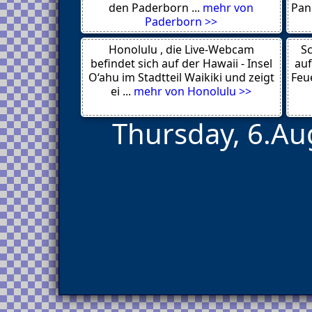
Corvallis
den Paderborn ...
mehr von
Pan
Chicago
Paderborn >>
Porthcawl
London
Honolulu , die Live-Webcam
Stoupa Lefktron
Sc
Prasonisi
befindet sich auf der Hawaii - Insel
auf
Paros
O‘ahu im Stadtteil Waikiki und zeigt
Feue
Chriso Elafi
ei ...
mehr von Honolulu >>
Thursday, 6.Au