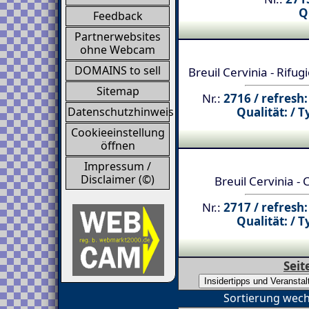
Q
Feedback
Partnerwebsites
ohne Webcam
DOMAINS to sell
Breuil Cervinia - Rifug
Sitemap
Nr.:
2716 / refresh:
Qualität: / T
Datenschutzhinweis
Cookieeinstellung
öffnen
Impressum /
Disclaimer (©)
Breuil Cervinia - 
Nr.:
2717 / refresh:
Qualität: / T
Seit
Sortierung wech