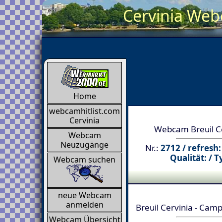
Cervinia Webc
Home
webcamhitlist.com
Cervinia
Webcam Breuil C
Webcam
Neuzugänge
Nr.:
2712 / refresh:
Qualität: / T
Webcam suchen
neue Webcam
anmelden
Breuil Cervinia - Cam
Webcam Übersicht