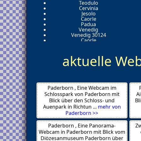
Teodulo
Cervinia
Jesolo
Caorle
Padua
Venedig
Venedig 30124
Caorle
Giglio Porto
Seis 39040
aktuelle W
Marling-Meran 39020
Rasen-Antholz I-39030
Suedtirol
Innichen
Meran 39012
Campo Elba
Paderborn , Eine Webcam im
Capoliveri
Genua
Schlosspark von Paderborn mit
A
St.Vigil in Enneberg I-39030
Blick über den Schloss- und
Bl
Sexten 39030
Auenpark in Richtun ...
mehr von
Villnoess 39040
Paderborn >>
St. Leonhard 39015
Corvara
Paderborn , Eine Panorama-
Zw
Elat
Dublin
Webcam in Paderborn mit Blick vom
Douglas
Diözesanmuseum Paderborn über