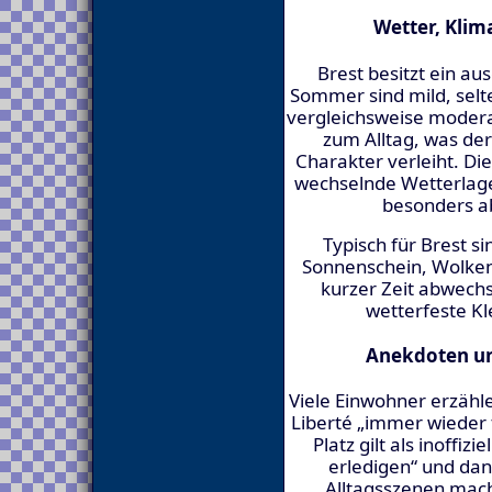
Wetter, Klim
Brest besitzt ein a
Sommer sind mild, selt
vergleichsweise moder
zum Alltag, was de
Charakter verleiht. Di
wechselnde Wetterlage
besonders a
Typisch für Brest 
Sonnenschein, Wolken
kurzer Zeit abwechs
wetterfeste K
Anekdoten un
Viele Einwohner erzähle
Liberté „immer wieder tr
Platz gilt als inoffiz
erledigen“ und dan
Alltagsszenen mach