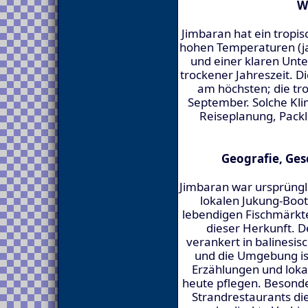
W
Jimbaran hat ein tropi
hohen Temperaturen (ja
und einer klaren Unt
trockener Jahreszeit. D
am höchsten; die tro
September. Solche Kli
Reiseplanung, Packl
Geografie, Ges
Jimbaran war ursprünglic
lokalen Jukung-Boot
lebendigen Fischmärkte
dieser Herkunft. D
verankert in balinesi
und die Umgebung ist
Erzählungen und loka
heute pflegen. Besond
Strandrestaurants die