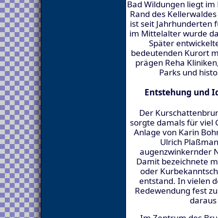
Bad Wildungen liegt i
Rand des Kellerwaldes 
ist seit Jahrhunderten 
im Mittelalter wurde d
Später entwickelt
bedeutenden Kurort mi
prägen Reha Kliniken
Parks und histo
Entstehung und I
Der Kurschattenbru
sorgte damals für viel
Anlage von Karin Boh
Ulrich Plaßman
augenzwinkernder No
Damit bezeichnete ma
oder Kurbekanntscha
entstand. In vielen 
Redewendung fest zu
daraus
Im Zentrum des Bru