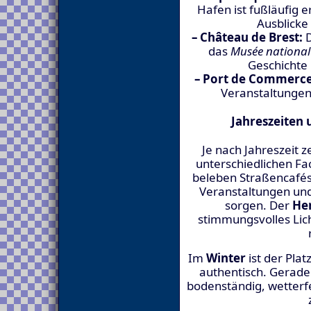
Hafen ist fußläufig 
Ausblicke
– Château de Brest:
D
das
Musée national
Geschichte 
– Port de Commerce
Veranstaltungen
Jahreszeiten 
Je nach Jahreszeit ze
unterschiedlichen Fa
beleben Straßencafés
Veranstaltungen und
sorgen. Der
He
stimmungsvolles Li
Im
Winter
ist der Plat
authentisch. Gerade 
bodenständig, wetterf