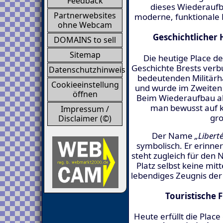
Feedback
dieses Wiederaufba
Partnerwebsites
moderne, funktionale B
ohne Webcam
Geschichtlicher
DOMAINS to sell
Sitemap
Die heutige Place de
Geschichte Brests verb
Datenschutzhinweis
bedeutenden Militärha
Cookieeinstellung
und wurde im Zweiten W
öffnen
Beim Wiederaufbau ab
man bewusst auf kl
Impressum /
gro
Disclaimer (©)
Der Name
„Liberté
symbolisch. Er erinner
steht zugleich für den
Platz selbst keine mitt
lebendiges Zeugnis der
Touristische
Heute erfüllt die Place