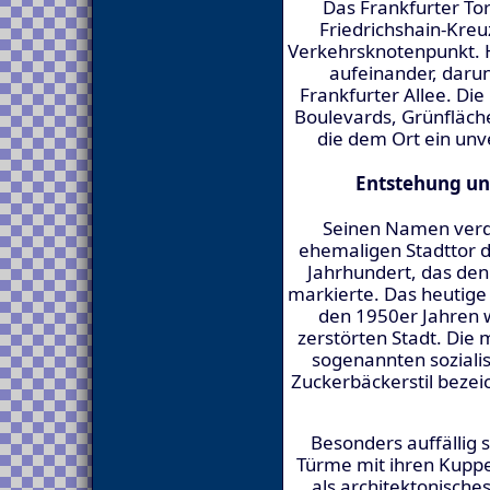
Das Frankfurter Tor
Friedrichshain-Kreu
Verkehrsknotenpunkt. 
aufeinander, darun
Frankfurter Allee. Di
Boulevards, Grünfläche
die dem Ort ein unv
Entstehung un
Seinen Namen verd
ehemaligen Stadttor d
Jahrhundert, das den
markierte. Das heutige 
den 1950er Jahren 
zerstörten Stadt. Die
sogenannten sozialis
Zuckerbäckerstil bezei
Besonders auffällig 
Türme mit ihren Kuppe
als architektonische