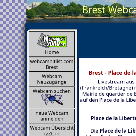
Brest Webca
Home
webcamhitlist.com
Brest
Brest - Place de l
Webcam
Livestream aus 
Neuzugänge
(Frankreich/Bretagne) 
Webcam suchen
Mairie de quartier de 
auf den Place de la Libe
neue Webcam
Place de la Liber
anmelden
Webcam Übersicht
Die
Place de la Li
(zZt. in