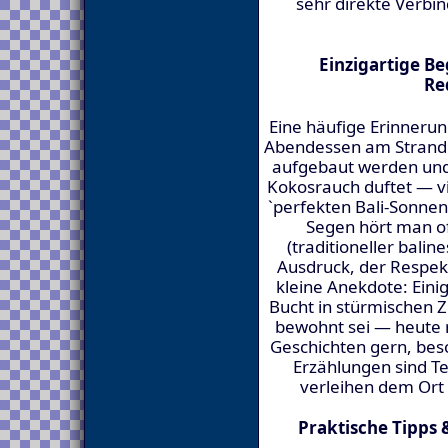
sehr direkte Verbi
Einzigartige B
Re
Eine häufige Erinner
Abendessen am Strand 
aufgebaut werden und 
Kokosrauch duftet — vi
`perfekten Bali-Sonne
Segen hört man of
(traditioneller bali
Ausdruck, der Respekt
kleine Anekdote: Einig
Bucht in stürmischen 
bewohnt sei — heute 
Geschichten gern, bes
Erzählungen sind Te
verleihen dem Ort
Praktische Tipps 