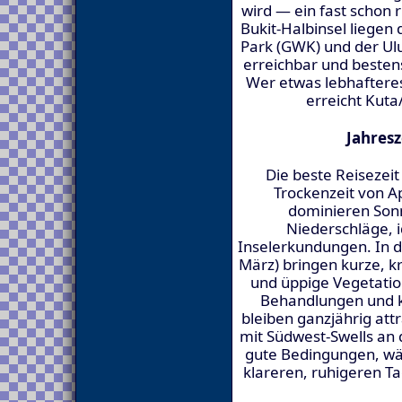
wird — ein fast schon r
Bukit-Halbinsel liegen
Park (GWK) und der Ulu
erreichbar und bestens
Wer etwas lebhaftere
erreicht Kuta
Jahresz
Die beste Reisezeit 
Trockenzeit von A
dominieren Son
Niederschläge, i
Inselerkundungen. In 
März) bringen kurze, k
und üppige Vegetation
Behandlungen und ku
bleiben ganzjährig att
mit Südwest-Swells an 
gute Bedingungen, wä
klareren, ruhigeren Ta