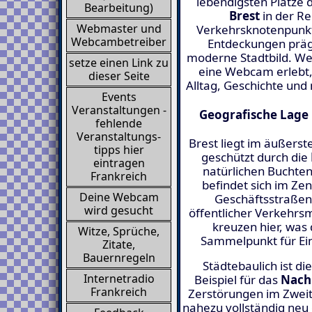
lebendigsten Plätze 
Bearbeitung)
Brest
in der R
Webmaster und
Verkehrsknotenpunkt
Webcambetreiber
Entdeckungen prägt
moderne Stadtbild. Wer
setze einen Link zu
eine Webcam erlebt, 
dieser Seite
Alltag, Geschichte und
Events
Veranstaltungen -
Geografische Lage
fehlende
Veranstaltungs-
Brest liegt im äußerst
tipps hier
geschützt durch die
eintragen
natürlichen Buchten
Frankreich
befindet sich im Ze
Deine Webcam
Geschäftsstraßen,
wird gesucht
öffentlicher Verkehrsm
kreuzen hier, was 
Witze, Sprüche,
Sammelpunkt für Ei
Zitate,
Bauernregeln
Städtebaulich ist die
Internetradio
Beispiel für das
Nach
Frankreich
Zerstörungen im Zweit
nahezu vollständig neu 