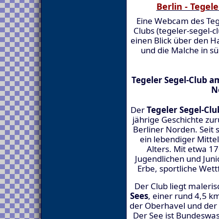
Berlin - Tegel
Eine Webcam des Tege
Clubs (tegeler-segel-cl
einen Blick über den H
und die Malche in sü
Tegeler Segel-Club am
N
Der
Tegeler Segel-Club
jährige Geschichte zur
Berliner Norden. Seit 
ein lebendiger Mitte
Alters. Mit etwa 1
Jugendlichen und Juni
Erbe, sportliche Wet
Der Club liegt maleri
Sees
, einer rund 4,5 
der Oberhavel und der 
Der See ist Bundeswas