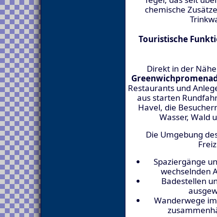
chemische Zusätze 
Trinkwa
Touristische Funkt
Direkt in der Nähe
Greenwichpromena
Restaurants und Anleger
aus starten Rundfahr
Havel, die Besuchern
Wasser, Wald un
Die Umgebung des 
Frei
Spaziergänge un
wechselnden A
Badestellen u
ausgew
Wanderwege im T
zusammenhän