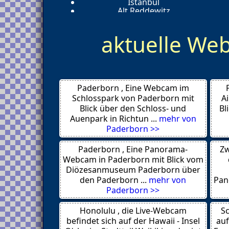
Istanbul
Alt Reddewitz
Muenchen
Curslack
aktuelle W
Hamburg
Istanbul
Friedrichsdorf
Playa de las Américas
Schillig
Zandvoort
Paderborn , Eine Webcam im
Loosdrecht
Portlaoise
Schlosspark von Paderborn mit
A
Djuma Game Reserve
Blick über den Schloss- und
Bl
Huntington Beach
Auenpark in Richtun ...
mehr von
Höchstadt
Paderborn >>
Taoyuan
Tembe Elephant Park
Paderborn , Eine Panorama-
Zw
Waterhole
Kyoto
Webcam in Paderborn mit Blick vom
Sydney
Diözesanmuseum Paderborn über
Hamburg
den Paderborn ...
mehr von
Pan
Osaka
Paderborn >>
Aosta
Vulkan Ätna
Honolulu , die Live-Webcam
Fujikawaguchiko
Sc
London
befindet sich auf der Hawaii - Insel
auf
Auckland