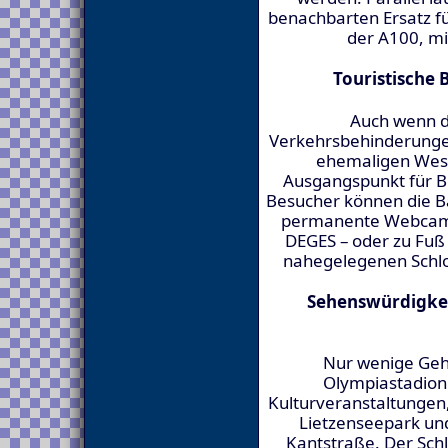
benachbarten Ersatz fü
der A100, mit
Touristische 
Auch wenn d
Verkehrsbehinderunge
ehemaligen West
Ausgangspunkt für B
Besucher können die Bau
permanente Webcam-S
DEGES – oder zu Fuß
nahegelegenen Schlo
Sehenswürdigkei
Nur wenige Geh
Olympiastadion
Kulturveranstaltungen
Lietzenseepark und
Kantstraße. Der Sch