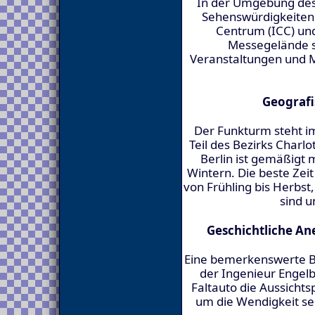
In der Umgebung des
Sehenswürdigkeiten 
Centrum (ICC) un
Messegelände s
Veranstaltungen und M
Geografi
Der Funkturm steht im
Teil des Bezirks Charl
Berlin ist gemäßig
Wintern. Die beste Zei
von Frühling bis Herb
sind un
Geschichtliche A
Eine bemerkenswerte Be
der Ingenieur Engel
Faltauto die Aussichts
um die Wendigkeit se