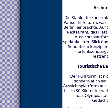
Archit
Die Stahlgitterkonstru
Pariser Eiffelturm, was
Berlin` einbrachte. Auf
Restaurant, das Platz
Aussichtsplattfo
spektakulären Blick übe
Sendeturm konzipier
Hörfunksendungen
Testsen
Touristische B
Der Funkturm ist ni
sondern auch ein 
Aussichtsplattform aus
bis zu 30 Kilometer we
das Olympiastad
Gedächt