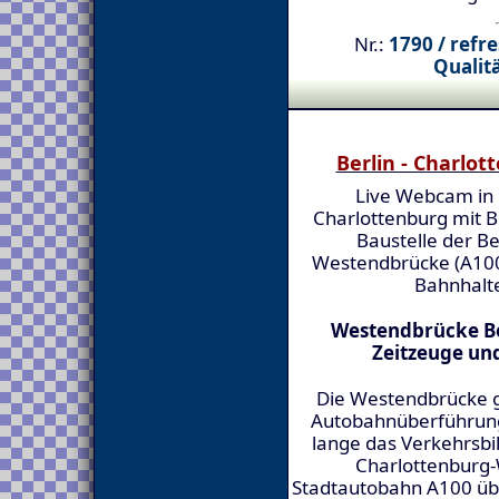
Nr.:
1790 / refr
Qualitä
Berlin - Charlot
Live Webcam in 
Charlottenburg mit Bl
Baustelle der Be
Westendbrücke (A100)
Bahnhalte
Westendbrücke Be
Zeitzeuge un
Die Westendbrücke g
Autobahnüberführung
lange das Verkehrsbil
Charlottenburg-
Stadtautobahn A100 übe