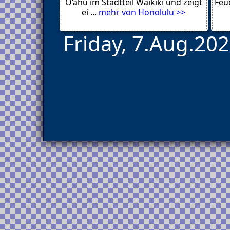
O‘ahu im Stadtteil Waikiki und zeigt
Feue
Wuppertal
ei ...
mehr von Honolulu >>
Friday, 7.Aug.202