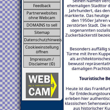
Seinen Namen verd
ehemaligen Stadttor d
Feedback
Jahrhundert, das den
Partnerwebsites
markierte. Das heutige 
ohne Webcam
den 1950er Jahren 
zerstörten Stadt. Die
DOMAINS to sell
sogenannten sozialis
Sitemap
Zuckerbäckerstil bezei
Datenschutzhinweis
Cookieeinstellung
Besonders auffällig 
öffnen
Türme mit ihren Kuppe
als architektonische
Impressum /
bewusst repräsentati
Disclaimer (©)
damaligen Prachtst
Touristische 
Heute ist das Frankfur
für Entdeckungstoure
erleben hier authentis
klassischen Sehenswür
aus historischer Ku