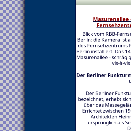
Masurenallee 
Fernsehzen
Blick vom RBB-Fern
Berlin; die Kamera ist
des Fernsehzentrums 
Berlin installiert. Das
Masurenallee - schräg
vis-à-v
Der Berliner Funkturm
Der Berliner Funktu
bezeichnet, erhebt sic
über das Messegelän
Errichtet zwischen 1
Architekten Heinr
ursprünglich als S
D