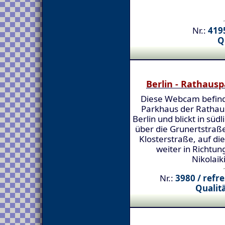
Nr.:
4195
Q
Berlin - Rathaus
Diese Webcam befind
Parkhaus der Ratha
Berlin und blickt in süd
über die Grunertstraße
Klosterstraße, auf di
weiter in Richtun
Nikolaik
Nr.:
3980 / refr
Qualitä