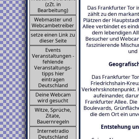
(zZt. in
Das Frankfurter Tor i
Bearbeitung)
zählt zu den markant
Webmaster und
Plätzen der Hauptstadt
Webcambetreiber
Allee verbindet es eind
dem lebendigen All
setze einen Link zu
Besucher und Webcam-
dieser Seite
faszinierende Misch
Events
und
Veranstaltungen -
fehlende
Geografisc
Veranstaltungs-
tipps hier
Das Frankfurter Tor
eintragen
Friedrichshain-Kreu
Deutschland
Verkehrsknotenpunkt. 
Deine Webcam
aufeinander, darun
wird gesucht
Frankfurter Allee. Di
Boulevards, Grünfläche
Witze, Sprüche,
die dem Ort ein unv
Zitate,
Bauernregeln
Entstehung un
Internetradio
Deutschland