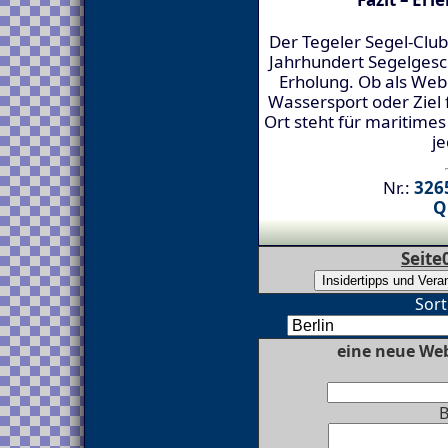
Der Tegeler Segel-Club
Jahrhundert Segelgesch
Erholung. Ob als We
Wassersport oder Ziel 
Ort steht für maritimes
je
Nr.:
3265
Q
Seite
Sort
eine neue Web
B