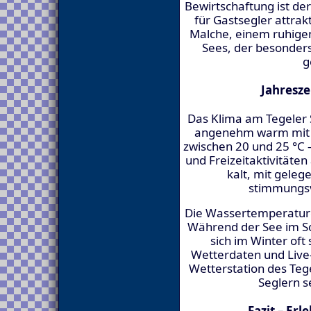
Bewirtschaftung ist der
für Gastsegler attrak
Malche, einem ruhigen
Sees, der besonder
g
Jahresze
Das Klima am Tegeler 
angenehm warm mit d
zwischen 20 und 25 °C 
und Freizeitaktivitäten
kalt, mit geleg
stimmungsv
Die Wassertemperaturen
Während der See im S
sich im Winter oft 
Wetterdaten und Live-
Wetterstation des Tege
Seglern s
Fazit – Erl