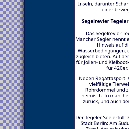
Inseln, darunter Scha
einer beweg
Segelrevier Tegele
Das Segelrevier Teg
Mancher Segler nennt es
Hinweis auf di
Wasserbedingungen, d
zugleich bieten. Auf 
für Jollen- und Kielboo
für 420er,
Neben Regattasport is
vielfältige Tierw
Rohrdommel und za
heimisch. In manchen
zurück, und auch der
Der Tegeler See erfüllt
Stadt Berlin: Am Süd
Tegel, das seit üb