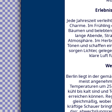
Erlebni
Jede Jahreszeit verlei
Charme. Im Frühling 
Bäumen und belebten 
lange Abende, Str
Atmosphäre. Im Herbst
Tönen und schaffen e
sorgen Lichter, geleg
klare Luft f
We
Berlin liegt in der ge
meist angenehm 
Temperaturen um 25 
kühl bis kalt sind un
erreichen können. Rege
gleichmäßig, wobei
kräftige Schauer brin
das: abwechslungsreic