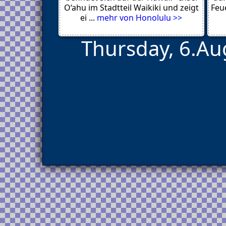
Los Angeles
O‘ahu im Stadtteil Waikiki und zeigt
Feue
New York
ei ...
mehr von Honolulu >>
Thursday, 6.Au