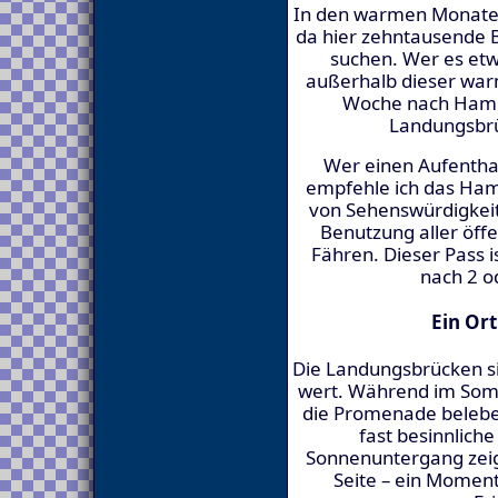
In den warmen Monaten 
da hier zehntausende B
suchen. Wer es et
außerhalb dieser war
Woche nach Hambu
Landungsbrüc
Wer einen Aufenthal
empfehle ich das Ham
von Sehenswürdigkei
Benutzung aller öffe
Fähren. Dieser Pass is
nach 2 o
Ein Ort
Die Landungsbrücken si
wert. Während im Som
die Promenade beleben
fast besinnlich
Sonnenuntergang zeigt
Seite – ein Moment