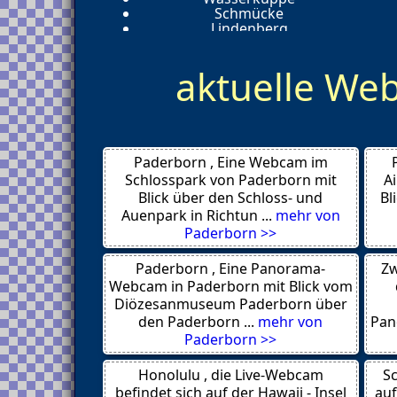
Schmücke
Lindenberg
Hamburg
Warnemünde
aktuelle W
Stralsund
Split
Dubrovnik
Sandhamn
Bursa
Alanya
Paderborn , Eine Webcam im
Antalya
Dresden
Schlosspark von Paderborn mit
A
Alanya
Blick über den Schloss- und
Bl
Prag
Auenpark in Richtun ...
mehr von
Costa Adeje
Paderborn >>
New York City
Honolulu
Paderborn , Eine Panorama-
Zw
Kemer
Bergisch Gladbach
Webcam in Paderborn mit Blick vom
Braunschweig
Diözesanmuseum Paderborn über
Prerow
den Paderborn ...
mehr von
Pan
Meinerzhagen
Paderborn >>
Schönberger Strand
Hetzendorf
Honolulu , die Live-Webcam
Ansbach
Sc
Mailand
befindet sich auf der Hawaii - Insel
auf