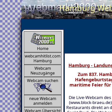
Hamburg Webca
Home
webcamhitlist.com
Hamburg
Hamburg - Landun
Webcam
Neuzugänge
Zum 837. Hamb
Hafengeburtstag
Webcam suchen
maritime Feier fü
Die Live-Webcam des
neue Webcam
(www.block-braeu.de) 
anmelden
Restaurants direkt an
Webcam Übersicht