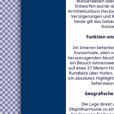
Wasserwellen oder
Entworfen wurde 
Architekturbüro Herzo
Verzögerungen und K
heute gilt das Gebä
Konze
Funktion und
Im Inneren beherbe
Konzertsäle, allen 
herausragenden Akustik
ein Besuch lohnenswert
auf etwa 37 Metern H
Rundblick über Hafen, E
ein absolutes Highligh
Sehenswürd
Geografische 
Die Lage direkt
Elbphilharmonie zu e