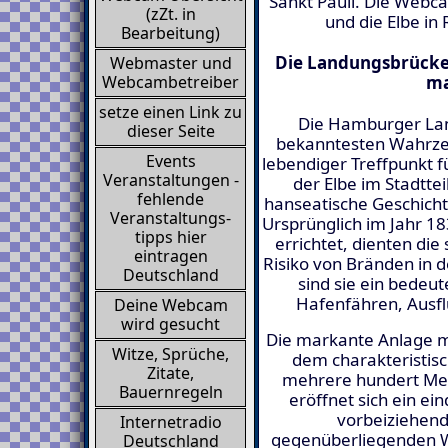
Sankt Pauli. Die Webc
(zZt. in
und die Elbe i
Bearbeitung)
Die Landungsbrücken
Webmaster und
Webcambetreiber
ma
setze einen Link zu
Die Hamburger La
dieser Seite
bekanntesten Wahrzei
Events
lebendiger Treffpunkt f
Veranstaltungen -
der Elbe im Stadttei
fehlende
hanseatische Geschich
Veranstaltungs-
Ursprünglich im Jahr 18
tipps hier
errichtet, dienten d
eintragen
Risiko von Bränden in 
Deutschland
sind sie ein bedeu
Hafenfähren, Ausfl
Deine Webcam
wird gesucht
Die markante Anlage m
Witze, Sprüche,
dem charakteristisc
Zitate,
mehrere hundert Mete
Bauernregeln
eröffnet sich ein ei
vorbeiziehend
Internetradio
gegenüberliegenden W
Deutschland