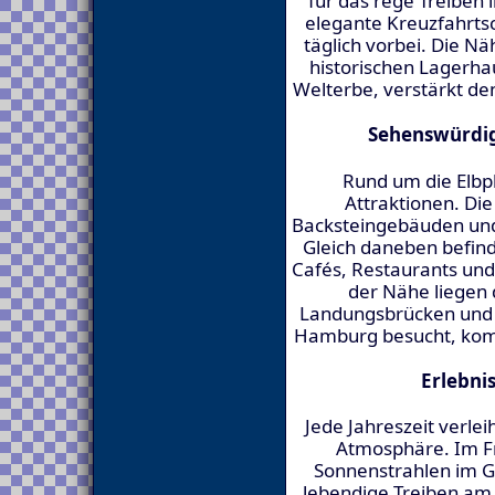
für das rege Treiben 
elegante Kreuzfahrtsc
täglich vorbei. Die N
historischen Lagerh
Welterbe, verstärkt d
Sehenswürdig
Rund um die Elbph
Attraktionen. Die
Backsteingebäuden und 
Gleich daneben befind
Cafés, Restaurants und 
der Nähe liegen 
Landungsbrücken und d
Hamburg besucht, kom
Erlebni
Jede Jahreszeit verle
Atmosphäre. Im Frü
Sonnenstrahlen im 
lebendige Treiben am