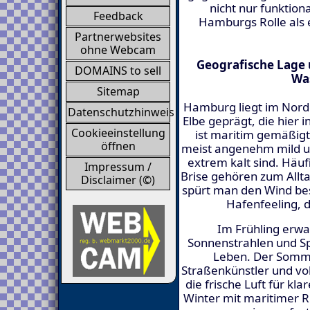
nicht nur funktion
Feedback
Hamburgs Rolle als 
Partnerwebsites
ohne Webcam
Geografische Lage
DOMAINS to sell
Wa
Sitemap
Hamburg liegt im Nord
Datenschutzhinweis
Elbe geprägt, die hier 
Cookieeinstellung
ist maritim gemäßig
öffnen
meist angenehm mild un
extrem kalt sind. Häuf
Impressum /
Brise gehören zum All
Disclaimer (©)
spürt man den Wind bes
Hafenfeeling, d
Im Frühling erw
Sonnenstrahlen und S
Leben. Der Somme
Straßenkünstler und vo
die frische Luft für kl
Winter mit maritimer 