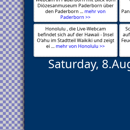
Schönberger Strand
Diözesanmuseum Paderborn über
Hetzendorf
den Paderborn ...
mehr von
Pan
Ansbach
Paderborn >>
Mailand
Los Angeles
Honolulu , die Live-Webcam
New York
Sc
Venedig
befindet sich auf der Hawaii - Insel
auf
London
O‘ahu im Stadtteil Waikiki und zeigt
Feue
Cengiling
ei ...
mehr von Honolulu >>
Saturday, 8.Au