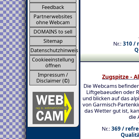
Feedback
Partnerwebsites
ohne Webcam
DOMAINS to sell
Sitemap
Nr.:
310 / 
Q
Datenschutzhinweis
Cookieeinstellung
öffnen
Impressum /
Zugspitze - A
Disclaimer (©)
Die Webcams befinden
Liftgebaeuden oder 
und blicken auf das alp
von Garmisch-Partenk
das Wetter gut ist, ka
die 
Nr.:
369 / refr
Qualitä