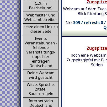
Zugspitz
(zZt. in
Bearbeitung)
Webcam auf dem Zugspi
Blick Richtung 
Webmaster und
Webcambetreiber
Nr.:
309 / refresh: 0 
setze einen Link zu
Q
dieser Seite
Events
Veranstaltungen -
fehlende
Zugspitz
Veranstaltungs-
noch eine Webcam
tipps hier
Zugspitzgipfel mit Bli
eintragen
Süden
Deutschland
Deine Webcam
wird gesucht
Witze, Sprüche,
Zitate,
Bauernregeln
Internetradio
Deutschland