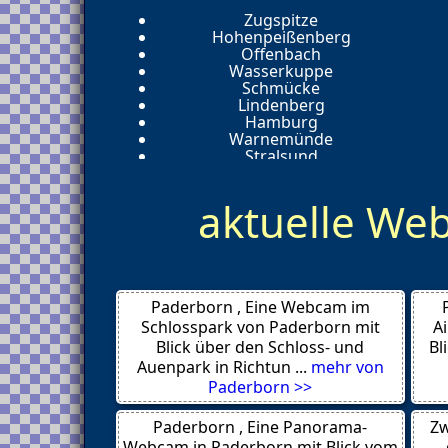
Zugspitze
Hohenpeißenberg
Offenbach
Wasserkuppe
Schmücke
Lindenberg
Hamburg
Warnemünde
Stralsund
Split
Dubrovnik
aktuelle W
Sandhamn
Bursa
Alanya
Antalya
Dresden
Alanya
Paderborn , Eine Webcam im
Prag
Costa Adeje
Schlosspark von Paderborn mit
A
New York City
Blick über den Schloss- und
Bl
Honolulu
Auenpark in Richtun ...
mehr von
Kemer
Paderborn >>
Bergisch Gladbach
Braunschweig
Paderborn , Eine Panorama-
Zw
Prerow
Meinerzhagen
Webcam in Paderborn mit Blick vom