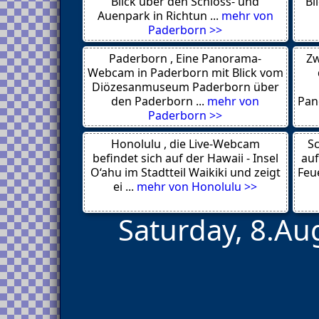
Blick über den Schloss- und
Bl
Horb am Neckar
Auenpark in Richtun ...
mehr von
Hofsgrund
Paderborn >>
Höchenschwand
(Südschwarzwald)
Paderborn , Eine Panorama-
Zw
Herrenberg
Heilbronn
Webcam in Paderborn mit Blick vom
Heidelberg
Diözesanmuseum Paderborn über
Hechingen
den Paderborn ...
mehr von
Pan
Gütenbach
Paderborn >>
Gernsbach
Gengenbach
Honolulu , die Live-Webcam
Geislingen a. d. Steige
Sc
Fützen
befindet sich auf der Hawaii - Insel
auf
Furtwangen
O‘ahu im Stadtteil Waikiki und zeigt
Feue
ei ...
mehr von Honolulu >>
Saturday, 8.Au