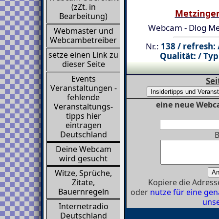
(zZt. in
Metzinge
Bearbeitung)
Webcam - Dlog Me
Webmaster und
Webcambetreiber
Nr.:
138 / refresh:
setze einen Link zu
Qualität: / Typ
dieser Seite
Events
Sei
Veranstaltungen -
fehlende
eine neue Webc
Veranstaltungs-
tipps hier
eintragen
Deutschland
B
Deine Webcam
wird gesucht
Witze, Sprüche,
Kopiere die Adresse
Zitate,
Bauernregeln
oder
nutze für eine g
unse
Internetradio
Deutschland