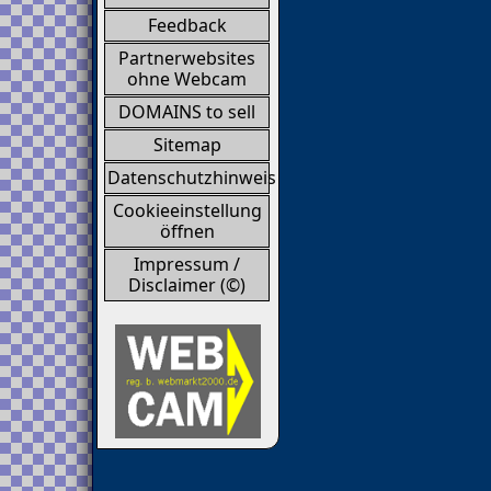
Feedback
Partnerwebsites
ohne Webcam
DOMAINS to sell
Sitemap
Datenschutzhinweis
Cookieeinstellung
öffnen
Impressum /
Disclaimer (©)