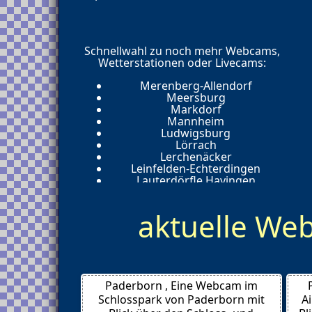
Schnellwahl zu noch mehr Webcams,
Wetterstationen oder Livecams:
Merenberg-Allendorf
Meersburg
Markdorf
Mannheim
Ludwigsburg
Lörrach
Lerchenäcker
Leinfelden-Echterdingen
Lauterdörfle Hayingen
Lauda-Königshofen
Langenargen
aktuelle W
Lahr/Schwarzwald
Kreuzlingen
Wallhausen
Konstanz
Kniebis
Klippeneck
Paderborn , Eine Webcam im
Kirchberg/Jagst
Karlsruhe
Schlosspark von Paderborn mit
A
Kaisersbach