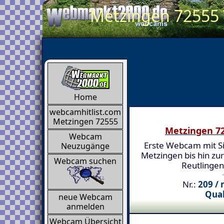
Metzingen 72555 
Home
webcamhitlist.com
Metzingen 72555
Metzingen 7
Webcam
Erste Webcam mit Si
Neuzugänge
Metzingen bis hin zu
Webcam suchen
Reutlingen
Nr.:
209 / 
Qual
neue Webcam
anmelden
Webcam Übersicht