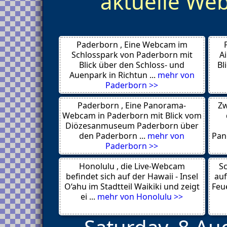
aktuelle W
Raubling 83064
Apfeltrang
Starnberg 82319
Schlossberg 83071
Marktrodach in Oberfranken
Paderborn , Eine Webcam im
96364
Murnau am Staffelsee 82418
Schlosspark von Paderborn mit
A
Waltenhofen 87448
Blick über den Schloss- und
Bl
Hassfurt
Auenpark in Richtun ...
mehr von
Kaufbeuren 87600
Paderborn >>
New York
Vohenstrauss 92648
Paderborn , Eine Panorama-
Zw
Wuerzburg 97082
Rimsting 83253
Webcam in Paderborn mit Blick vom
Piding 83451
Diözesanmuseum Paderborn über
Burghausen
den Paderborn ...
mehr von
Pan
Vohenstrauss 92648
Paderborn >>
Raisting 82399
Ruhpolding 83324
Honolulu , die Live-Webcam
Seehausen am Staffelsee 82418
Sc
Bad Fuessing
befindet sich auf der Hawaii - Insel
auf
Piding 83451
O‘ahu im Stadtteil Waikiki und zeigt
Feue
Garmisch-Partenkirchen
ei ...
mehr von Honolulu >>
Bayreuth