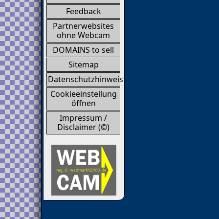
Feedback
Partnerwebsites
ohne Webcam
DOMAINS to sell
Sitemap
Datenschutzhinweis
Cookieeinstellung
öffnen
Impressum /
Disclaimer (©)