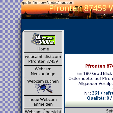
Pfronten 87459 W
Home
webcamhitlist.com
Pfronten 87459
Pfronten 87
Webcam
Ein 180-Grad Blick
Neuzugänge
Ostlerhuette auf Pfro
Webcam suchen
Allgaeuer Voralp
Nr.:
361 / ref
Qualität: 0
neue Webcam
anmelden
Sei
Webcam Übersicht