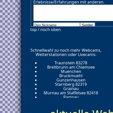
Erlebnisse/Erfahrungen mit anderen.
top / noch oben
Schnellwahl zu noch mehr Webcams,
Wetterstationen oder Livecams:
Traunstein 83278
Breitbrunn am Chiemsee
Muenchen
Bruckmuehl
Gunzenhausen
Starnberg 82319
Grainau
Murnau am Staffelsee 82418
Ramsau
Berchtesgaden
Lindau
Kaufbeuren 87600