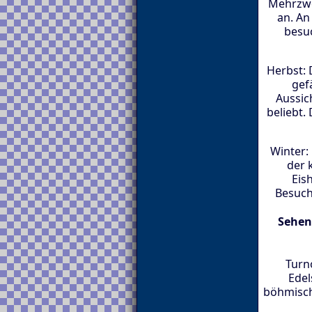
Mehrzwe
an. An
besuc
Herbst: 
gef
Aussic
beliebt.
Winter:
der 
Eis
Besuch
Sehen
Turno
Edel
böhmische