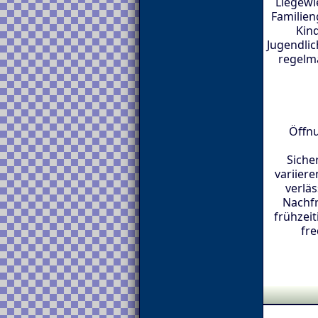
Liegewi
Familie
Kin
Jugendlic
regelmä
Öffnu
Siche
variiere
verlä
Nachf
frühzei
fre