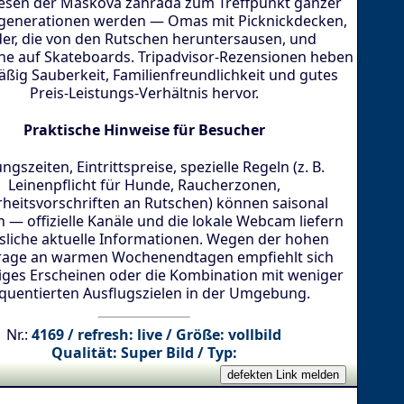
esen der Maškova zahrada zum Treffpunkt ganzer
ngenerationen werden — Omas mit Picknickdecken,
der, die von den Rutschen heruntersausen, und
he auf Skateboards. Tripadvisor-Rezensionen heben
ßig Sauberkeit, Familienfreundlichkeit und gutes
Preis-Leistungs-Verhältnis hervor.
Praktische Hinweise für Besucher
ngszeiten, Eintrittspreise, spezielle Regeln (z. B.
Leinenpflicht für Hunde, Raucherzonen,
rheitsvorschriften an Rutschen) können saisonal
n — offizielle Kanäle und die lokale Webcam liefern
ssliche aktuelle Informationen. Wegen der hohen
rage an warmen Wochenendtagen empfiehlt sich
tiges Erscheinen oder die Kombination mit weniger
quentierten Ausflugszielen in der Umgebung.
Nr.:
4169 / refresh: live / Größe: vollbild
Qualität: Super Bild / Typ: