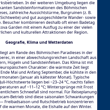
sbetrieben. In der weiteren Umgebung liegen die
anten Sandsteinformationen des Böhmischen
ses, zahlreiche Aussichtstürme, Burgruinen (z. B.
 Sichtweite) und gut ausgeschilderte Wander- sowie
 Besucher kombinieren deshalb oft einen Badetag
ova Garden mit einem Ausflug zu einer der vielen
lichen und kulturellen Attraktionen der Region.
Geografie, Klima und Wetterdaten
liegt am Rande des Böhmischen Paradieses in der
berec, in einer abwechslungsreichen Landschaft aus
lern, Hügeln und Sandsteinfelsen. Das Klima ist mit
leuropäischem Charakter: die wärmste Zeit liegt
Ende Mai und Anfang September, die kühlste in den
rmonaten (Januar als kältester Monat). Typische
 Juli-Höchstwerte liegen bei ~23–24 °C, nachts fallen
peraturen auf ~11–12 °C; Wintersprünge mit Frost
entlichem Schneefall sind normal. Für Reiseplanung
cam-Betrieb sind diese saisonalen Schwankungen
 — Freibadsaison und Rutschbetrieb konzentrieren
f die warmen Monate, die Eishalle auf den Winter.