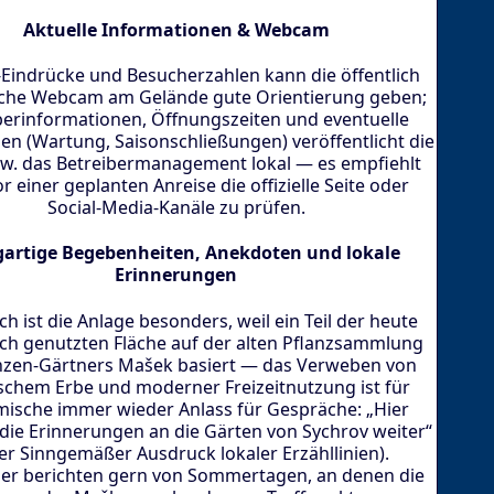
Aktuelle Informationen & Webcam
e-Eindrücke und Besucherzahlen kann die öffentlich
che Webcam am Gelände gute Orientierung geben;
berinformationen, Öffnungszeiten und eventuelle
n (Wartung, Saisonschließungen) veröffentlicht die
zw. das Betreibermanagement lokal — es empfiehlt
or einer geplanten Anreise die offizielle Seite oder
Social-Media-Kanäle zu prüfen.
gartige Begebenheiten, Anekdoten und lokale
Erinnerungen
ch ist die Anlage besonders, weil ein Teil der heute
sch genutzten Fläche auf der alten Pflanzsammlung
nzen-Gärtners Mašek basiert — das Verweben von
schem Erbe und moderner Freizeitnutzung ist für
mische immer wieder Anlass für Gespräche: „Hier
ie Erinnerungen an die Gärten von Sychrov weiter“
ier Sinngemäßer Ausdruck lokaler Erzähllinien).
er berichten gern von Sommertagen, an denen die