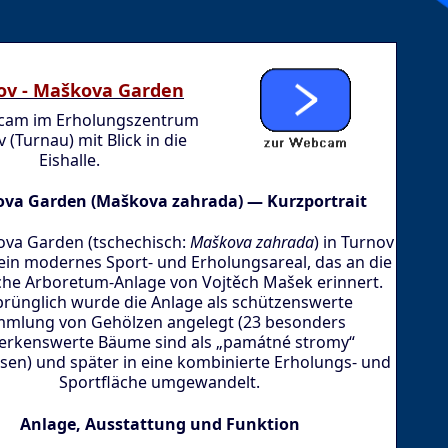
ov - Maškova Garden
ecam im Erholungszentrum
 (Turnau) mit Blick in die
Eishalle.
va Garden (Maškova zahrada) — Kurzportrait
va Garden (tschechisch:
Maškova zahrada
) in Turnov
 ein modernes Sport- und Erholungsareal, das an die
sche Arboretum-Anlage von Vojtěch Mašek erinnert.
rünglich wurde die Anlage als schützenswerte
mlung von Gehölzen angelegt (23 besonders
rkenswerte Bäume sind als „památné stromy“
en) und später in eine kombinierte Erholungs- und
Sportfläche umgewandelt.
Anlage, Ausstattung und Funktion