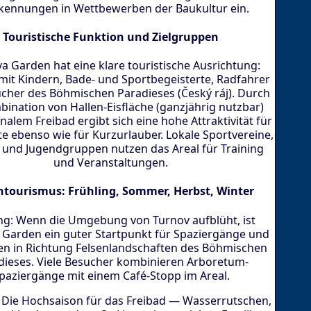
kennungen in Wettbewerben der Baukultur ein.
Touristische Funktion und Zielgruppen
 Garden hat eine klare touristische Ausrichtung:
 mit Kindern, Bade- und Sportbegeisterte, Radfahrer
cher des Böhmischen Paradieses (Český ráj). Durch
bination von Hallen-Eisfläche (ganzjährig nutzbar)
nalem Freibad ergibt sich eine hohe Attraktivität für
e ebenso wie für Kurzurlauber. Lokale Sportvereine,
 und Jugendgruppen nutzen das Areal für Training
und Veranstaltungen.
ntourismus: Frühling, Sommer, Herbst, Winter
ng: Wenn die Umgebung von Turnov aufblüht, ist
Garden ein guter Startpunkt für Spaziergänge und
n in Richtung Felsenlandschaften des Böhmischen
dieses. Viele Besucher kombinieren Arboretum-
paziergänge mit einem Café-Stopp im Areal.
Die Hochsaison für das Freibad — Wasserrutschen,