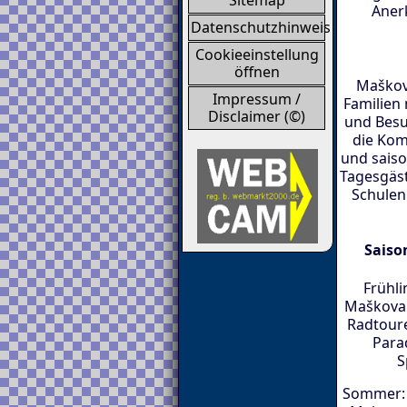
Sitemap
Aner
Datenschutzhinweis
Cookieeinstellung
öffnen
Maškova
Impressum /
Familien
Disclaimer (©)
und Besu
die Kom
und saiso
Tagesgäst
Schulen
Saiso
Frühli
Maškova 
Radtoure
Para
S
Sommer: 