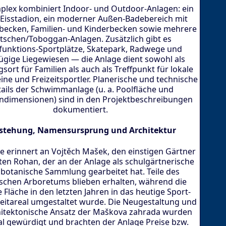
plex kombiniert Indoor- und Outdoor-Anlagen: ein
-Eisstadion, ein moderner Außen-Badebereich mit
lbecken, Familien- und Kinderbecken sowie mehrere
tschen/Toboggan-Anlagen. Zusätzlich gibt es
funktions-Sportplätze, Skatepark, Radwege und
gige Liegewiesen — die Anlage dient sowohl als
sort für Familien als auch als Treffpunkt für lokale
ine und Freizeitsportler. Planerische und technische
ails der Schwimmanlage (u. a. Poolfläche und
ndimensionen) sind in den Projektbeschreibungen
dokumentiert.
stehung, Namensursprung und Architektur
 erinnert an Vojtěch Mašek, den einstigen Gärtner
ten Rohan, der an der Anlage als schulgärtnerische
 botanische Sammlung gearbeitet hat. Teile des
ischen Arboretums blieben erhalten, während die
e Fläche in den letzten Jahren in das heutige Sport-
zeitareal umgestaltet wurde. Die Neugestaltung und
hitektonische Ansatz der Maškova zahrada wurden
al gewürdigt und brachten der Anlage Preise bzw.