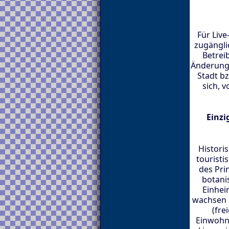
Für Liv
zugängli
Betrei
Änderunge
Stadt b
sich, v
Einzi
Historis
touristi
des Pri
botani
Einhei
wachsen d
(fre
Einwohn