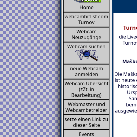
Home
webcamhitlist.com
Turnov
Turn
Webcam
die Liv
Neuzugänge
Turnov
Webcam suchen
Maško
neue Webcam
Die Maško
anmelden
ist heute
Webcam Übersicht
histori
(zZt. in
Ursp
Bearbeitung)
Sam
Webmaster und
beme
Webcambetreiber
ausgewies
setze einen Link zu
dieser Seite
Events