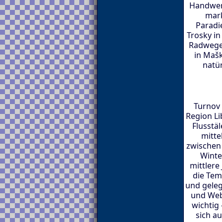
Handwerk
mark
Paradie
Trosky in
Radwege.
in Mašk
natür
Turnov 
Region Li
Flusstä
mitte
zwischen 
Winte
mittlere
die Tem
und geleg
und Web
wichtig
sich au