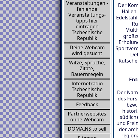
Veranstaltungen -
Der Kom
fehlende
Hallen
Veranstaltungs-
Edelstah
tipps hier
Ru
eintragen
Multi
Tschechische
großzü
Republik
Erholung
Deine Webcam
Sportvere
wird gesucht
Det
Rutsche
Witze, Sprüche,
Zitate,
Bauernregeln
Ent
Internetradio
Tschechische
Der Name
Republik
des Fürs
Feedback
bzw.
histor
Partnerwebsites
südlich
ohne Webcam
und Frei
DOMAINS to sell
der arc
region