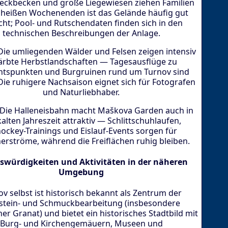
ckbecken und große Liegewiesen ziehen Familien
 heißen Wochenenden ist das Gelände häufig gut
ht; Pool- und Rutschendaten finden sich in den
technischen Beschreibungen der Anlage.
Die umliegenden Wälder und Felsen zeigen intensiv
ärbte Herbstlandschaften — Tagesausflüge zu
htspunkten und Burgruinen rund um Turnov sind
 Die ruhigere Nachsaison eignet sich für Fotografen
und Naturliebhaber.
 Die Halleneisbahn macht Maškova Garden auch in
kalten Jahreszeit attraktiv — Schlittschuhlaufen,
hockey-Trainings und Eislauf-Events sorgen für
erströme, während die Freiflächen ruhig bleiben.
swürdigkeiten und Aktivitäten in der näheren
Umgebung
v selbst ist historisch bekannt als Zentrum der
stein- und Schmuckbearbeitung (insbesondere
r Granat) und bietet ein historisches Stadtbild mit
Burg- und Kirchengemäuern, Museen und