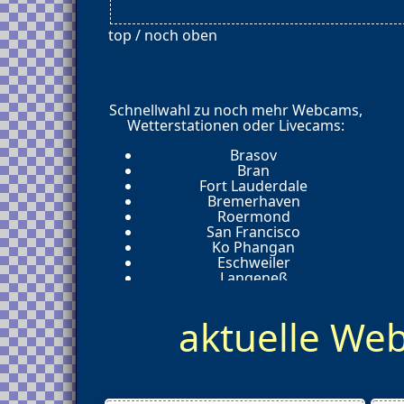
top / noch oben
Schnellwahl zu noch mehr Webcams,
Wetterstationen oder Livecams:
Brasov
Bran
Fort Lauderdale
Bremerhaven
Roermond
San Francisco
Ko Phangan
Eschweiler
Langeneß
Rize
Giresun
aktuelle W
Nusa Ceningan
Longyearbyen
Boca Chica
London
Berlin
Sydney