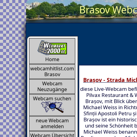
Brasov Webca
Home
webcamhitlist.com
Brasov
Brașov - Strada Mic
Webcam
diese Live-Webcam befi
Neuzugänge
Pilvax Restaurant & 
Webcam suchen
Brașov, mit Blick über
Michael Weiss in Richt
Sfinții Apostoli Petru 
Brașov ist ein histori
neue Webcam
und seine Schönheit b
anmelden
Michael Weiss benann
Webcam Übersicht