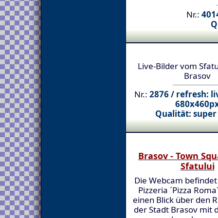
Nr.:
4014
Q
Live-Bilder vom Sfatul
Brasov
Nr.:
2876 / refresh: l
680x460p
Qualität: super
Brasov - Town Squ
Sfatului
Die Webcam befindet 
Pizzeria ´Pizza Roma
einen Blick über den 
der Stadt Brasov mit 