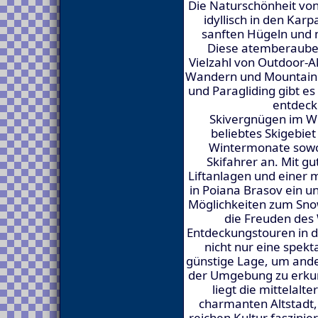
Die Naturschönheit von
idyllisch in den Kar
sanften Hügeln und 
Diese atemberauben
Vielzahl von Outdoor-A
Wandern und Mountainbi
und Paragliding gibt es
entdeck
Skivergnügen im Win
beliebtes Skigebie
Wintermonate sowo
Skifahrer an. Mit g
Liftanlagen und einer m
in Poiana Brasov ein un
Möglichkeiten zum Sno
die Freuden des
Entdeckungstouren in 
nicht nur eine spekt
günstige Lage, um and
der Umgebung zu erkun
liegt die mittelalte
charmanten Altstadt,
reichen Kultur faszini