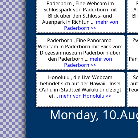
Paderborn , Eine Webcam im
Lamai
Vestkapp
Schlosspark von Paderborn mit
A
Hammerfest
Blick über den Schloss- und
Bl
Maloy
Auenpark in Richtun ...
mehr von
Mehamn
Paderborn >>
Kehl
Berlin
Paderborn , Eine Panorama-
Zw
St Ives Harbour
Stralsund
Webcam in Paderborn mit Blick vom
Hahnenklee
Diözesanmuseum Paderborn über
Hahnenklee Bockswiese
den Paderborn ...
mehr von
Pan
Sellin
Paderborn >>
Belek
Binz
Honolulu , die Live-Webcam
St. Martin
Sc
Fieberbrunn
befindet sich auf der Hawaii - Insel
auf
Rostock
O‘ahu im Stadtteil Waikiki und zeigt
Feue
Los Angeles
ei ...
mehr von Honolulu >>
Monday, 10.Aug