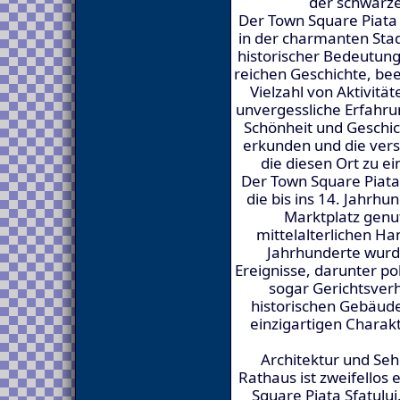
der schwarze
Der Town Square Piata 
in der charmanten Stad
historischer Bedeutung 
reichen Geschichte, be
Vielzahl von Aktivitä
unvergessliche Erfahrun
Schönheit und Geschic
erkunden und die vers
die diesen Ort zu e
Der Town Square Piata 
die bis ins 14. Jahrhu
Marktplatz genut
mittelalterlichen Ha
Jahrhunderte wurd
Ereignisse, darunter p
sogar Gerichtsver
historischen Gebäud
einzigartigen Charakt
Architektur und Se
Rathaus ist zweifello
Square Piata Sfatului