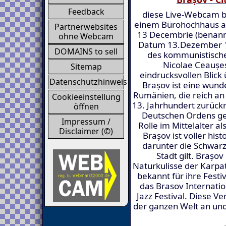
Feedback
diese Live-Webcam b
einem Bürohochhaus a
Partnerwebsites
13 Decembrie (benan
ohne Webcam
Datum 13.Dezember 1
DOMAINS to sell
des kommunistische
Nicolae Ceaușes
Sitemap
eindrucksvollen Blick
Datenschutzhinweis
Brașov ist eine wund
Rumänien, die reich an G
Cookieeinstellung
13. Jahrhundert zurückr
öffnen
Deutschen Ordens geg
Impressum /
Rolle im Mittelalter a
Disclaimer (©)
Brașov ist voller hi
darunter die Schwarz
Stadt gilt. Brașo
Naturkulisse der Karpat
bekannt für ihre Festi
das Brasov Internatio
Jazz Festival. Diese V
der ganzen Welt an und 