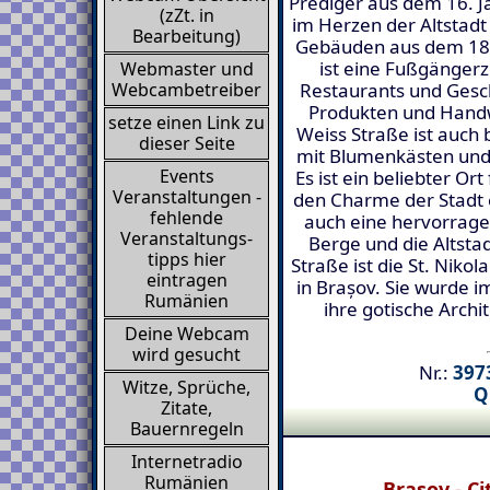
Prediger aus dem 16. Ja
(zZt. in
im Herzen der Altstadt
Bearbeitung)
Gebäuden aus dem 18.
ist eine Fußgängerz
Webmaster und
Restaurants und Gesch
Webcambetreiber
Produkten und Handw
setze einen Link zu
Weiss Straße ist auch 
dieser Seite
mit Blumenkästen und
Events
Es ist ein beliebter Ort
Veranstaltungen -
den Charme der Stadt 
fehlende
auch eine hervorrage
Veranstaltungs-
Berge und die Altstad
tipps hier
Straße ist die St. Nikol
eintragen
in Brașov. Sie wurde i
Rumänien
ihre gotische Archi
Deine Webcam
wird gesucht
Nr.:
3973
Witze, Sprüche,
Q
Zitate,
Bauernregeln
Internetradio
Rumänien
Brașov - Ci