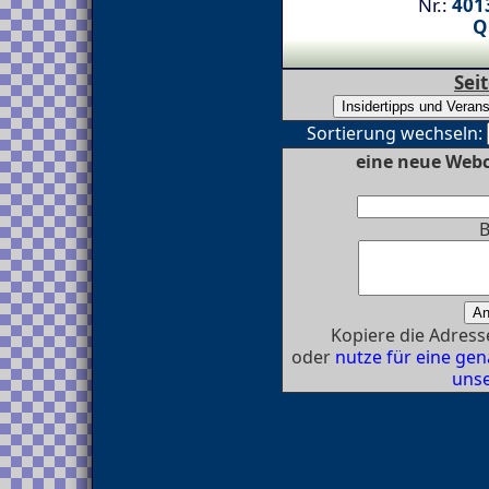
Nr.:
4013
Q
Sei
Sortierung wechseln:
eine neue Web
B
Kopiere die Adresse
oder
nutze für eine g
unse