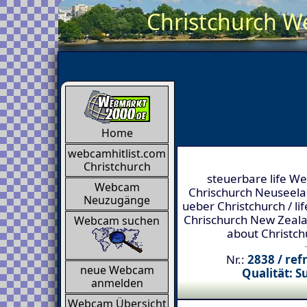
Christchurch We
Home
webcamhitlist.com
Christchurch
steuerbare life W
Webcam
Chrischurch Neuseelan
Neuzugänge
ueber Christchurch / l
Chrischurch New Zeala
Webcam suchen
about Christch
Nr.:
2838 / ref
neue Webcam
Qualität: S
anmelden
Webcam Übersicht