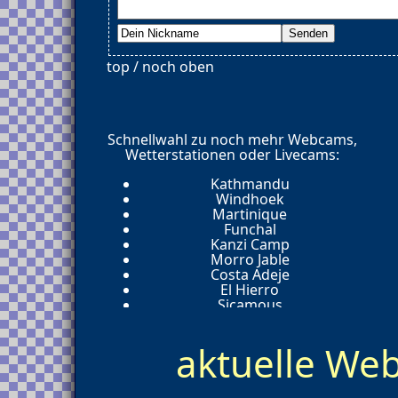
top / noch oben
Schnellwahl zu noch mehr Webcams,
Wetterstationen oder Livecams:
Kathmandu
Windhoek
Martinique
Funchal
Kanzi Camp
Morro Jable
Costa Adeje
El Hierro
Sicamous
Salomon Arm
Chase
aktuelle W
Horseshoe Bay
Pacific
Second Avenue
Peace Arch