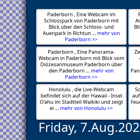
Beach Road
3 Valley Gap
Paderborn , Eine Webcam im
Revelstoke
Fort St John
Schlosspark von Paderborn mit
A
Nanaimo, Vancouver Island
Blick über den Schloss- und
Bl
Vancouver Island
Auenpark in Richtun ...
mehr von
Abbotsford
Paderborn >>
Smithers
Kootenay Area
Paderborn , Eine Panorama-
Zw
Whistler
Coquihalla
Webcam in Paderborn mit Blick vom
Kelowna
Diözesanmuseum Paderborn über
Lake Country
den Paderborn ...
mehr von
Pan
Edmonton
Paderborn >>
Calgary
Lake Louise
Honolulu , die Live-Webcam
Victoria Glacier
Sc
Banff
befindet sich auf der Hawaii - Insel
auf
Truro
O‘ahu im Stadtteil Waikiki und zeigt
Feue
Montreal
ei ...
mehr von Honolulu >>
Friday, 7.Aug.202