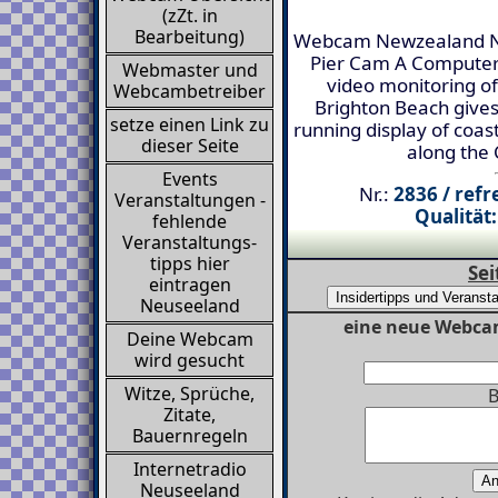
(zZt. in
Bearbeitung)
Webcam Newzealand N
Pier Cam A Computer 
Webmaster und
video monitoring o
Webcambetreiber
Brighton Beach gives
setze einen Link zu
running display of coast
dieser Seite
along the 
Events
Nr.:
2836 / refr
Veranstaltungen -
Qualität:
fehlende
Veranstaltungs-
tipps hier
Sei
eintragen
Neuseeland
eine neue Webcam
Deine Webcam
wird gesucht
Witze, Sprüche,
B
Zitate,
Bauernregeln
Internetradio
Neuseeland