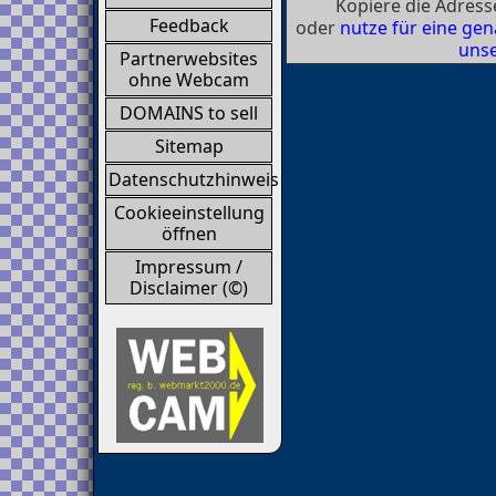
Kopiere die Adresse
Feedback
oder
nutze für eine g
unse
Partnerwebsites
ohne Webcam
DOMAINS to sell
Sitemap
Datenschutzhinweis
Cookieeinstellung
öffnen
Impressum /
Disclaimer (©)