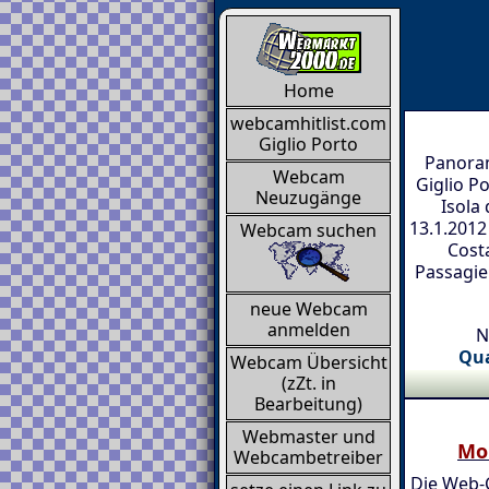
Home
webcamhitlist.com
Giglio Porto
Panoram
Webcam
Giglio P
Neuzugänge
Isola
13.1.2012
Webcam suchen
Cost
Passagie
neue Webcam
anmelden
N
Qua
Webcam Übersicht
(zZt. in
Bearbeitung)
Webmaster und
Mo
Webcambetreiber
Die Web-