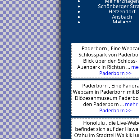
Meinerzhagen
Schönberger Str
Hetzendorf
Ansbach
Mailand
Los Angeles
New York
Venedig
London
Paderborn , Eine Webca
Cengiling
Trondheim
Schlosspark von Paderbo
Amsterdam
Blick über den Schloss-
Chemnitz
Auenpark in Richtun ...
me
Hamburg
Paderborn >>
Ohakune
Lamai
Prag
Paderborn , Eine Panor
Tokio
Webcam in Paderborn mit B
Bremen
Diözesanmuseum Paderbo
Manhattan
den Paderborn ...
mehr
Key West
Paderborn >>
Lower Manhatt
Melbourne
Landau
Honolulu , die Live-We
Key West
befindet sich auf der Hawaii
Ceuta
O‘ahu im Stadtteil Waikiki u
Pittsburgh