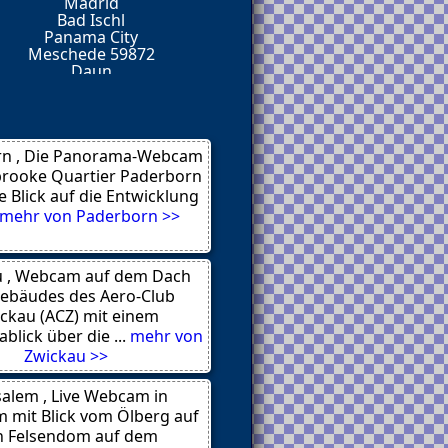
Madrid
туальный
Bad Ischl
 уровень.
Panama City
искренность.
Meschede 59872
 и, представьте — там
Daun
обеседников.
Hamburg
Berlin
Osnabrueck 49034
Schaffhausen
точку. Такие посты нужны
n , Die Panorama-Webcam
rooke Quartier Paderborn
e Blick auf die Entwicklung
же так живёт?
mehr von Paderborn >>
.
u , Webcam auf dem Dach
 Мой
ebäudes des Aero-Club
, пересечёмся.
ckau (ACZ) mit einem
еписка с девушками без
lick über die ...
mehr von
Zwickau >>
 zu
Kommune
salem , Live Webcam in
кала на такие тексты, но
m mit Blick vom Ölberg auf
n Felsendom auf dem