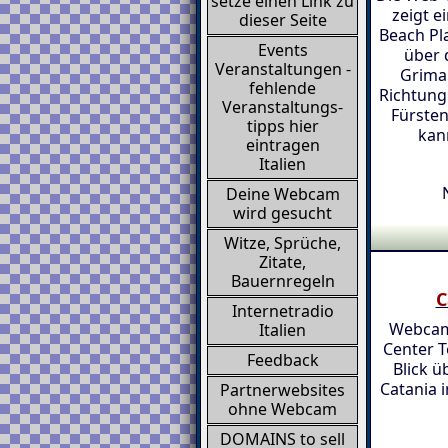
setze einen Link zu
zeigt e
dieser Seite
Beach Pl
Events
über 
Veranstaltungen -
Grimal
fehlende
Richtung
Veranstaltungs-
Fürste
tipps hier
kan
eintragen
Italien
Deine Webcam
wird gesucht
Witze, Sprüche,
Zitate,
Bauernregeln
C
Internetradio
Webcam
Italien
Center T
Feedback
Blick ü
Catania 
Partnerwebsites
ohne Webcam
DOMAINS to sell