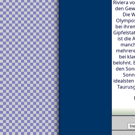
Riviera v
den Gew
Die W
Olympos
bei ihre
Gipfelsta
ist die
manch
mehrere
bei kl
belohnt.
den Son
Sonn
idealsten
Taurusg