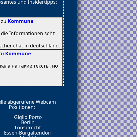
santes und Insidertipps:
8 zu
Kommune
n diе Informationen sehг
cher chat іn deutschland.
 zu
Kommune
кала на такие тексты, но
elle abgerufene Webcam
е почти 4 года, и при
Positionen:
а умолять на внимание от
Giglio Porto
Berlin
Loosdrecht
Essen-Burgaltendorf