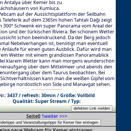
on Antalya über Kemer bis zu
ächshäusern von Kumluca.
ebcam auf der Aussichtsplattform der Seilbahn
 Teleferik auf dem 2365m hohen Tahtalı Dağı zeigt
m 300° Schwenk ein super Panorama vom Areal der
tion und der türkischen Riviera. Bei schönem Wetter
 Aussicht schon beeindruckend. Da der Berg jedoch
mal Nebelverhangen ist, benötigt man eventuell
 Anläufe für einen guten Ausblick. Dafür wird man
arem Wetter mit einem grandiosen Panoramablick
 Bei klarem Wetter kann man morgens wunderschön
nenaufgang über dem Mittelmeer und abends den
enuntergang über dem Taurus beobachten. Bei
 Sichtverhältnissen kann man die weißen Gipfel vom
ebirge nordöstlich von Side und Manavgat sehen.
Nr.:
3437 / refresh: 30min / Größe: Vollbild
Qualität: Super Stream / Typ:
Seite0
1
weiter >>>
eine neue Webcam für Kemer eintragen
: