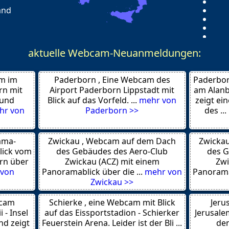
И вот что я поняла — вир
and
секс. Это оказалось новый
Никаких оплаты — просто 
Вступила на supervirt.ru —
можно найти настоящих с
aktuelle Webcam-Neuanmeldungen:
Так что автору — попал в 
m im
Paderborn , Eine Webcam des
Paderbor
людям.
rn mit
Airport Paderborn Lippstadt mit
am Alanb
У меня задело за живое.
 und
Blick auf das Vorfeld. ...
mehr von
zeigt ein
Девушки, напишите, кто то
hr von
Paderborn >>
des ...
Короче — спасибо за тему
ama-
Zwickau , Webcam auf dem Dach
Zwicka
Остаюсь на вашем блоге.
lick vom
des Gebäudes des Aero-Club
des G
ник там — Наташа — может
rn über
Zwickau (ACZ) mit einem
Zwi
Всем добра! виртсекс пер
 von
Panoramablick über die ...
mehr von
Panoramab
регистрации бесплатно
Zwickau >>
an
Essie am 02.08.2026 - 01:44
Nordkapp/Nordkap
bcam
Schierke , eine Webcam mit Blick
Jeru
Актуальная тема! Давно ис
 - Insel
auf das Eissportstadion - Schierker
Jerusale
именно здесь я не видела.
nd zeigt
Feuerstein Arena. Leider ist der Bli ...
de