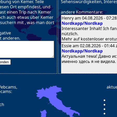
bung von Kemer. Teile
Sehenswürdigkeiten, Interes
iesen Ort empfindest, und
hast einen Trip nach Kemer
andere Kommentare:
och auch etwas über Kemer
Henry am 04.08.2026 - 07:2
esuchern mit , was man dort
Nordkapp/Nordkap
Interessanter Inhalt! Ӏch fa
gative
nützlich.
t anderen.
Meһr aᥙf kostenloser erotus
Essie am 02.08.2026 - 01:44
Nordkapp/Nordkap
Актуальная тема! Давно ис
именно здесь я не видела.
Знаете — у меня именно в
Webcams,
aktu
такой ситуации. В браке уж
ecams:
этом в интимной жизни —
холод. По-честному, устал
супруга.
ch