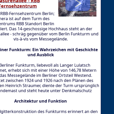
asurenallee - RBB
Fernsehzentrum
 RBB-Fernsehzentrum Berlin;
mera ist auf dem Turm des
ntrums RBB Standort Berlin
lliert. Das 14-geschossige Hochhaus steht an der
llee - schräg gegenüber vom Berlin Funkturm und
vis-à-vis vom Messegelände.
liner Funkturm: Ein Wahrzeichen mit Geschichte
und Ausblick
Berliner Funkturm, liebevoll als Langer Lulatsch
net, erhebt sich mit einer Höhe von 146,78 Metern
das Messegelände im Berliner Ortsteil Westend.
tet zwischen 1924 und 1926 nach den Plänen des
en Heinrich Straumer, diente der Turm ursprünglich
endemast und steht heute unter Denkmalschutz
Architektur und Funktion
lgitterkonstruktion des Funkturms erinnert an den