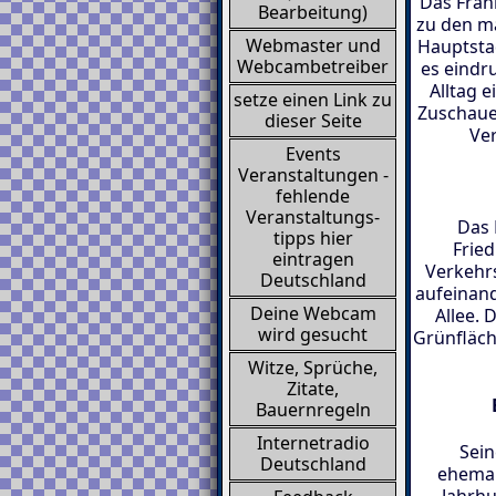
Das Frank
Bearbeitung)
zu den ma
Webmaster und
Hauptstad
Webcambetreiber
es eindr
Alltag 
setze einen Link zu
Zuschauer
dieser Seite
Ve
Events
Veranstaltungen -
fehlende
Veranstaltungs-
Das 
tipps hier
Fried
eintragen
Verkehr
Deutschland
aufeinand
Deine Webcam
Allee. 
wird gesucht
Grünfläch
Witze, Sprüche,
Zitate,
Bauernregeln
Internetradio
Sein
Deutschland
ehemal
Jahrhu