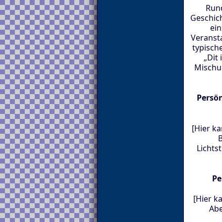
Rund
Geschich
ein
Veranst
typisch
„Dit 
Mischu
Persö
[Hier k
B
Licht
Pe
[Hier k
Abe