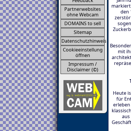
Feedback
markiert
Partnerwebsites
den 
ohne Webcam
zerstör
sogena
DOMAINS to sell
Zuckerbä
Sitemap
Datenschutzhinweis
Besonders
Cookieeinstellung
mit i
öffnen
architek
repräse
Impressum /
Disclaimer (©)
Heute i
für En
erleben 
klassisc
aus 
Geschäft