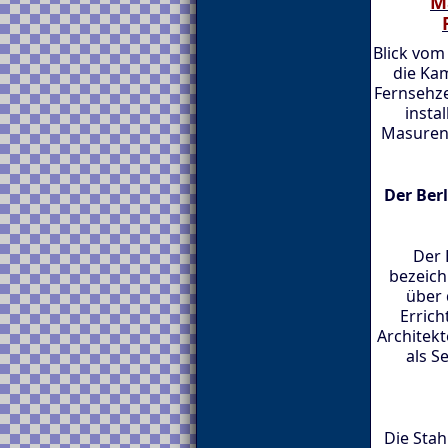
M
Blick vom
die Ka
Fernsehze
insta
Masurena
Der Ber
Der 
bezeich
über 
Errich
Architekt
als S
Die Stah