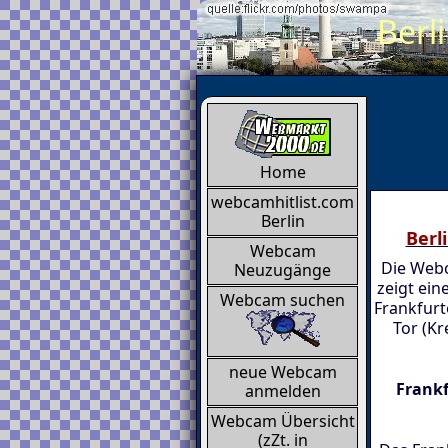
Berl
Home
webcamhitlist.com
Berlin
Berl
Webcam
Die Webc
Neuzugänge
zeigt ein
Webcam suchen
Frankfurt
Tor (Kr
neue Webcam
Frankf
anmelden
Webcam Übersicht
(zZt. in