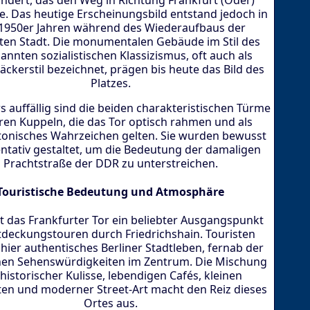
e. Das heutige Erscheinungsbild entstand jedoch in
1950er Jahren während des Wiederaufbaus der
ten Stadt. Die monumentalen Gebäude im Stil des
nnten sozialistischen Klassizismus, oft auch als
ckerstil bezeichnet, prägen bis heute das Bild des
Platzes.
 auffällig sind die beiden charakteristischen Türme
hren Kuppeln, die das Tor optisch rahmen und als
tonisches Wahrzeichen gelten. Sie wurden bewusst
ntativ gestaltet, um die Bedeutung der damaligen
Prachtstraße der DDR zu unterstreichen.
Touristische Bedeutung und Atmosphäre
st das Frankfurter Tor ein beliebter Ausgangspunkt
tdeckungstouren durch Friedrichshain. Touristen
hier authentisches Berliner Stadtleben, fernab der
hen Sehenswürdigkeiten im Zentrum. Die Mischung
historischer Kulisse, lebendigen Cafés, kleinen
en und moderner Street-Art macht den Reiz dieses
Ortes aus.