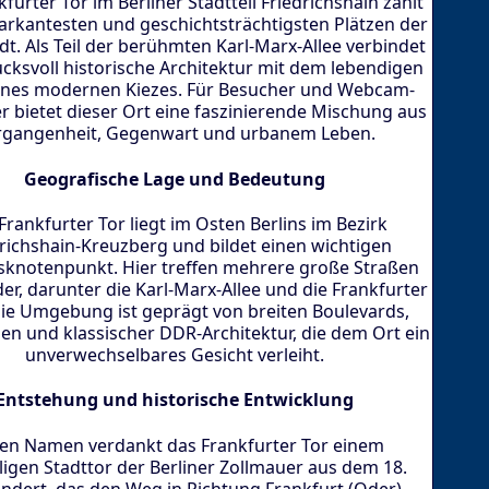
furter Tor im Berliner Stadtteil Friedrichshain zählt
rkantesten und geschichtsträchtigsten Plätzen der
t. Als Teil der berühmten Karl-Marx-Allee verbindet
ucksvoll historische Architektur mit dem lebendigen
eines modernen Kiezes. Für Besucher und Webcam-
 bietet dieser Ort eine faszinierende Mischung aus
rgangenheit, Gegenwart und urbanem Leben.
Geografische Lage und Bedeutung
Frankfurter Tor liegt im Osten Berlins im Bezirk
richshain-Kreuzberg und bildet einen wichtigen
sknotenpunkt. Hier treffen mehrere große Straßen
er, darunter die Karl-Marx-Allee und die Frankfurter
Die Umgebung ist geprägt von breiten Boulevards,
en und klassischer DDR-Architektur, die dem Ort ein
unverwechselbares Gesicht verleiht.
Entstehung und historische Entwicklung
en Namen verdankt das Frankfurter Tor einem
igen Stadttor der Berliner Zollmauer aus dem 18.
ndert, das den Weg in Richtung Frankfurt (Oder)