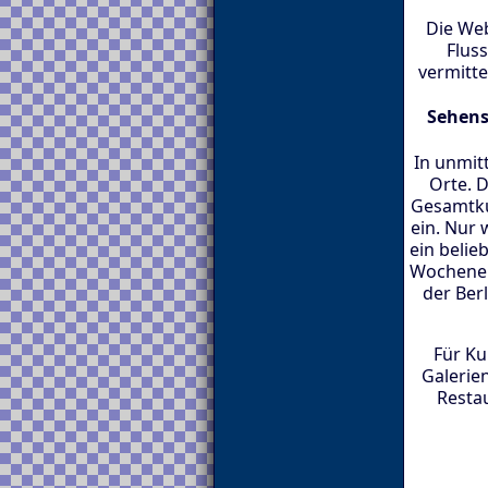
Die Web
Flus
vermitte
Sehens
In unmit
Orte. D
Gesamtku
ein. Nur 
ein beli
Wochenend
der Ber
Für Ku
Galerie
Resta