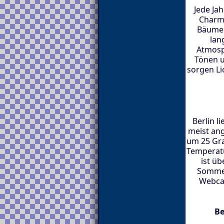
Jede Ja
Charme
Bäumen
lan
Atmosp
Tönen u
sorgen Li
Berlin l
meist an
um 25 Gra
Temperat
ist üb
Sommer
Webca
Be