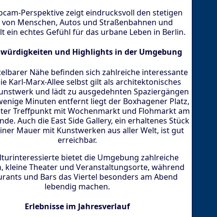
cam-Perspektive zeigt eindrucksvoll den stetigen
s von Menschen, Autos und Straßenbahnen und
lt ein echtes Gefühl für das urbane Leben in Berlin.
würdigkeiten und Highlights in der Umgebung
telbarer Nähe befinden sich zahlreiche interessante
ie Karl-Marx-Allee selbst gilt als architektonisches
nstwerk und lädt zu ausgedehnten Spaziergängen
wenige Minuten entfernt liegt der Boxhagener Platz,
ebter Treffpunkt mit Wochenmarkt und Flohmarkt am
e. Auch die East Side Gallery, ein erhaltenes Stück
liner Mauer mit Kunstwerken aus aller Welt, ist gut
erreichbar.
lturinteressierte bietet die Umgebung zahlreiche
n, kleine Theater und Veranstaltungsorte, während
urants und Bars das Viertel besonders am Abend
lebendig machen.
Erlebnisse im Jahresverlauf