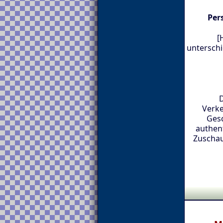
Per
[
unterschi
D
Verke
Gesc
authen
Zuschau