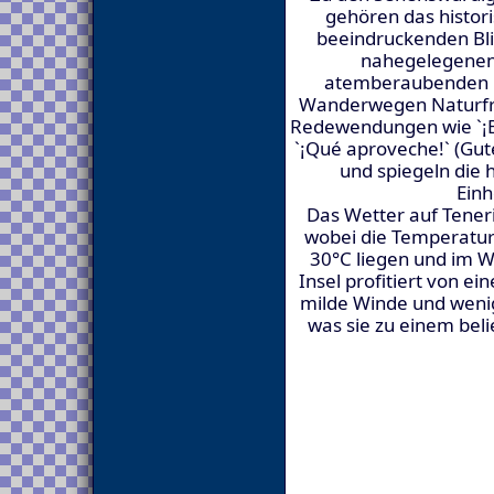
gehören das histori
beeindruckenden Blic
nahegelegenen 
atemberaubenden L
Wanderwegen Naturfre
Redewendungen wie `¡B
`¡Qué aproveche!` (Gut
und spiegeln die 
Einh
Das Wetter auf Teneri
wobei die Temperatu
30°C liegen und im Wi
Insel profitiert von e
milde Winde und wenig
was sie zu einem beli