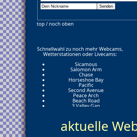
top / noch oben
Schnellwahl zu noch mehr Webcams,
Wetterstationen oder Livecams:
Sicamous
Salomon Arm
Chase
Horseshoe Bay
Pacific
Second Avenue
Peace Arch
Beach Road
3 Valley Gap
Revelstoke
Fort St John
aktuelle W
Nanaimo, Vancouver Island
Vancouver Island
Abbotsford