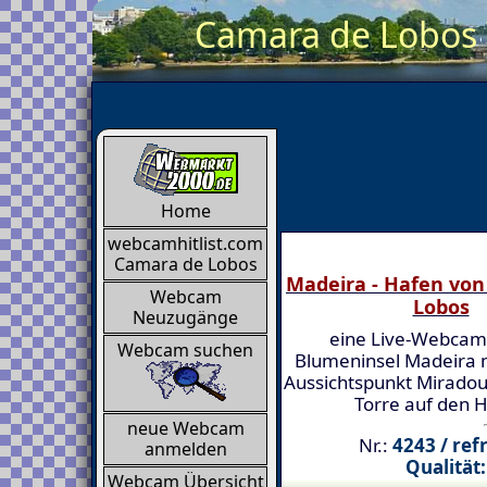
Camara de Lobos 
Home
webcamhitlist.com
Camara de Lobos
Madeira - Hafen vo
Webcam
Lobos
Neuzugänge
eine Live-Webcam
Webcam suchen
Blumeninsel Madeira m
Aussichtspunkt Miradou
Torre auf den 
neue Webcam
Nr.:
4243 / ref
anmelden
Qualität:
Webcam Übersicht