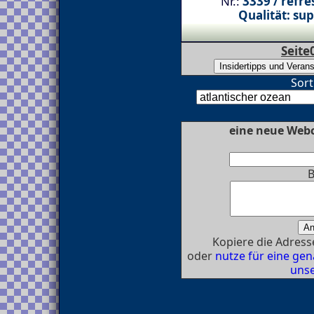
Nr.:
3339 / refre
Qualität: sup
Seite
Sort
eine neue Webc
B
Kopiere die Adresse
oder
nutze für eine g
unse