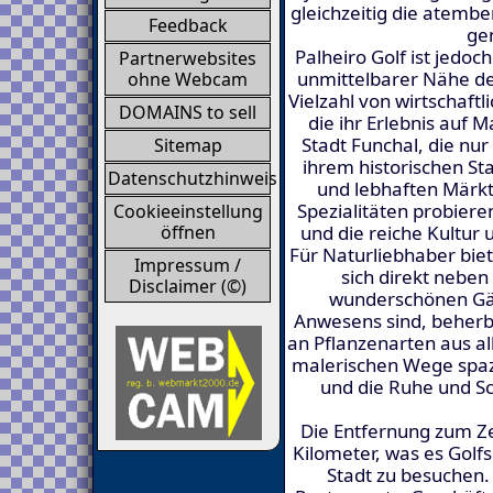
gleichzeitig die atem
Feedback
ge
Palheiro Golf ist jedoch
Partnerwebsites
unmittelbarer Nähe de
ohne Webcam
Vielzahl von wirtschaftl
DOMAINS to sell
die ihr Erlebnis auf 
Stadt Funchal, die nur 
Sitemap
ihrem historischen St
Datenschutzhinweis
und lebhaften Märkt
Spezialitäten probier
Cookieeinstellung
öffnen
und die reiche Kultur 
Für Naturliebhaber biet
Impressum /
sich direkt neben
Disclaimer (©)
wunderschönen Gärt
Anwesens sind, beherb
an Pflanzenarten aus al
malerischen Wege spaz
und die Ruhe und S
Die Entfernung zum Z
Kilometer, was es Golfs
Stadt zu besuchen. 