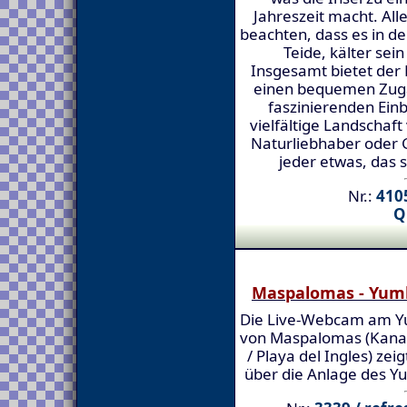
Jahreszeit macht. All
beachten, dass es in 
Teide, kälter sei
Insgesamt bietet der 
einen bequemen Zuga
faszinierenden Einb
vielfältige Landschaft
Naturliebhaber oder G
jeder etwas, das 
Nr.:
4105
Q
Maspalomas - Yum
Die Live-Webcam am Y
von Maspalomas (Kanar
/ Playa del Ingles) zeig
über die Anlage des 