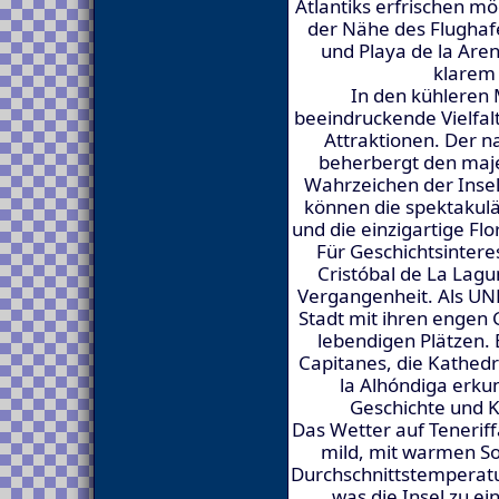
Atlantiks erfrischen mö
der Nähe des Flughafe
und Playa de la Aren
klarem
In den kühleren 
beeindruckende Vielfalt
Attraktionen. Der 
beherbergt den maje
Wahrzeichen der Insel
können die spektakul
und die einzigartige Fl
Für Geschichtsinteres
Cristóbal de La Lagu
Vergangenheit. Als UN
Stadt mit ihren engen
lebendigen Plätzen.
Capitanes, die Kathed
la Alhóndiga erku
Geschichte und K
Das Wetter auf Tenerif
mild, mit warmen S
Durchschnittstemperatu
was die Insel zu ei