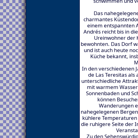
schwimmen und ve
Das nahegelegene 
charmantes Küstendorf
einem entspannten A
Andrés reicht bis in di
Ureinwohner der 
bewohnten. Das Dorf war
und ist auch heute noc
Küche bekannt, insb
M
In den verschiedenen J
de Las Teresitas als
unterschiedliche Attra
mit warmem Wasser 
Sonnenbaden und Sch
können Besucher
Wanderungen en
nahegelegenen Bergen 
kühlere Temperaturen m
die ruhigere Seite der 
Veransta
Zu den Sehenswürdig