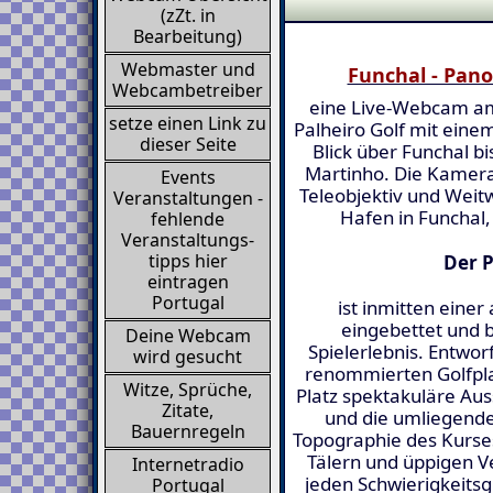
(zZt. in
Bearbeitung)
Webmaster und
Funchal - Pan
Webcambetreiber
eine Live-Webcam am
setze einen Link zu
Palheiro Golf mit eine
dieser Seite
Blick über Funchal b
Martinho. Die Kamera
Events
Teleobjektiv und Weit
Veranstaltungen -
Hafen in Funchal,
fehlende
Veranstaltungs-
tipps hier
Der P
eintragen
Portugal
ist inmitten ein
eingebettet und b
Deine Webcam
Spielerlebnis. Entwor
wird gesucht
renommierten Golfplat
Witze, Sprüche,
Platz spektakuläre Aus
Zitate,
und die umliegende
Bauernregeln
Topographie des Kurses
Tälern und üppigen Veg
Internetradio
jeden Schwierigkeits
Portugal