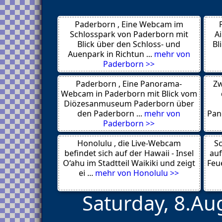
Smithers
Kootenay Area
Whistler
Paderborn , Eine Webcam im
Coquihalla
Kelowna
Schlosspark von Paderborn mit
A
Lake Country
Blick über den Schloss- und
Bl
Edmonton
Auenpark in Richtun ...
mehr von
Calgary
Paderborn >>
Lake Louise
Victoria Glacier
Paderborn , Eine Panorama-
Zw
Banff
Truro
Webcam in Paderborn mit Blick vom
Montreal
Diözesanmuseum Paderborn über
Moncalieri
den Paderborn ...
mehr von
Pan
Cuorgne
Paderborn >>
Occhieppo Superiore
Frassinetto
Honolulu , die Live-Webcam
Ronco Canavese
Sc
Pianprato
befindet sich auf der Hawaii - Insel
auf
Sauze D'oulx
O‘ahu im Stadtteil Waikiki und zeigt
Feue
Alpe della Balma
ei ...
mehr von Honolulu >>
Saturday, 8.Au