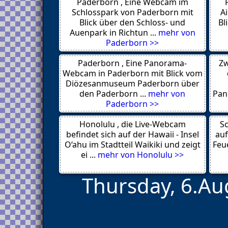
Paderborn , Eine Webcam im
Hamberge
Emmelsbuell-Horsbuell
Schlosspark von Paderborn mit
A
Schoenberg 24217
Blick über den Schloss- und
Bl
Hoernum
Auenpark in Richtun ...
mehr von
Sankt Peter-Ording
Paderborn >>
Husum
Scharbeutz 23683
Paderborn , Eine Panorama-
Zw
Schoenberg 24217
Schleswig 24837
Webcam in Paderborn mit Blick vom
Luebeck 23569
Diözesanmuseum Paderborn über
Dersau
den Paderborn ...
mehr von
Pan
Westerland 25980
Paderborn >>
Sylt 25980
Emmelsbuell-Horsbuell
Honolulu , die Live-Webcam
Sankt Peter-Ording 25826
Sc
Kiel
befindet sich auf der Hawaii - Insel
auf
Buesum
O‘ahu im Stadtteil Waikiki und zeigt
Feue
Scharbeutz 23683
ei ...
mehr von Honolulu >>
Thursday, 6.Au