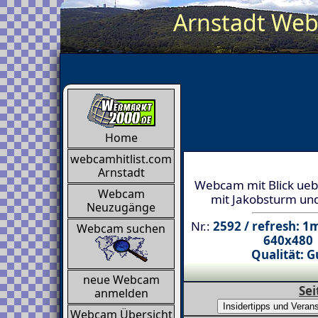
Arnstadt Webc
Home
webcamhitlist.com
Arnstadt
Webcam mit Blick ueb
Webcam
mit Jakobsturm und
Neuzugänge
Nr.:
2592 / refresh: 1
Webcam suchen
640x480
Qualität: G
neue Webcam
Sei
anmelden
Webcam Übersicht