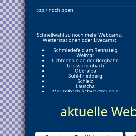
top / noch oben
Schnellwahl zu noch mehr Webcams,
Wetterstationen oder Livecams:
Schmiedefeld am Rennsteig
Weimar
Lichtenhain an der Bergbahn
Grossbrembach
Oberalba
Suhl-Friedberg
Schleiz
Lauscha
Meuselbach-Schwarzmuehle
Suhl
Trusetal
aktuelle W
Erfurt
Irchwitz
Steinbach Hallenberg
Bad Langensalza
Wartburg
Erfurt