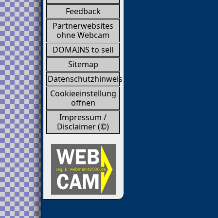
Feedback
Partnerwebsites
ohne Webcam
DOMAINS to sell
Sitemap
Datenschutzhinweis
Cookieeinstellung
öffnen
Impressum /
Disclaimer (©)