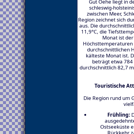
Gut Oehe liegt in 
schleswig-holstein
zwischen Meer, Schl
Region zeichnet sich d
aus. Die durchschnittl
11,9°C, die Tiefsttemp
Monat ist der 
Höchsttemperaturen 
durchschnittlichen
kälteste Monat ist. 
beträgt etwa 784
durchschnittlich 82,7 
Touristische At
Die Region rund um Gu
viel
Frühling:
D
ausgedehnte
Ostseeküste e
Rückkehr z