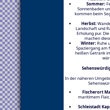
Sommer:
Fe
Sonnenbaden un
kommen beim Sege
Herbst:
Wander
Landschaft und R
Erholung pur. Die
machen diese 
Winter:
Ruhe un
Spaziergang am f
heißen Getränk i
wär
Sehenswürdig
In der näheren Umgebu
Sehenswürd
Fischerort M
maritimem Flair
Schleistadt Kap