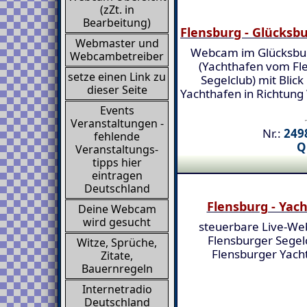
(zZt. in
Bearbeitung)
Flensburg - Glücksb
Webmaster und
Webcam im Glücksbu
Webcambetreiber
(Yachthafen vom Fl
setze einen Link zu
Segelclub) mit Blic
dieser Seite
Yachthafen in Richtung
Events
Veranstaltungen -
Nr.:
2498
fehlende
Q
Veranstaltungs-
tipps hier
eintragen
Deutschland
Flensburg - Yac
Deine Webcam
wird gesucht
steuerbare Live-W
Flensburger Segel
Witze, Sprüche,
Flensburger Yach
Zitate,
Bauernregeln
Internetradio
Deutschland