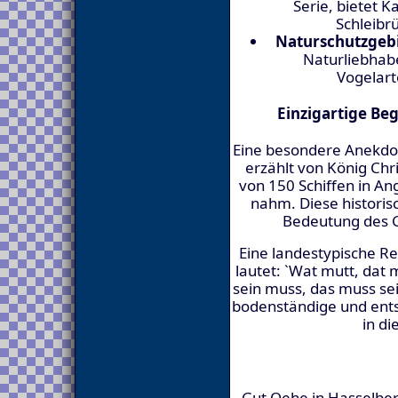
Serie, bietet 
Schleibr
Naturschutzgebie
Naturliebhabe
Vogelart
Einzigartige B
Eine besondere Anekdo
erzählt von König Chri
von 150 Schiffen in An
nahm. Diese historis
Bedeutung des G
Eine landestypische R
lautet: `Wat mutt, dat 
sein muss, das muss se
bodenständige und ent
in di
Gut Oehe in Hasselberg