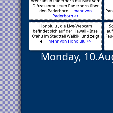
Sjenica
Webcam in Paderborn mit Blick vom
Paracin
Diözesanmuseum Paderborn über
Gibraltar
den Paderborn ...
mehr von
Pan
Kirchzarten
Paderborn >>
Usti nad Orlici
Adenau
Honolulu , die Live-Webcam
Delmenhorst
Sc
Hockenheim
befindet sich auf der Hawaii - Insel
auf
Sittard
O‘ahu im Stadtteil Waikiki und zeigt
Feue
Fort Erie
ei ...
mehr von Honolulu >>
Monday, 10.Aug