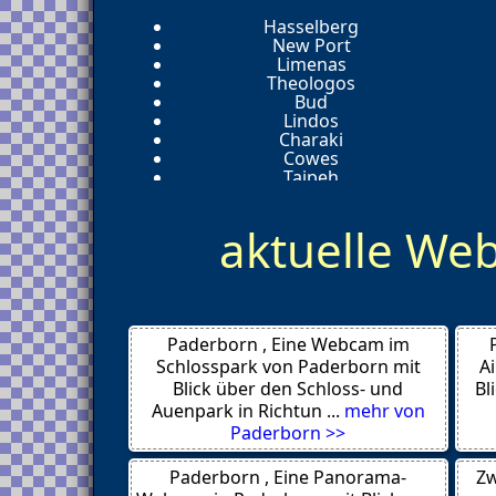
Hasselberg
New Port
Limenas
Theologos
Bud
Lindos
Charaki
Cowes
Taipeh
Wladiwostok
Platja d´Aro
aktuelle W
Funchal
Binz
Bremerhaven
Gunung Semeru
Norderney
Takashima
Paderborn , Eine Webcam im
Bremen
Key West
Schlosspark von Paderborn mit
A
Rees
Blick über den Schloss- und
Bl
Naumburg
Auenpark in Richtun ...
mehr von
Prag
Paderborn >>
La Grange
Torre Pedrera
Paderborn , Eine Panorama-
Zw
Hannover