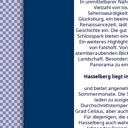
In unmittelbarer Näh
Vielzahl von to
Sehenswürdigkeit
Glücksburg, ein beei
Renaissancezeit, lädt
Geschichte ein. Die gu
Schlosspark bieten ein
Ein weiteres Highligh
von Falshöft. Von
atemberaubenden Blick
Landschaft. Besonder
Panorama zu ein
Hasselberg liegt 
und bietet angene
Sommermonate. Die So
laden zu ausgi
Durchschnittstemper
Grad Celsius, aber auch
Für diejenigen, die
Hasselberg auch währ