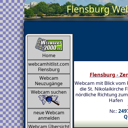
Flensburg Web
Home
webcamhitlist.com
Flensburg
Flensburg - Z
Webcam
Webcam mit Blick vom 
Neuzugänge
die St. Nikolaikirche 
Webcam suchen
nördliche Richtung zum
Hafen
Nr.:
2497
neue Webcam
Q
anmelden
Webcam Übersicht