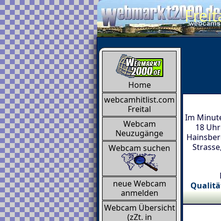
Frei
Home
webcamhitlist.com
Freital
Im Minut
Webcam
18 Uhr
Neuzugänge
Hainsberg
Strasse
Webcam suchen
neue Webcam
Qualitä
anmelden
Webcam Übersicht
(zZt. in