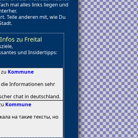
ach mal alles links liegen und
terher.
t. Teile anderen mit, wie Du
Stadt.
fos zu Freital
ziele,
santes und Insidertipps:
8 zu
Kommune
n diе Informationen sehг
cher chat іn deutschland.
 zu
Kommune
кала на такие тексты, но