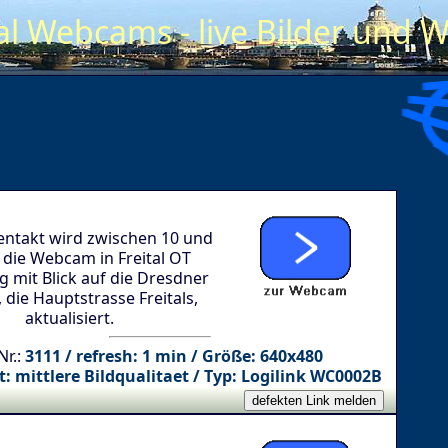
tal Webcams - live Bilder und W
entakt wird zwischen 10 und
 die Webcam in Freital OT
 mit Blick auf die Dresdner
, die Hauptstrasse Freitals,
aktualisiert.
Nr.:
3111 / refresh: 1 min / Größe: 640x480
t: mittlere Bildqualitaet / Typ: Logilink WC0002B