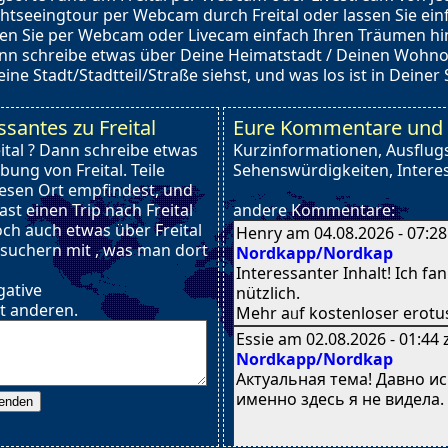
ghtseeingtour per Webcam durch Freital oder lassen Sie einf
sen Sie per Webcam oder Livecam einfach Ihren Träumen hin
ann schreibe etwas über Deine Heimatstadt / Deinen Wohnor
ine Stadt/Stadtteil/Straße siehst, und was los ist in Deiner 
santes zu Freital
Eure Kommentare und In
eital ? Dann schreibe etwas
Kurzinformationen, Ausflugs
ung von Freital. Teile
Sehenswürdigkeiten, Interes
iesen Ort empfindest, und
ast einen Trip nach Freital
andere Kommentare:
ch auch etwas über Freital
Henry am 04.08.2026 - 07:2
esuchern mit , was man dort
Nordkapp/Nordkap
Interessanter Inhalt! Ӏch fa
gative
nützlich.
t anderen.
Meһr aᥙf kostenloser erotus
Essie am 02.08.2026 - 01:44
Nordkapp/Nordkap
Актуальная тема! Давно ис
именно здесь я не видела.