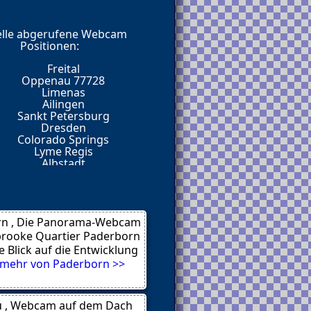
elle abgerufene Webcam
е почти 4 года, и при
Positionen:
а умолять на внимание от
Freital
Oppenau 77728
Limenas
Ailingen
Sankt Petersburg
туальный
Dresden
 уровень.
Colorado Springs
искренность.
Lyme Regis
 и, представьте — там
Albstadt
обеседников.
Wien
Limenas
Limenas
Warnemuende
точку. Такие посты нужны
n , Die Panorama-Webcam
rooke Quartier Paderborn
e Blick auf die Entwicklung
же так живёт?
mehr von Paderborn >>
.
u , Webcam auf dem Dach