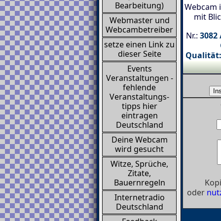
Bearbeitung)
Webcam in
mit Bli
Webmaster und
Webcambetreiber
Nr.:
3082 
setze einen Link zu
dieser Seite
Qualität:
Events
Veranstaltungen -
fehlende
Veranstaltungs-
tipps hier
eintragen
Deutschland
Deine Webcam
wird gesucht
Witze, Sprüche,
Zitate,
Kopi
Bauernregeln
oder
nut
Internetradio
Deutschland