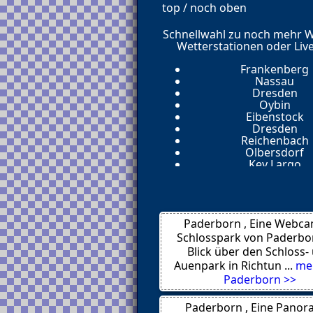
top / noch oben
Schnellwahl zu noch mehr 
Wetterstationen oder Liv
Frankenberg
Nassau
Dresden
Oybin
Eibenstock
Dresden
Reichenbach
Olbersdorf
Key Largo
Schoenfeld
Lommatzsch
Klingenthal
Bautzen
Paderborn , Eine Webca
Klingenthal
Holzhau
Schlosspark von Paderbo
Dresden
Blick über den Schloss-
Zwickau
Auenpark in Richtun ...
me
Zittau
Paderborn >>
Wolkenstein
Tellerhäuser
Tellerhaeuser
Paderborn , Eine Panor