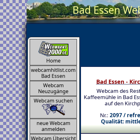
Bad Essen Web
Home
webcamhitlist.com
Bad Essen
Bad Essen - Kir
Webcam
Webcam des Rest
Neuzugänge
Kaffeemühle in Bad Ess
Webcam suchen
auf den Kirchp
Nr.:
2097 / refr
Qualität: mittl
neue Webcam
anmelden
Webcam Übersicht