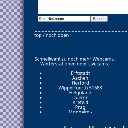
top / noch oben
Schnellwahl zu noch mehr Webcams,
Wetterstationen oder Livecams:
Erftstadt
Aachen
Herford
Wipperfuerth 51688
Helgoland
Dueren
Krefeld
Prag
Monheim -
Dortmund
Steinfurt 48565
Bornheim