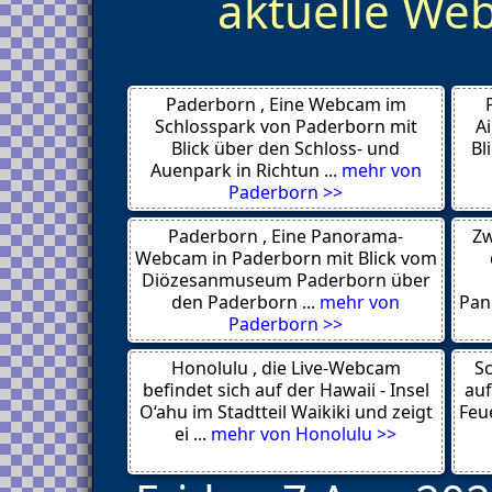
aktuelle W
Oerlinghausen 33813
Dortmund
Aachen
Siegen
Köln
Paderborn , Eine Webcam im
Hamminkeln
Voerde 46562
Schlosspark von Paderborn mit
A
Bad Laasphe
Blick über den Schloss- und
Bl
Muenster 48143
Auenpark in Richtun ...
mehr von
Hallenberg
Paderborn >>
Radevormwald 42477
Velbert 42551
Paderborn , Eine Panorama-
Zw
Aachen
Lommersdorf 53945
Webcam in Paderborn mit Blick vom
Herford
Diözesanmuseum Paderborn über
Koeln 50679
den Paderborn ...
mehr von
Pan
Koeln 50667
Paderborn >>
Duesseldorf
Olsberg 59939
Honolulu , die Live-Webcam
Werne
Sc
Minden 32423
befindet sich auf der Hawaii - Insel
auf
Riemke 44807
O‘ahu im Stadtteil Waikiki und zeigt
Feue
Krefeld
ei ...
mehr von Honolulu >>