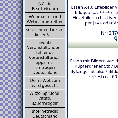
(zZt. in
Essen A40, Lifebilder 
Bearbeitung)
Bildqualität ++++ / r
Webmaster und
Einzelbildern bis Liv
Webcambetreiber
per Java oder A
setze einen Link zu
Nr.:
2174
dieser Seite
Q
Events
Veranstaltungen -
fehlende
Veranstaltungs-
Essen mit Bildern von 
tipps hier
Kupferdreher Str. / 
eintragen
Byfanger Straße / Bildq
Deutschland
refresh ca. 60
Deine Webcam
wird gesucht
Witze, Sprüche,
Zitate,
Bauernregeln
Internetradio
Deutschland