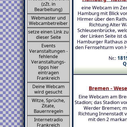
(zZt. in
eine Webcam im Ze
Bearbeitung)
Hamburg mit Blick v
Webmaster und
Hirmer über den Rath
Webcambetreiber
Richtung Alter W
Schleusenbrücke, welch
setze einen Link zu
der Linken Seite ist
dieser Seite
Hamburger Rathaus zu
Events
den Fernsehturm von H
Veranstaltungen -
fehlende
Nr.:
1819
Veranstaltungs-
Q
tipps hier
eintragen
Frankreich
Deine Webcam
Bremen - Wese
wird gesucht
Eine Webcam am Br
Witze, Sprüche,
Stadion; das Stadion vo
Zitate,
Werder Bremen; mit
Bauernregeln
Richtung Innenstadt
mit den 2 markan
Internetradio
Frankreich