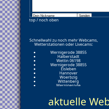
top / noch oben
Schnellwahl zu noch mehr Webcams,
Wetterstationen oder Livecams:
Wernigerode 38855
Halberstadt
Wettin 06198
Wernigerode 38855
Eisleben
Hannover
Woerbzig
Wittenberg
Wernigerode
Thale
Schoenebeck
aktuelle W
Quedlinburg
Muehlanger
Magdeburg