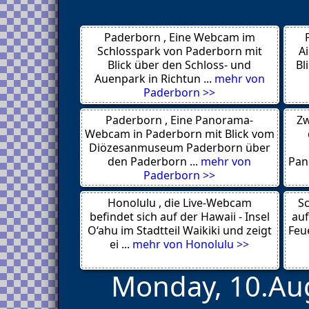
Halle
Halberstadt
Grobleben
Paderborn , Eine Webcam im
Bergwitz
Dessau
Schlosspark von Paderborn mit
A
Brocken
Blick über den Schloss- und
Bl
Bernburg
Auenpark in Richtun ...
mehr von
Coswig
Paderborn >>
Schwalbach 66773
Saarbruecken
Paderborn , Eine Panorama-
Zw
Elversberg
Saarbruecken
Webcam in Paderborn mit Blick vom
Illingen-Wurstweiler
Diözesanmuseum Paderborn über
Ottweiler 66564
den Paderborn ...
mehr von
Pan
Quierschied
Paderborn >>
Riegelsberg
Nohfelden Bosen 66625
Honolulu , die Live-Webcam
Ingelheim
Sc
Koblenz
befindet sich auf der Hawaii - Insel
auf
Koblenz 56068
O‘ahu im Stadtteil Waikiki und zeigt
Feue
Bernkastel-Kues
ei ...
mehr von Honolulu >>
Monday, 10.Aug