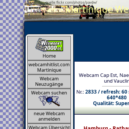
Martinique Web
Home
webcamhitlist.com
Martinique
Webcam Cap Est, Nae
Webcam
und Vaucli
Neuzugänge
Nr.:
2833 / refresh: 60
Webcam suchen
640*480
Qualität: Supe
neue Webcam
anmelden
Webcam Übersicht
Hamburg - Ratha