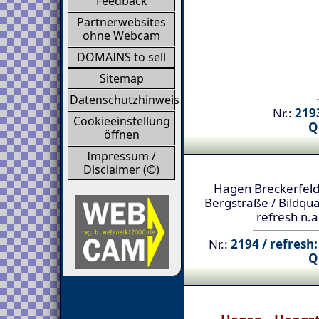
Feedback
Partnerwebsites
ohne Webcam
DOMAINS to sell
Sitemap
Datenschutzhinweis
Nr.:
2193
Cookieeinstellung
Q
öffnen
Impressum /
Disclaimer (©)
Hagen Breckerfeld
Bergstraße / Bildqual
refresh n.a
Nr.:
2194 / refresh:
Q