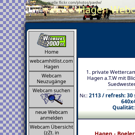
Hagen Webca
Home
webcamhitlist.com
Hagen
1. private Wetterca
Webcam
Hagen a.T.W mit Bli
Neuzugänge
Suedweste
Webcam suchen
Nr.:
2113 / refresh: 30
640x
Qualität:
neue Webcam
anmelden
Webcam Übersicht
(zZt. in
Hagen - Boele