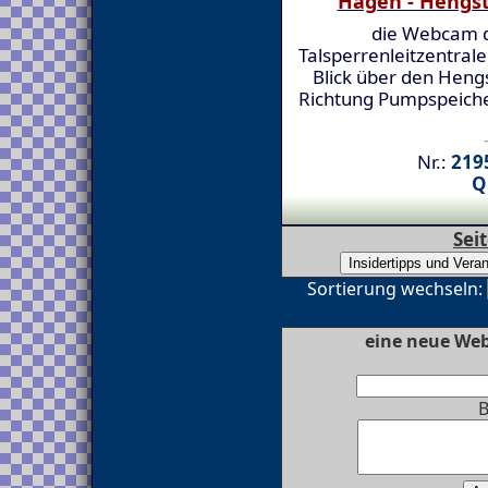
Hagen - Hengs
die Webcam 
Talsperrenleitzentrale
Blick über den Heng
Richtung Pumpspeich
Nr.:
2195
Q
Sei
Sortierung wechseln:
eine neue We
B