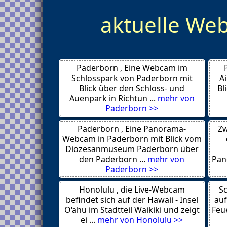
La Caleta
aktuelle W
Las Americas
Hannover
Bautzen
Sant Antoni de Portmany
Leipzig
Dresden
Paderborn , Eine Webcam im
Köln
Colditz
Schlosspark von Paderborn mit
A
Roßwein
Blick über den Schloss- und
Bl
Rosswein
Auenpark in Richtun ...
mehr von
Schönau
Paderborn >>
Silvaplana
St.Moritz
Paderborn , Eine Panorama-
Zw
Westendorf
Wildschönau
Webcam in Paderborn mit Blick vom
Föhr
Diözesanmuseum Paderborn über
Sirkka
den Paderborn ...
mehr von
Pan
Rovaniemi
Paderborn >>
Trier
Bochum
Honolulu , die Live-Webcam
Berlin
Sc
Los Angeles
befindet sich auf der Hawaii - Insel
auf
Bad Wildbad im Schwarzwald
O‘ahu im Stadtteil Waikiki und zeigt
Feue
Prasonisi
ei ...
mehr von Honolulu >>