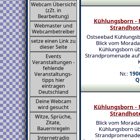
Webcam Übersicht
(zZt. in
Bearbeitung)
Kühlungsborn -
Webmaster und
Strandhot
Webcambetreiber
Ostseebad Kühlungsb
setze einen Link zu
Blick vom Morada
dieser Seite
Kühlungsborn üb
Strandpromenade auf 
Events
Veranstaltungen -
fehlende
Nr.:
1906
Veranstaltungs-
Q
tipps hier
eintragen
Deutschland
Deine Webcam
Kühlungsborn -
wird gesucht
Strandhot
Witze, Sprüche,
Blick vom Morada
Zitate,
Bauernregeln
Kühlungsborn üb
Strandpromenade 
Internetradio