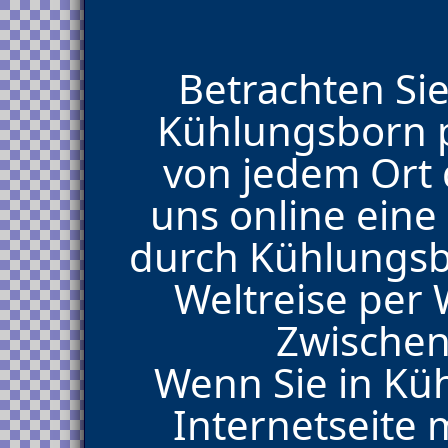
Betrachten Sie
Kühlungsborn 
von jedem Ort 
uns online ein
durch Kühlungsb
Weltreise per
Zwischen
Wenn Sie in Kü
Internetseite