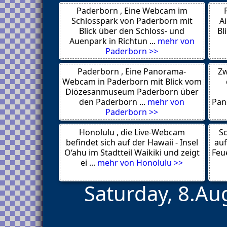
Bleckede
Paderborn , Eine Webcam im
Bayerisch Gmain
Wipshausen
Schlosspark von Paderborn mit
A
Kehlen
Blick über den Schloss- und
Bl
Halle
Auenpark in Richtun ...
mehr von
Furth im Wald
Paderborn >>
Gau-Weinheim
Kastelruth
Paderborn , Eine Panorama-
Zw
Albstadt
Berlin
Webcam in Paderborn mit Blick vom
Boergerende
Diözesanmuseum Paderborn über
Lichtenfels
den Paderborn ...
mehr von
Pan
Auerbach
Paderborn >>
Berlin
Nerja
Honolulu , die Live-Webcam
Rathenow
Sc
Ostrau
befindet sich auf der Hawaii - Insel
auf
Herford
O‘ahu im Stadtteil Waikiki und zeigt
Feue
Seukendorf
ei ...
mehr von Honolulu >>
Saturday, 8.Au