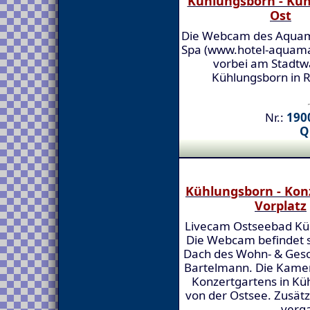
Kühlungsborn - Kü
Ost
Die Webcam des Aquam
Spa (www.hotel-aquamar
vorbei am Stadtw
Kühlungsborn in 
Nr.:
1900
Q
Kühlungsborn - Kon
Vorplatz
Livecam Ostseebad Kü
Die Webcam befindet 
Dach des Wohn- & Ges
Bartelmann. Die Kamera
Konzertgartens in Kü
von der Ostsee. Zusätzl
verg