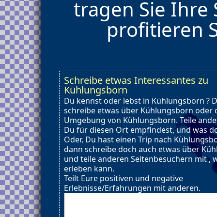
tragen Sie Ihre
profitieren 
Schreibe etwas Interessantes zu
Kühlungsborn
Du kennst oder lebst in Kühlungsborn ? 
schreibe etwas über Kühlungsborn oder 
Umgebung von Kühlungsborn. Teile ande
Du für diesen Ort empfindest, und was dor
Oder, Du hast einen Trip nach Kühlungsb
dann schreibe doch auch etwas über Kü
und teile anderen Seitenbesuchern mit ,
erleben kann.
Teilt Eure positiven und negative
Erlebnisse/Erfahrungen mit anderen.