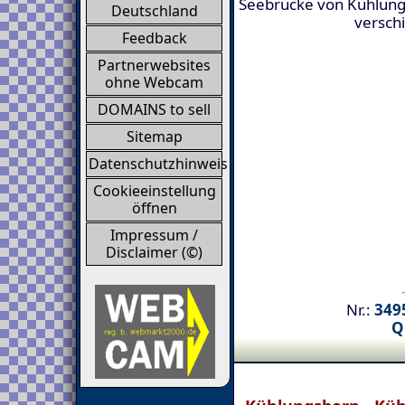
Seebrücke von Kühlungs
Deutschland
versch
Feedback
Partnerwebsites
ohne Webcam
DOMAINS to sell
Sitemap
Datenschutzhinweis
Cookieeinstellung
öffnen
Impressum /
Disclaimer (©)
Nr.:
3495
Q