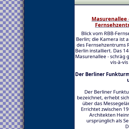
Masurenallee 
Fernsehzen
Blick vom RBB-Fern
Berlin; die Kamera ist
des Fernsehzentrums 
Berlin installiert. Das
Masurenallee - schräg
vis-à-v
Der Berliner Funkturm
Der Berliner Funktu
bezeichnet, erhebt sic
über das Messegelän
Errichtet zwischen 1
Architekten Heinr
ursprünglich als S
D