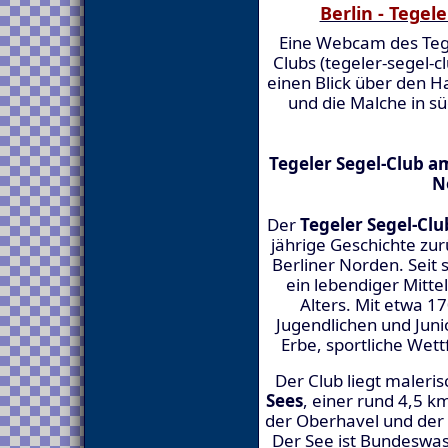
Berlin - Tegel
Eine Webcam des Tege
Clubs (tegeler-segel-cl
einen Blick über den H
und die Malche in sü
Tegeler Segel-Club am
N
Der
Tegeler Segel-Club
jährige Geschichte zur
Berliner Norden. Seit 
ein lebendiger Mitte
Alters. Mit etwa 1
Jugendlichen und Juni
Erbe, sportliche Wet
Der Club liegt maleri
Sees
, einer rund 4,5 
der Oberhavel und der 
Der See ist Bundeswas