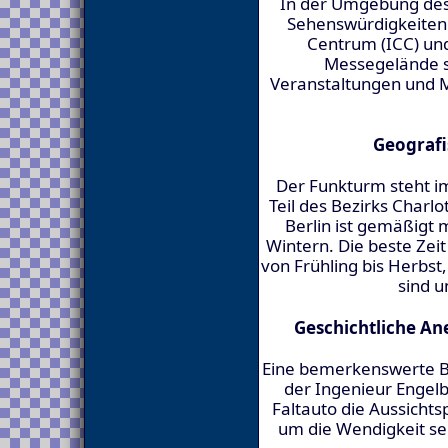
In der Umgebung des
Sehenswürdigkeiten 
Centrum (ICC) un
Messegelände s
Veranstaltungen und M
Geografi
Der Funkturm steht im
Teil des Bezirks Charl
Berlin ist gemäßig
Wintern. Die beste Zei
von Frühling bis Herb
sind un
Geschichtliche A
Eine bemerkenswerte Be
der Ingenieur Engel
Faltauto die Aussichts
um die Wendigkeit se