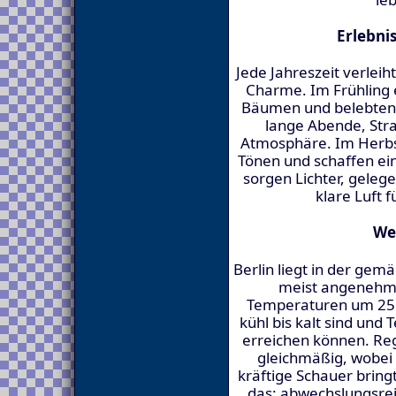
Erlebni
Jede Jahreszeit verlei
Charme. Im Frühling 
Bäumen und belebten 
lange Abende, Str
Atmosphäre. Im Herbst
Tönen und schaffen e
sorgen Lichter, geleg
klare Luft f
We
Berlin liegt in der ge
meist angenehm 
Temperaturen um 25 
kühl bis kalt sind un
erreichen können. Rege
gleichmäßig, wobei
kräftige Schauer brin
das: abwechslungsreic