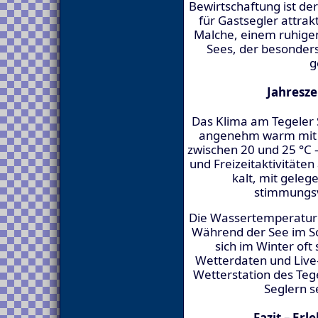
Bewirtschaftung ist der
für Gastsegler attrak
Malche, einem ruhigen
Sees, der besonder
g
Jahresze
Das Klima am Tegeler 
angenehm warm mit d
zwischen 20 und 25 °C 
und Freizeitaktivitäten
kalt, mit geleg
stimmungsv
Die Wassertemperaturen
Während der See im S
sich im Winter oft 
Wetterdaten und Live-
Wetterstation des Tege
Seglern s
Fazit – Erl