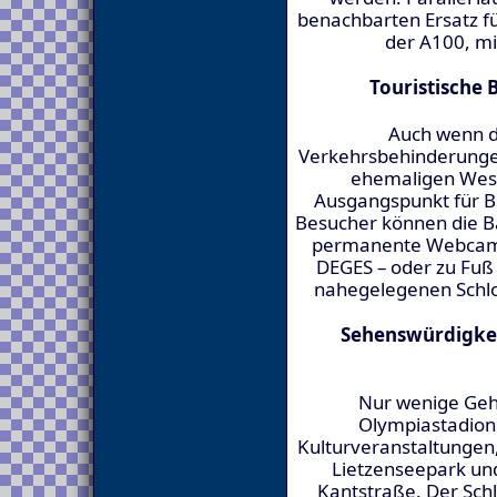
benachbarten Ersatz fü
der A100, mit
Touristische 
Auch wenn d
Verkehrsbehinderunge
ehemaligen West
Ausgangspunkt für B
Besucher können die Bau
permanente Webcam-S
DEGES – oder zu Fuß
nahegelegenen Schlo
Sehenswürdigkei
Nur wenige Geh
Olympiastadion
Kulturveranstaltungen
Lietzenseepark und
Kantstraße. Der Sch