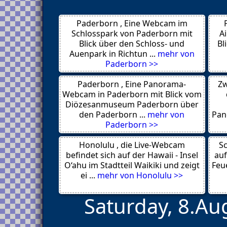
Breisach am Rhein
Konstanz-Wallhausen 78465
Paderborn , Eine Webcam im
Buehlertal
Ueberlingen
Schlosspark von Paderborn mit
A
Murr 71711
Blick über den Schloss- und
Bl
Buehlertal
Auenpark in Richtun ...
mehr von
Gersbach
Paderborn >>
Westerheim 72589
Oberstenfeld 71720
Paderborn , Eine Panorama-
Zw
Herrenberg
Ravensburg 88212
Webcam in Paderborn mit Blick vom
Lahr-Dinglingen 77933
Diözesanmuseum Paderborn über
Bretzfeld-Unterheimbach
den Paderborn ...
mehr von
Pan
Schuttertal-Schweighausen
Paderborn >>
77978
Albstadt
Honolulu , die Live-Webcam
Lahr-Dinglingen 77933
Sc
Reutlingen 72762
befindet sich auf der Hawaii - Insel
auf
Todtnau-Aftersteg 79674
O‘ahu im Stadtteil Waikiki und zeigt
Feue
Oppenau 77728
ei ...
mehr von Honolulu >>
Ludwigsburg 71640
Saturday, 8.Au