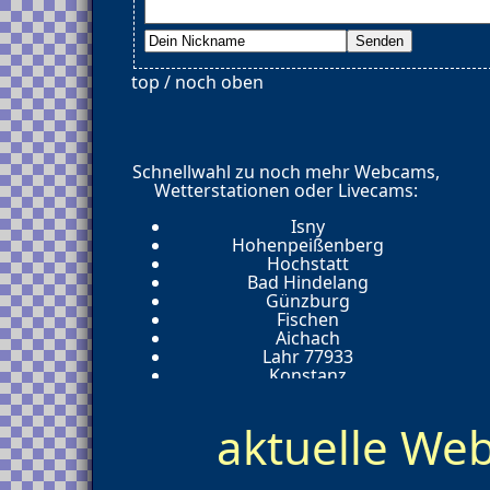
top / noch oben
Schnellwahl zu noch mehr Webcams,
Wetterstationen oder Livecams:
Isny
Hohenpeißenberg
Hochstatt
Bad Hindelang
Günzburg
Fischen
Aichach
Lahr 77933
Konstanz
Leutkirch-Friesenhofen 88299
Oppenau - Maisach 77728
aktuelle W
Lauda-Koenigshofen 97922
Hausen im Tal
Badenweiler
Titisee-Neustadt 79822