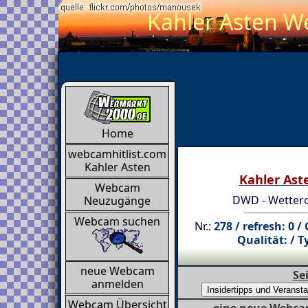
Kahler Asten We
Home
webcamhitlist.com
Kahler Asten
Kahler Ast
Webcam
DWD - Wetter
Neuzugänge
Webcam suchen
Nr.:
278 / refresh: 0 /
Qualität: / T
neue Webcam
Se
anmelden
Webcam Übersicht
eine neue Webcam