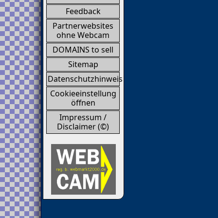
Feedback
Partnerwebsites
ohne Webcam
DOMAINS to sell
Sitemap
Datenschutzhinweis
Cookieeinstellung
öffnen
Impressum /
Disclaimer (©)