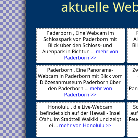
aktuelle W
Stuttgart
Stühlingen 79780
St. Georgen 78112
Seebach 77889
Schweich-Issel 54338
Schwäbisch Gmünd
Paderborn , Eine Webcam im
Schramberg 78713
Schopfheim 79650
Schlosspark von Paderborn mit
A
Schönwald / Schwarzwald 78141
Blick über den Schloss- und
Bl
Schönwald
Auenpark in Richtun ...
mehr von
Schönenberg (79677)
Paderborn >>
Schonach 78136
Schluchsee
Paderborn , Eine Panorama-
Zw
SCHLIFFKOPF 72270 (
Baiersbronn )
Webcam in Paderborn mit Blick vom
Schiltach / Schwarzwald
Diözesanmuseum Paderborn über
Reutlingen
den Paderborn ...
mehr von
Pan
Insel Reichenau
Paderborn >>
Ravensburg
Plochingen
Honolulu , die Live-Webcam
Pfullingen
Sc
Pforzheim
befindet sich auf der Hawaii - Insel
auf
Oehringen
O‘ahu im Stadtteil Waikiki und zeigt
Feue
Oberstenfeld
ei ...
mehr von Honolulu >>
Oberndorf am Neckar
Neckargerach