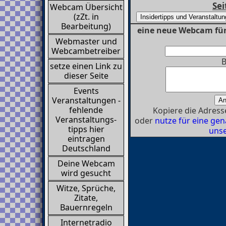
Sei
Webcam Übersicht
(zZt. in
Bearbeitung)
eine neue Webcam fü
Webmaster und
Webcambetreiber
B
setze einen Link zu
dieser Seite
Events
Veranstaltungen -
fehlende
Kopiere die Adresse
Veranstaltungs-
oder
nutze für eine g
tipps hier
unse
eintragen
Deutschland
Deine Webcam
wird gesucht
Witze, Sprüche,
Zitate,
Bauernregeln
Internetradio