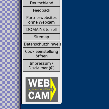
Deutschland
Feedback
Partnerwebsites
ohne Webcam
DOMAINS to sell
Sitemap
Datenschutzhinweis
Cookieeinstellung
öffnen
Impressum /
Disclaimer (©)