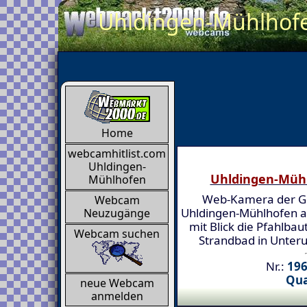
Uhldingen-Mühlhofen
Home
webcamhitlist.com
Uhldingen-
Uhldingen-Müh
Mühlhofen
Web-Kamera der 
Webcam
Uhldingen-Mühlhofen 
Neuzugänge
mit Blick die Pfahlba
Webcam suchen
Strandbad in Unteru
Nr.:
196
Qua
neue Webcam
anmelden