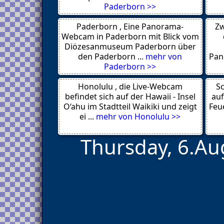
Aalen
Paderborn >>
Aldingen
Ellwangen
Paderborn , Eine Panorama-
Zw
Ravensburg 88212
Deggingen unter Teck
Webcam in Paderborn mit Blick vom
Plochingen-Stumpenhof 73207
Diözesanmuseum Paderborn über
Titisee-Neustadt 79822
den Paderborn ...
mehr von
Pan
Oberstenfeld 71720
Paderborn >>
Bozen
Laichingen 89150
Honolulu , die Live-Webcam
Tannheim 78052
Sc
Hornberg
befindet sich auf der Hawaii - Insel
auf
Reutlingen-Oferdingen 72768
O‘ahu im Stadtteil Waikiki und zeigt
Feue
Metzingen 72555
ei ...
mehr von Honolulu >>
Tuttlingen
Thursday, 6.Au