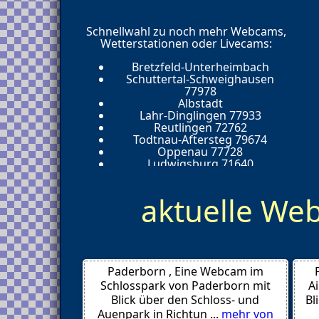
Schnellwahl zu noch mehr Webcams,
Wetterstationen oder Livecams:
Bretzfeld-Unterheimbach
Schuttertal-Schweighausen
77978
Albstadt
Lahr-Dinglingen 77933
Reutlingen 72762
Todtnau-Aftersteg 79674
Oppenau 77728
Ludwigsburg 71640
Rielasingen-Worblingen 78239
Neudenau-Siglingen 74861
aktuelle W
Unteruhldingen 88690
Ravensburg 88212
Bonndorf
Vogtsburg-Oberbergen 79235
Trossingen 78647
Flein
Paderborn , Eine Webcam im
Furtwangen-Schochenbach
Karlsruhe 76045
Schlosspark von Paderborn mit
A
Konstanz 78462
Blick über den Schloss- und
Bl
Seebach 77889
Auenpark in Richtun ...
mehr von