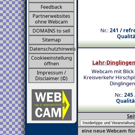
Feedback
Partnerwebsites
ohne Webcam
Nr.:
241 / refr
DOMAINS to sell
Qualitä
Sitemap
Datenschutzhinweis
Cookieeinstellung
Lahr-Dinglinge
öffnen
Webcam mit Blick 
Impressum /
Kreisverkehr Hirschpl
Disclaimer (©)
Dinglingen
Nr.:
245 
Qualitä
Sei
eine neue Webcam für