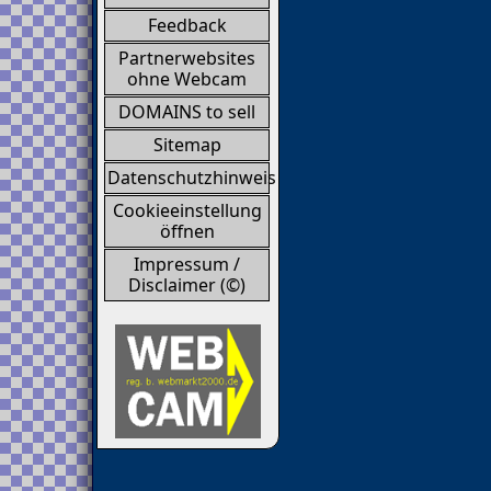
Feedback
Partnerwebsites
ohne Webcam
DOMAINS to sell
Sitemap
Datenschutzhinweis
Cookieeinstellung
öffnen
Impressum /
Disclaimer (©)