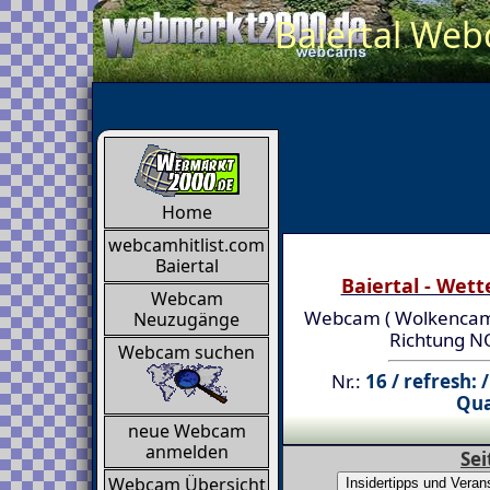
Baiertal Webc
Home
webcamhitlist.com
Baiertal
Baiertal - Wet
Webcam
Webcam ( Wolkencam )
Neuzugänge
Richtung N
Webcam suchen
Nr.:
16 / refresh: 
Qua
neue Webcam
anmelden
Sei
Webcam Übersicht