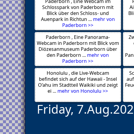
Paderborn , Eine Webcam im
Schlosspark von Paderborn mit
A
Blick über den Schloss- und
Bl
Auenpark in Richtun ...
mehr von
Paderborn >>
Paderborn , Eine Panorama-
Zw
Webcam in Paderborn mit Blick vom
Diözesanmuseum Paderborn über
den Paderborn ...
mehr von
Pan
Paderborn >>
Honolulu , die Live-Webcam
Sc
befindet sich auf der Hawaii - Insel
auf
O‘ahu im Stadtteil Waikiki und zeigt
Feue
ei ...
mehr von Honolulu >>
Friday, 7.Aug.202