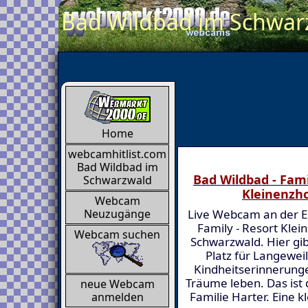
Bad Wildbad im Schwarz
Home
webcamhitlist.com
Bad Wildbad im
Bad Wildbad - Fami
Schwarzwald
Kleinenzh
Webcam
Live Webcam an der E
Neuzugänge
Family - Resort Klei
Webcam suchen
Schwarzwald. Hier gib
Platz für Langewei
Kindheitserinnerung
Träume leben. Das ist 
neue Webcam
Familie Harter. Eine 
anmelden