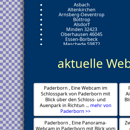
Asbach
Altenkirchen
Arnsberg-Oeventrop
Bottrop
Alsdorf
Minden 32423
Oberhausen 46045
Essen-Borbeck
Meschede 59872
Aachen
Bocholt
aktuelle W
Dueren
Aachen
Hattingen
Iserlohn
Duisburg
Bad Salzuflen
Paderborn , Eine Webcam im
Bocholt
Meschede 59872
Schlosspark von Paderborn mit
A
Essen
Blick über den Schloss- und
Bl
Erftstadt
Auenpark in Richtun ...
mehr von
Aachen
Paderborn >>
Herford
Wipperfuerth 51688
Paderborn , Eine Panorama-
Zw
Helgoland
Dueren
Webcam in Paderborn mit Blick vom