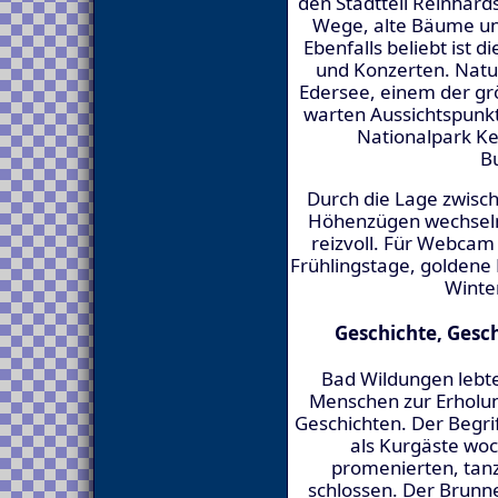
den Stadtteil Reinhard
Wege, alte Bäume un
Ebenfalls beliebt ist 
und Konzerten. Natu
Edersee, einem der gr
warten Aussichtspunk
Nationalpark Ke
B
Durch die Lage zwisc
Höhenzügen wechseln
reizvoll. Für Webcam
Frühlingstage, goldene
Winte
Geschichte, Gesc
Bad Wildungen lebt
Menschen zur Erhol
Geschichten. Der Begrif
als Kurgäste wo
promenierten, tan
schlossen. Der Brunne