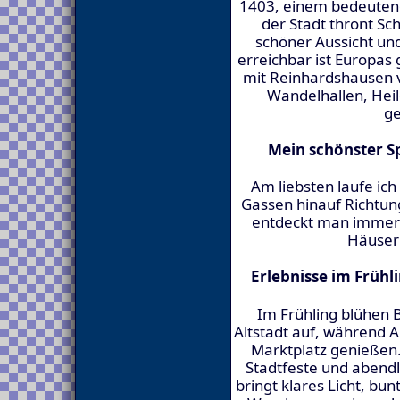
1403, einem bedeuten
der Stadt thront Sc
schöner Aussicht und
erreichbar ist Europas
mit Reinhardshausen 
Wandelhallen, Heil
ge
Mein schönster Sp
Am liebsten laufe ich
Gassen hinauf Richtung
entdeckt man immer 
Häuser 
Erlebnisse im Frühl
Im Frühling blühen 
Altstadt auf, während 
Marktplatz genießen
Stadtfeste und abendl
bringt klares Licht, bu