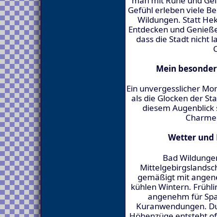
man mit Ruhe und Gel
Gefühl erleben viele B
Wildungen. Statt Hek
Entdecken und Genießen
dass die Stadt nicht 
Mein besonder
Ein unvergesslicher Mo
als die Glocken der St
diesem Augenblick 
Charme 
Wetter und 
Bad Wildungen 
Mittelgebirgslandsch
gemäßigt mit ange
kühlen Wintern. Frühli
angenehm für Sp
Kuranwendungen. Du
Höhenzüge entsteht oft