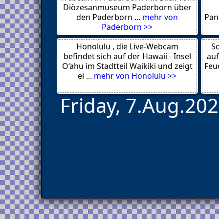
Krefeld
Diözesanmuseum Paderborn über
Prag
den Paderborn ...
mehr von
Pan
Monheim -
Paderborn >>
Dortmund
Steinfurt 48565
Honolulu , die Live-Webcam
Bornheim
Sc
Oerlinghausen 33813
befindet sich auf der Hawaii - Insel
auf
Dortmund
O‘ahu im Stadtteil Waikiki und zeigt
Feue
Aachen
ei ...
mehr von Honolulu >>
Friday, 7.Aug.202