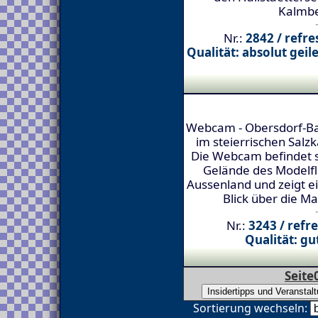
Kalmbe
Nr.:
2842 / refre
Qualität: absolut gei
Webcam - Obersdorf-Ba
im steierrischen Sal
Die Webcam befindet 
Gelände des Modelf
Aussenland und zeigt e
Blick über die M
Nr.:
3243 / refr
Qualität: gut
Seite
Sortierung wechseln: