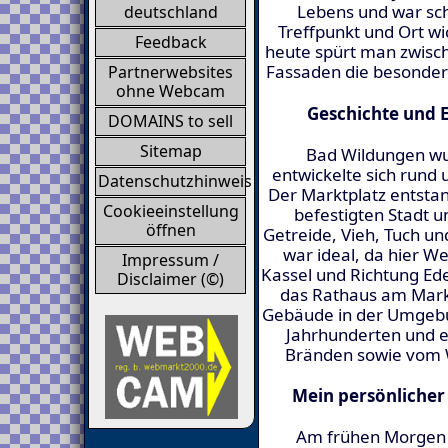
Lebens und war sch
deutschland
Treffpunkt und Ort 
Feedback
heute spürt man zwisch
Fassaden die besonder
Partnerwebsites
ohne Webcam
Geschichte und 
DOMAINS to sell
Sitemap
Bad Wildungen wur
entwickelte sich rund
Datenschutzhinweis
Der Marktplatz entstan
Cookieeinstellung
befestigten Stadt 
öffnen
Getreide, Vieh, Tuch un
war ideal, da hier 
Impressum /
Kassel und Richtung Ed
Disclaimer (©)
das Rathaus am Mark
Gebäude in der Umgebu
Jahrhunderten und 
Bränden sowie vom 
Mein persönliche
Am frühen Morgen 