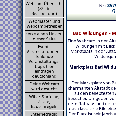
Webcam Übersicht
Nr.:
3579
(zZt. in
Q
Bearbeitung)
Webmaster und
Webcambetreiber
Bad Wildungen - M
setze einen Link zu
dieser Seite
Eine Webcam in der Alt
Wildungen mit Blick
Events
Marktplatz in der Alts
Veranstaltungen -
Wildungen
fehlende
Veranstaltungs-
tipps hier
Marktplatz Bad Wildu
eintragen
deutschland
Der Marktplatz von B
Deine Webcam
charmanten Altstadt de
wird gesucht
zu den beliebtesten
Witze, Sprüche,
Besucher. Umgeben von
Zitate,
dem Rathaus und der ma
Bauernregeln
das klassische Bild ei
Der Platz ist seit Jahr
Internetradio