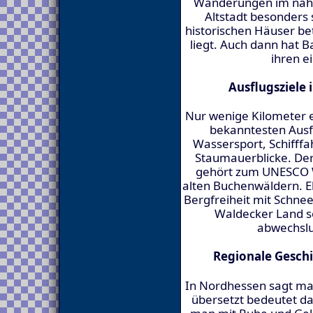
Wanderungen im nahen
Altstadt besonders 
historischen Häuser be
liegt. Auch dann hat 
ihren e
Ausflugsziele
Nur wenige Kilometer en
bekanntesten Ausf
Wassersport, Schifff
Staumauerblicke. Der
gehört zum UNESCO W
alten Buchenwäldern. Eb
Bergfreiheit mit Schne
Waldecker Land s
abwechslu
Regionale Gesch
In Nordhessen sagt man
übersetzt bedeutet das