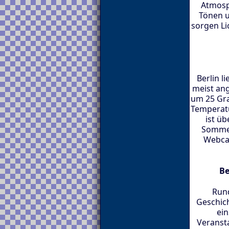
Atmosp
Tönen u
sorgen Li
Berlin l
meist an
um 25 Gra
Temperat
ist üb
Sommer
Webca
Be
Rund
Geschich
ein
Veranst