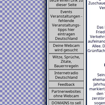
setze einen Link zu
Zuschauer
dieser Seite
Ve
Events
Veranstaltungen -
fehlende
Veranstaltungs-
Das 
tipps hier
Fried
eintragen
Verkehr
Deutschland
aufeinand
Deine Webcam
Allee. 
wird gesucht
Grünfläch
Witze, Sprüche,
Zitate,
Bauernregeln
Internetradio
Sein
Deutschland
ehemal
Jahrhu
Feedback
markiert
Partnerwebsites
den 
ohne Webcam
zerstör
sogena
DOMAINS to sell