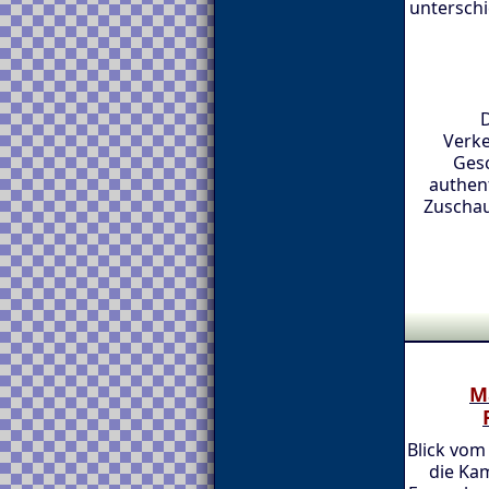
unterschi
D
Verke
Gesc
authen
Zuschau
M
Blick vom
die Ka