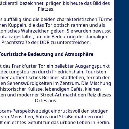
ckerstil bezeichnet, prägen bis heute das Bild des
Platzes.
 auffällig sind die beiden charakteristischen Türme
hren Kuppeln, die das Tor optisch rahmen und als
tonisches Wahrzeichen gelten. Sie wurden bewusst
ntativ gestaltet, um die Bedeutung der damaligen
Prachtstraße der DDR zu unterstreichen.
Touristische Bedeutung und Atmosphäre
st das Frankfurter Tor ein beliebter Ausgangspunkt
tdeckungstouren durch Friedrichshain. Touristen
hier authentisches Berliner Stadtleben, fernab der
hen Sehenswürdigkeiten im Zentrum. Die Mischung
historischer Kulisse, lebendigen Cafés, kleinen
en und moderner Street-Art macht den Reiz dieses
Ortes aus.
cam-Perspektive zeigt eindrucksvoll den stetigen
s von Menschen, Autos und Straßenbahnen und
lt ein echtes Gefühl für das urbane Leben in Berlin.