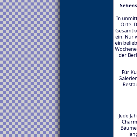
Sehens
In unmit
Orte. D
Gesamtku
ein. Nur 
ein beli
Wochenend
der Ber
Für Ku
Galerie
Resta
Jede Ja
Charme
Bäumen
lan