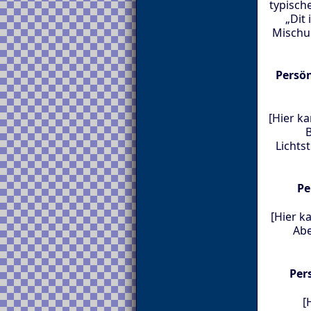
typisch
„Dit 
Mischu
Persö
[Hier k
B
Licht
Pe
[Hier k
Abe
Per
[