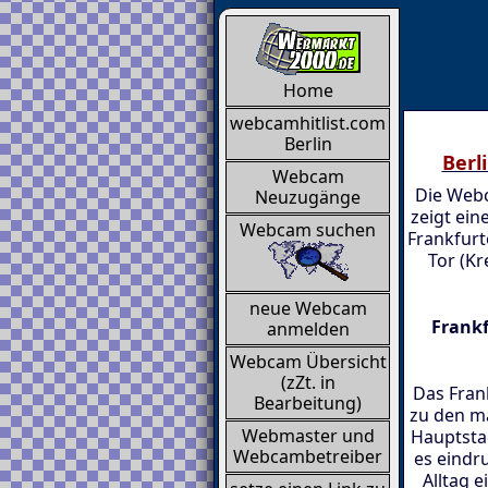
Home
webcamhitlist.com
Berlin
Berl
Webcam
Die Webc
Neuzugänge
zeigt ein
Webcam suchen
Frankfurt
Tor (Kr
neue Webcam
Frankf
anmelden
Webcam Übersicht
(zZt. in
Das Frank
Bearbeitung)
zu den ma
Webmaster und
Hauptstad
Webcambetreiber
es eindr
Alltag 