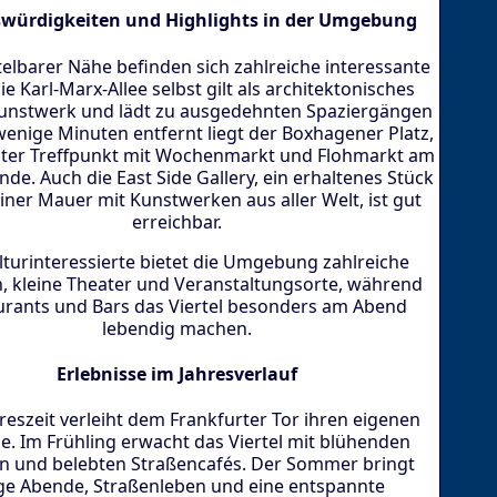
würdigkeiten und Highlights in der Umgebung
telbarer Nähe befinden sich zahlreiche interessante
ie Karl-Marx-Allee selbst gilt als architektonisches
nstwerk und lädt zu ausgedehnten Spaziergängen
wenige Minuten entfernt liegt der Boxhagener Platz,
ebter Treffpunkt mit Wochenmarkt und Flohmarkt am
e. Auch die East Side Gallery, ein erhaltenes Stück
liner Mauer mit Kunstwerken aus aller Welt, ist gut
erreichbar.
lturinteressierte bietet die Umgebung zahlreiche
n, kleine Theater und Veranstaltungsorte, während
urants und Bars das Viertel besonders am Abend
lebendig machen.
Erlebnisse im Jahresverlauf
hreszeit verleiht dem Frankfurter Tor ihren eigenen
. Im Frühling erwacht das Viertel mit blühenden
 und belebten Straßencafés. Der Sommer bringt
ge Abende, Straßenleben und eine entspannte