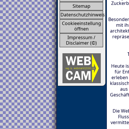
Zuckerbä
Sitemap
Datenschutzhinweis
Besonders
Cookieeinstellung
mit i
öffnen
architek
repräse
Impressum /
Disclaimer (©)
Heute i
für En
erleben 
klassisc
aus 
Geschäft
Die Web
Flus
vermitte